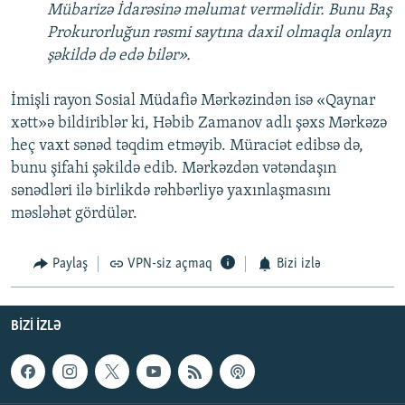
Mübarizə İdarəsinə məlumat verməlidir. Bunu Baş
Prokurorluğun rəsmi saytına daxil olmaqla onlayn
şəkildə də edə bilər».
İmişli rayon Sosial Müdafiə Mərkəzindən isə «Qaynar
xətt»ə bildiriblər ki, Həbib Zamanov adlı şəxs Mərkəzə
heç vaxt sənəd təqdim etməyib. Müraciət edibsə də,
bunu şifahi şəkildə edib. Mərkəzdən vətəndaşın
sənədləri ilə birlikdə rəhbərliyə yaxınlaşmasını
məsləhət gördülər.
Paylaş
VPN-siz açmaq
Bizi izlə
BIZI IZLƏ