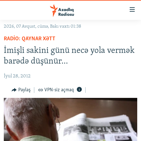
Keçid
linkləri
Əsas
2026, 07 Avqust, cümə, Bakı vaxtı 01:38
məzmuna
GÜNDƏM
RADIO: QAYNAR XƏTT
qayıt
#İZAHLA
Əsas
İmişli sakini günü necə yola vermək
KORRUPSIOMETR
naviqasiyaya
barədə düşünür...
qayıt
#ƏSLINDƏ
Axtarışa
İyul 28, 2012
FƏRQƏ BAX
keç
QANUNI DOĞRU
Paylaş
VPN-siz açmaq
ARAŞDIRMA
MULTIMEDIA
RADIO ARXIV
VIDEO
HAQQIMIZDA
FOTOQALEREYA
OXU ZALI