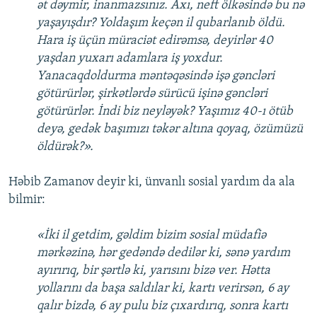
ət dəymir, inanmazsınız. Axı, neft ölkəsində bu nə
yaşayışdır? Yoldaşım keçən il qubarlanıb öldü.
Hara iş üçün müraciət edirəmsə, deyirlər 40
yaşdan yuxarı adamlara iş yoxdur.
Yanacaqdoldurma məntəqəsində işə gəncləri
götürürlər, şirkətlərdə sürücü işinə gəncləri
götürürlər. İndi biz neyləyək? Yaşımız 40-ı ötüb
deyə, gedək başımızı təkər altına qoyaq, özümüzü
öldürək?».
Həbib Zamanov deyir ki, ünvanlı sosial yardım da ala
bilmir:
«İki il getdim, gəldim bizim sosial müdafiə
mərkəzinə, hər gedəndə dedilər ki, sənə yardım
ayırırıq, bir şərtlə ki, yarısını bizə ver. Hətta
yollarını da başa saldılar ki, kartı verirsən, 6 ay
qalır bizdə, 6 ay pulu biz çıxardırıq, sonra kartı