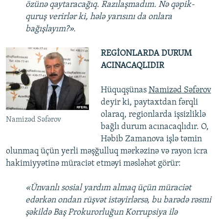
özünə qaytaracağıq. Razılaşmadım. Nə qəpik-
quruş verirlər ki, hələ yarısını da onlara
bağışlayım?».
REGİONLARDA DURUM
ACINACAQLIDIR
Hüquqşünas
Namizəd Səfərov
deyir ki, paytaxtdan fərqli
olaraq, regionlarda işsizliklə
Namizəd Səfərov
bağlı durum acınacaqlıdır. O,
Həbib Zamanova işlə təmin
olunmaq üçün yerli məşğulluq mərkəzinə və rayon icra
hakimiyyətinə müraciət etməyi məsləhət görür:
«Ünvanlı sosial yardım almaq üçün müraciət
edərkən ondan rüşvət istəyirlərsə, bu barədə rəsmi
şəkildə Baş Prokurorluğun Korrupsiya ilə