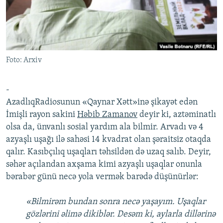
İNFOQRAFIKA
AZƏRBAYCAN ƏDƏBIYYATI KITABXANASI
MISSIYAMIZ
BIZI IZLƏ
KARIKATURA
İSLAM VƏ DEMOKRATIYA
PEŞƏ ETIKASI VƏ JURNALISTIKA STANDARTLARIMIZ
İZ - MƏDƏNIYYƏT PROQRAMI
MATERIALLARIMIZDAN ISTIFADƏ
Foto: Arxiv
AZADLIQRADIOSU MOBIL TELEFONUNUZDA
RFE/RL-in bütün saytları
BIZIMLƏ ƏLAQƏ
-
XƏBƏR BÜLLETENLƏRIMIZ
AzadlıqRadiosunun «Qaynar Xətt»inə şikayət edən
İmişli rayon sakini
Həbib Zamanov
deyir ki, aztəminatlı
olsa da, ünvanlı sosial yardım ala bilmir. Arvadı və 4
azyaşlı uşağı ilə sahəsi 14 kvadrat olan şəraitsiz otaqda
qalır. Kasıbçılıq uşaqları təhsildən də uzaq salıb. Deyir,
səhər açılandan axşama kimi azyaşlı uşaqlar onunla
bərabər günü necə yola vermək barədə düşünürlər:
«Bilmirəm bundan sonra necə yaşayım. Uşaqlar
gözlərini əlimə dikiblər. Desəm ki, aylarla dillərinə