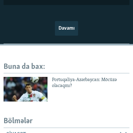
Davamı
Buna da bax:
Portuqaliya-Azərbaycan: Möcüzə
olacaqmı?
Bölmələr