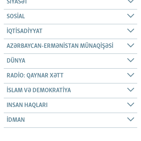
SIYASƏT
SOSIAL
İQTISADIYYAT
AZƏRBAYCAN-ERMƏNISTAN MÜNAQIŞƏSI
DÜNYA
RADIO: QAYNAR XƏTT
İSLAM VƏ DEMOKRATIYA
INSAN HAQLARI
İDMAN