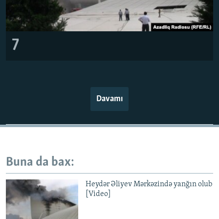
7
Davamı
Buna da bax:
Heydər Əliyev Mərkəzində yanğın olub
[Video]