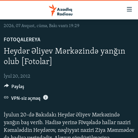
Keçid
linkləri
Əsas
2026, 07 Avqust, cümə, Bakı vaxtı 19:29
məzmuna
GÜNDƏM
qayıt
FOTOQALEREYA
#İZAHLA
Əsas
Heydər Əliyev Mərkəzində yanğın
KORRUPSIOMETR
naviqasiyaya
olub [Fotolar]
qayıt
#ƏSLINDƏ
Axtarışa
İyul 20, 2012
FƏRQƏ BAX
keç
Paylaş
QANUNI DOĞRU
VPN-siz açmaq
ARAŞDIRMA
MULTIMEDIA
İyulun 20-də Bakıdakı Heydər Əliyev Mərkəzində
RADIO ARXIV
VIDEO
yanğın baş verib. Hadisə yerinə Fövqəladə hallar naziri
Kəmaləddin Heydərov, nəqliyyat naziri Ziya Məmmədov
HAQQIMIZDA
FOTOQALEREYA
OXU ZALI