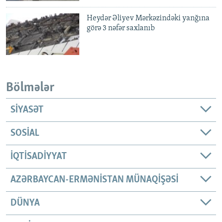
Heydər Əliyev Mərkəzindəki yanğına
görə 3 nəfər saxlanıb
Bölmələr
SIYASƏT
SOSIAL
İQTISADIYYAT
AZƏRBAYCAN-ERMƏNISTAN MÜNAQIŞƏSI
DÜNYA