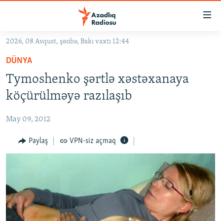
Keçid
linkləri
Əsas
2026, 08 Avqust, şənbə, Bakı vaxtı 12:44
məzmuna
GÜNDƏM
DÜNYA
qayıt
#İZAHLA
Əsas
Tymoshenko şərtlə xəstəxanaya
KORRUPSIOMETR
naviqasiyaya
köçürülməyə razılaşıb
qayıt
#ƏSLINDƏ
Axtarışa
May 09, 2012
FƏRQƏ BAX
keç
QANUNI DOĞRU
Paylaş
VPN-siz açmaq
ARAŞDIRMA
MULTIMEDIA
RADIO ARXIV
VIDEO
HAQQIMIZDA
FOTOQALEREYA
OXU ZALI