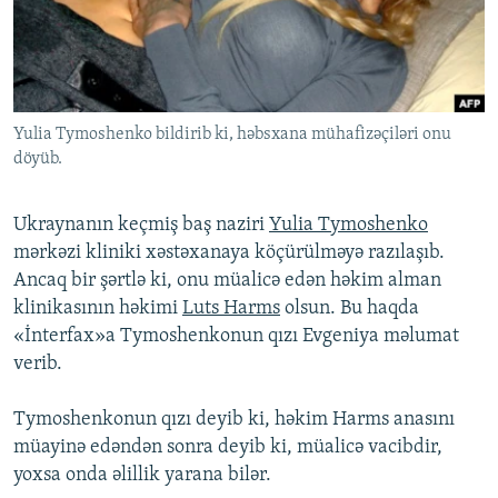
İNFOQRAFIKA
AZƏRBAYCAN ƏDƏBIYYATI KITABXANASI
MISSIYAMIZ
BIZI IZLƏ
KARIKATURA
İSLAM VƏ DEMOKRATIYA
PEŞƏ ETIKASI VƏ JURNALISTIKA STANDARTLARIMIZ
İZ - MƏDƏNIYYƏT PROQRAMI
MATERIALLARIMIZDAN ISTIFADƏ
Yulia Tymoshenko bildirib ki, həbsxana mühafizəçiləri onu
AZADLIQRADIOSU MOBIL TELEFONUNUZDA
RFE/RL-in bütün saytları
döyüb.
BIZIMLƏ ƏLAQƏ
XƏBƏR BÜLLETENLƏRIMIZ
Ukraynanın keçmiş baş naziri
Yulia Tymoshenko
mərkəzi kliniki xəstəxanaya köçürülməyə razılaşıb.
Ancaq bir şərtlə ki, onu müalicə edən həkim alman
klinikasının həkimi
Luts Harms
olsun. Bu haqda
«İnterfax»a Tymoshenkonun qızı Evgeniya məlumat
verib.
Tymoshenkonun qızı deyib ki, həkim Harms anasını
müayinə edəndən sonra deyib ki, müalicə vacibdir,
yoxsa onda əlillik yarana bilər.