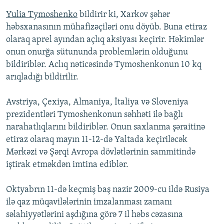
Yulia Tymoshenko
bildirir ki, Xarkov şəhər
həbsxanasının mühafizəçiləri onu döyüb. Buna etiraz
olaraq aprel ayından açlıq aksiyası keçirir. Həkimlər
onun onurğa sütununda problemlərin olduğunu
bildiriblər. Aclıq nəticəsində Tymoshenkonun 10 kq
arıqladığı bildirilir.
Avstriya, Çexiya, Almaniya, İtaliya və Sloveniya
prezidentləri Tymoshenkonun səhhəti ilə bağlı
narahatlıqlarını bildiriblər. Onun saxlanma şəraitinə
etiraz olaraq mayın 11-12-də Yaltada keçiriləcək
Mərkəzi və Şərqi Avropa dövlətlərinin sammitində
iştirak etməkdən imtina ediblər.
Oktyabrın 11-də keçmiş baş nazir 2009-cu ildə Rusiya
ilə qaz müqavilələrinin imzalanması zamanı
səlahiyyətlərini aşdığına görə 7 il həbs cəzasına