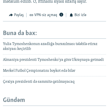
məhkum edilib. O, ittihamı siyasi sifariş sayır.
Paylaş
VPN-siz açmaq
Bizi izlə
Buna da bax:
Yulia Tymoshenkonun azadlığa buraxılması tələbilə etiraz
aksiyası keçirilib
Almaniya prezidenti Tymoshenko'ya görə Ukraynaya getmədi
Merkel Futbol Çempionatını boykot edə bilər
Çexiya prezidenti də sammitə qatılmayacaq
Gündəm