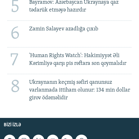
5
Bayramov: Azərbaycan Ukraynaya qaz
tədarük etməyə hazırdır
6
Zamin Salayev azadlığa çıxıb
7
'Human Rights Watch': Hakimiyyət Əli
Kərimliyə qarşı pis rəftara son qoymalıdır
8
Ukraynanın keçmiş səfiri qanunsuz
varlanmada ittiham olunur: 134 min dollar
girov ödəməlidir
BIZI IZLƏ