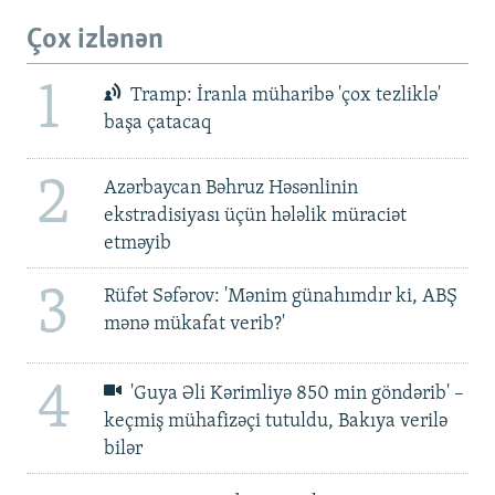
Çox izlənən
1
Tramp: İranla müharibə 'çox tezliklə'
başa çatacaq
2
Azərbaycan Bəhruz Həsənlinin
ekstradisiyası üçün hələlik müraciət
etməyib
3
Rüfət Səfərov: 'Mənim günahımdır ki, ABŞ
mənə mükafat verib?'
4
'Guya Əli Kərimliyə 850 min göndərib' –
keçmiş mühafizəçi tutuldu, Bakıya verilə
bilər