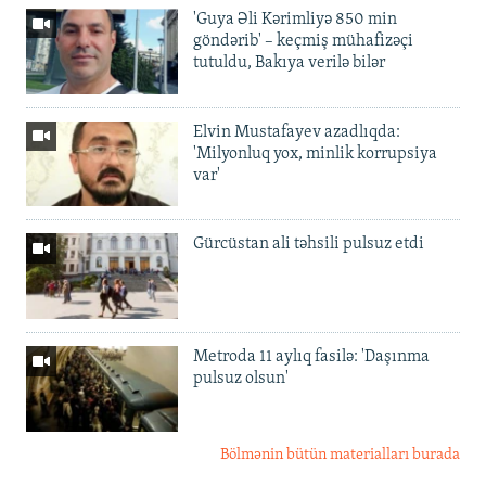
'Guya Əli Kərimliyə 850 min
göndərib' – keçmiş mühafizəçi
tutuldu, Bakıya verilə bilər
Elvin Mustafayev azadlıqda:
'Milyonluq yox, minlik korrupsiya
var'
Gürcüstan ali təhsili pulsuz etdi
Metroda 11 aylıq fasilə: 'Daşınma
pulsuz olsun'
Bölmənin bütün materialları burada