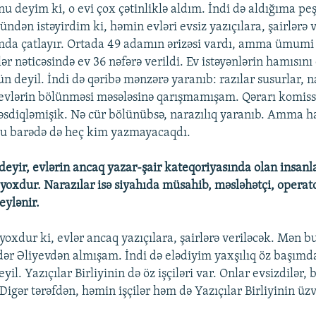
nu deyim ki, o evi çox çətinliklə aldım. İndi də aldığıma p
ndən istəyirdim ki, həmin evləri evsiz yazıçılara, şairlərə 
mda çatlayır. Ortada 49 adamın ərizəsi vardı, amma ümumi
r nəticəsində ev 36 nəfərə verildi. Ev istəyənlərin hamısını
deyil. İndi də qəribə mənzərə yaranıb: razılar susurlar, n
 evlərin bölünməsi məsələsinə qarışmamışam. Qərarı komiss
təsdiqləmişik. Nə cür bölünübsə, narazılıq yaranıb. Amma
 bu barədə də heç kim yazmayacaqdı.
deyir, evlərin ancaq yazar-şair kateqoriyasında olan insanl
 yoxdur. Narazılar isə siyahıda müsahib, məsləhətçi, operat
eylənir.
 yoxdur ki, evlər ancaq yazıçılara, şairlərə veriləcək. Mən b
ər Əliyevdən almışam. İndi də elədiyim yaxşılıq öz başımda 
eyil. Yazıçılar Birliyinin də öz işçiləri var. Onlar evsizdilər
? Digər tərəfdən, həmin işçilər həm də Yazıçılar Birliyinin üzv