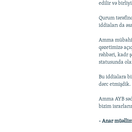
edilir və birli
Qurum tərəfind
iddiaları da əsa
Amma mübahisə 
qəzetimizə açı
rəhbəri, kadr 
statusunda ola
Bu iddialara b
dərc etmişdik.
Amma AYB sədr
bizim israrlar
- Anar müəllim