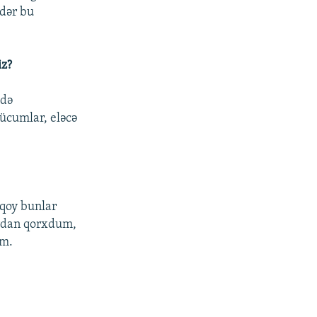
ədər bu
iz?
 də
ücumlar, eləcə
 qoy bunlar
ardan qorxdum,
əm.