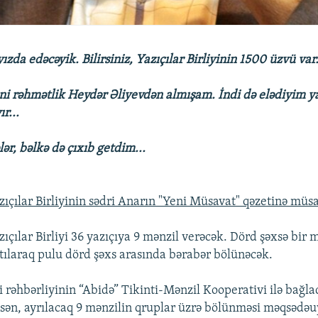
yızda edəcəyik. Bilirsiniz, Yazıçılar Birliyinin 1500 üzvü var.
ni rəhmətlik Heydər Əliyevdən almışam. İndi də elədiyim ya
r...
ələr, bəlkə də çıxıb getdim...
ıçılar Birliyinin sədri Anarın "Yeni Müsavat" qəzetinə müs
çılar Birliyi 36 yazıçıya 9 mənzil verəcək. Dörd şəxsə bir m
atılaraq pulu dörd şəxs arasında bərabər bölünəcək.
yi rəhbərliyinin “Abidə” Tikinti-Mənzil Kooperativi ilə bağla
sən, ayrılacaq 9 mənzilin qruplar üzrə bölünməsi məqsədə