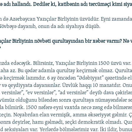
ə adı hallandı. Dedilər ki, katibənin adı tərcüməçi kimi siya
m də Azərbaycan Yazıçılar Birliyinin üzvüdür. Eyni zamand
Növbəyə dayanıb, onun da adı siyahıya düşüb.
ıçılar Birliyinin növbəti qurultayından bir xəbər varmı? Nə 
?
ızda edəcəyik. Bilirsiniz, Yazıçılar Birliyinin 1500 üzvü var
 daha az. Bu qədər adamla qurultay keçirmək olmaz. Qurulta
 keçirmək lazımdır. 6 ay öncədən “Ədəbiyyat” qəzetində ela
ər və qeydiyyata dayansınlar. Üzvlük haqqı 10 manatdır. Onu
ersinlər”, “ev versinlər”, “ad versinlər” deyib dava çəkirl
zvümüz olduğunu biləndən sonra qurultaya nümayəndələr se
ola bilmirik. 1500 nəfərə eyni vaxtda necə zəng edə bilmərəm
eçin. Noyabrdan elan vermişik, amma əksəriyyət gəlmir. Ç
onra deyirlər, hamı gəlmədi, seçki demokratik olmadı. Qur
qid seksiyaları var. Yerlərdə bölmələrimiz var. İki ildir, bunu