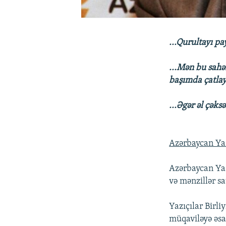
...Qurultayı pa
...Mən bu sahə
başımda çatlayı
...Əgər əl çəks
Azərbaycan Yaz
Azərbaycan Yazı
və mənzillər s
Yazıçılar Birli
müqaviləyə əsa