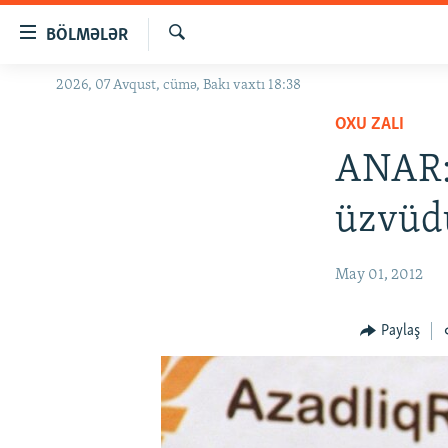
Keçid
BÖLMƏLƏR
linkləri
Axtar
Əsas
2026, 07 Avqust, cümə, Bakı vaxtı 18:38
GÜNDƏM
məzmuna
OXU ZALI
#İZAHLA
qayıt
Əsas
ANAR: 
KORRUPSIOMETR
naviqasiyaya
#ƏSLINDƏ
qayıt
üzvüd
Axtarışa
FƏRQƏ BAX
keç
QANUNI DOĞRU
May 01, 2012
ARAŞDIRMA
Paylaş
MULTIMEDIA
RADIO ARXIV
VIDEO
HAQQIMIZDA
FOTOQALEREYA
OXU ZALI