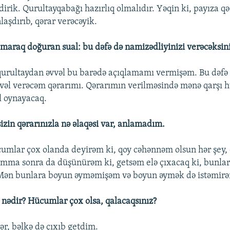
irik. Qurultayqabağı hazırlıq olmalıdır. Yəqin ki, payıza q
laşdırıb, qərar verəcəyik.
maraq doğuran sual: bu dəfə də namizədliyinizi verəcəksin
urultaydan əvvəl bu barədə açıqlamamı vermişəm. Bu dəfə
vəl verəcəm qərarımı. Qərarımın verilməsində mənə qarşı h
l oynayacaq.
izin qərarınızla nə əlaqəsi var, anlamadım.
hücumlar çox olanda deyirəm ki, qoy cəhənnəm olsun hər şey,
Amma sonra da düşünürəm ki, getsəm elə çıxacaq ki, bunl
Mən bunlara boyun əyməmişəm və boyun əymək də istəmir
z nədir? Hücumlar çox olsa, qalacaqsınız?
lər, bəlkə də çıxıb getdim.