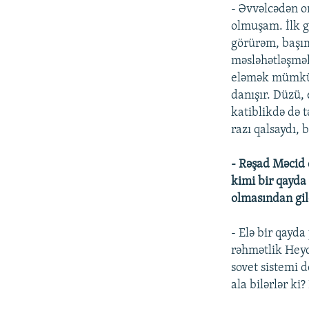
- Əvvəlcədən o
olmuşam. İlk gü
görürəm, başı
məsləhətləşmələ
eləmək mümkün 
danışır. Düzü,
katiblikdə də 
razı qalsaydı,
- Rəşad Məcid 
kimi bir qayda
olmasından gil
- Elə bir qayda
rəhmətlik Heyd
sovet sistemi d
ala bilərlər ki