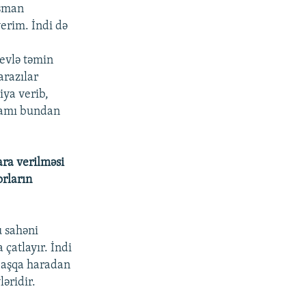
eşman
verim. İndi də
 evlə təmin
arazılar
iya verib,
 hamı bundan
ara verilməsi
orların
u sahəni
çatlayır. İndi
, başqa haradan
ləridir.