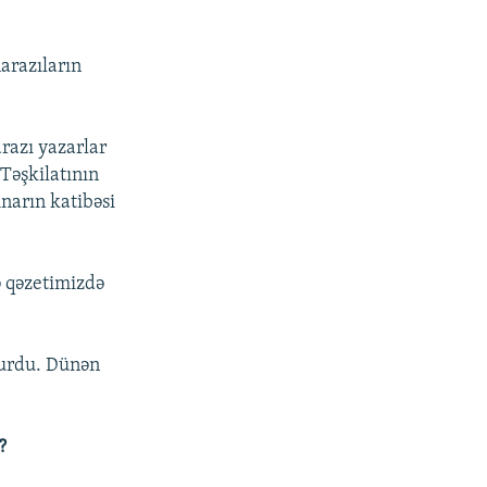
arazıların
razı yazarlar
Təşkilatının
narın katibəsi
ə qəzetimizdə
yurdu. Dünən
?