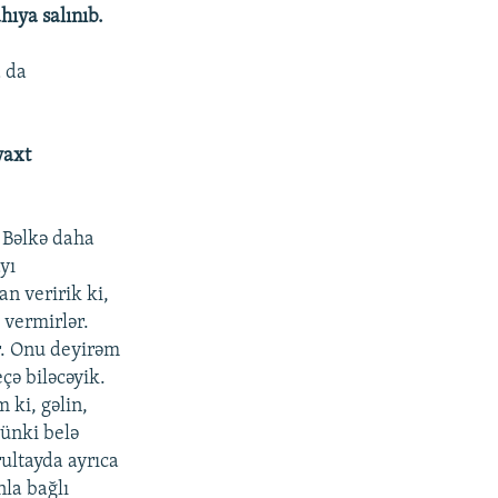
hıya salınıb.
a da
vaxt
. Bəlkə daha
yı
n veririk ki,
 vermirlər.
ər. Onu deyirəm
çə biləcəyik.
 ki, gəlin,
ünki belə
ultayda ayrıca
nla bağlı