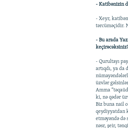
- Katibənizin d
- Xeyr, katibə
tərcüməçidir. 
- Bu arada Yaz
keçirəcəksiniz
- Qurultayı pay
artıqdı, ya da
nümayəndələrlə
üzvlər gəlsinl
Amma “təqaüd v
ki, nə qədər ü
Biz buna nail 
qeydiyyatdan k
etməyəndə də s
nəsr, şeir, tən