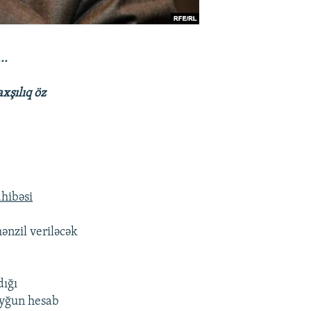
..
xşılıq öz
ahibəsi
ənzil veriləcək
dığı
uyğun hesab