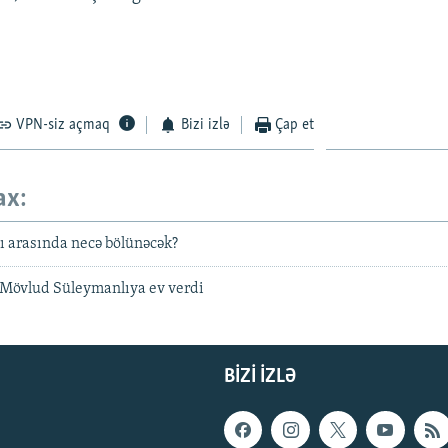
VPN-siz açmaq
Bizi izlə
Çap et
ax:
çı arasında necə bölünəcək?
 Mövlud Süleymanlıya ev verdi
BIZI IZLƏ