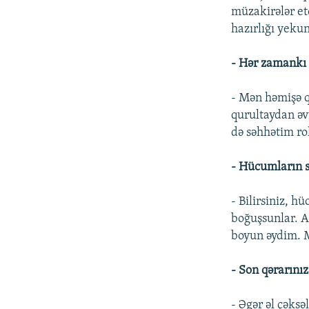
müzakirələr etd
hazırlığı yekun
- Hər zamankı 
- Mən həmişə q
qurultaydan əv
də səhhətim ro
- Hücumların s
- Bilirsiniz, 
boğuşsunlar. 
boyun əydim. 
- Son qərarını
- Əgər əl çəksə