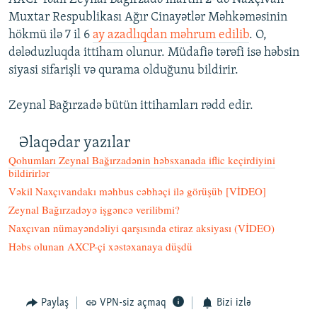
Muxtar Respublikası Ağır Cinayətlər Məhkəməsinin
hökmü ilə 7 il 6
ay azadlıqdan məhrum edilib
. O,
dələduzluqda ittiham olunur. Müdafiə tərəfi isə həbsin
siyasi sifarişli və qurama olduğunu bildirir.
Zeynal Bağırzadə bütün ittihamları rədd edir.
Əlaqədar yazılar
Qohumları Zeynal Bağırzadənin həbsxanada iflic keçirdiyini
bildirirlər
Vəkil Naxçıvandakı məhbus cəbhəçi ilə görüşüb [VİDEO]
Zeynal Bağırzadəyə işgəncə verilibmi?
Naxçıvan nümayəndəliyi qarşısında etiraz aksiyası (VİDEO)
Həbs olunan AXCP-çi xəstəxanaya düşdü
Paylaş
VPN-siz açmaq
Bizi izlə