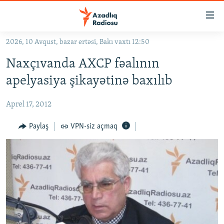
Keçid
linkləri
Əsas
2026, 10 Avqust, bazar ertəsi, Bakı vaxtı 12:50
məzmuna
GÜNDƏM
Naxçıvanda AXCP fəalının
qayıt
#İZAHLA
Əsas
apelyasiya şikayətinə baxılıb
KORRUPSIOMETR
naviqasiyaya
qayıt
Aprel 17, 2012
#ƏSLINDƏ
Axtarışa
FƏRQƏ BAX
Paylaş
VPN-siz açmaq
keç
QANUNI DOĞRU
ARAŞDIRMA
MULTIMEDIA
RADIO ARXIV
VIDEO
HAQQIMIZDA
FOTOQALEREYA
OXU ZALI