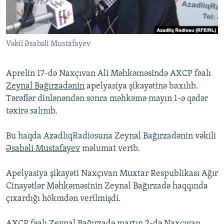
İNFOQRAFIKA
AZƏRBAYCAN ƏDƏBIYYATI KITABXANASI
MISSIYAMIZ
BIZI IZLƏ
KARIKATURA
İSLAM VƏ DEMOKRATIYA
PEŞƏ ETIKASI VƏ JURNALISTIKA STANDARTLARIMIZ
Vəkil Əsabəli Mustafayev
İZ - MƏDƏNIYYƏT PROQRAMI
MATERIALLARIMIZDAN ISTIFADƏ
AZADLIQRADIOSU MOBIL TELEFONUNUZDA
RFE/RL-in bütün saytları
Aprelin 17-də Naxçıvan Ali Məhkəməsində AXCP fəalı
BIZIMLƏ ƏLAQƏ
Zeynal Bağırzadənin
apelyasiya şikayətinə baxılıb.
Tərəflər dinlənəndən sonra məhkəmə mayın 1-ə qədər
XƏBƏR BÜLLETENLƏRIMIZ
təxirə salınıb.
Bu haqda AzadlıqRadiosuna Zeynal Bağırzadənin vəkili
Əsabəli Mustafayev
məlumat verib.
Apelyasiya şikayəti Naxçıvan Muxtar Respublikası Ağır
Cinayətlər Məhkəməsinin Zeynal Bağırzadə haqqında
çıxardığı hökmdən verilmişdi.
AXCP fəalı Zeynal Bağırzadə martın 2-də Naxçıvan