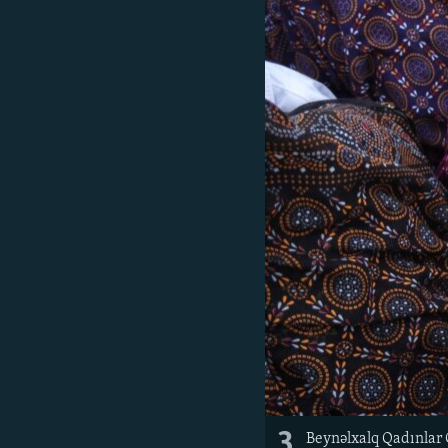
3
Beynəlxalq Qadınlar 