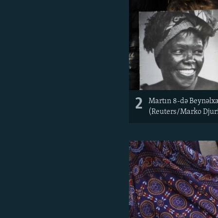
2
Martın 8-də Beynəlxal
(Reuters/Marko Djur