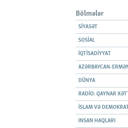
Bölmələr
SIYASƏT
SOSIAL
İQTISADIYYAT
AZƏRBAYCAN-ERMƏN
DÜNYA
RADIO: QAYNAR XƏT
İSLAM VƏ DEMOKRAT
INSAN HAQLARI