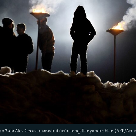
tın 7-də Alov Gecəsi mərasimi üçün tonqallar yandırıblar. (AFP/Ar