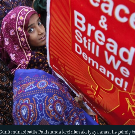
Günü münasibətilə Pakistanda keçirilən aksiyaya anası ilə gəlmiş b