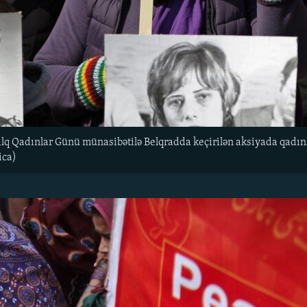
q Qadınlar Günü münasibətilə Belqradda keçirilən aksiyada qadınlar
ica)