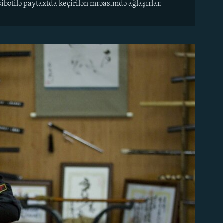
bətilə paytaxtda keçirilən mrəasimdə ağlaşırlar.