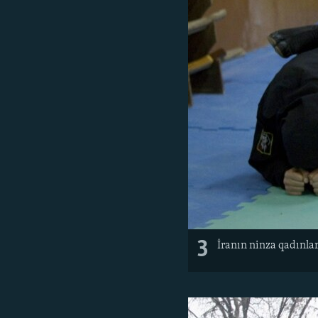
3
İranın ninza qadınla