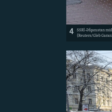
4
SSRİ-Əfqanıstan müha
(Reuters/Gleb Garan