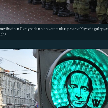
rtibəsinin Ukraynadan olan veteranları paytaxt Kiyevdə gül qoyan 
ich)