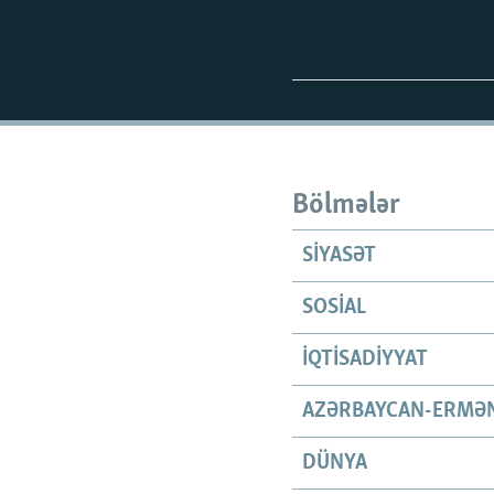
Bölmələr
SIYASƏT
SOSIAL
İQTISADIYYAT
AZƏRBAYCAN-ERMƏN
DÜNYA