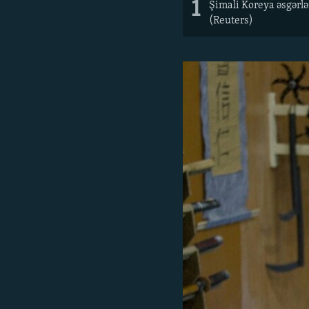
1
Şimali Koreya əsgərlə
(Reuters)