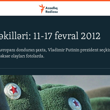
killəri: 11-17 fevral 2012
 Avropanı donduran şaxta, Vladimir Putinin prezident seçki
əksər olayları fotolarda.