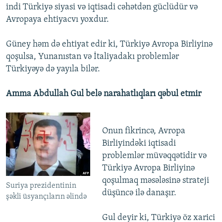
indi Türkiyə siyasi və iqtisadi cəhətdən güclüdür və
Avropaya ehtiyacvı yoxdur.
Güney həm də ehtiyat edir ki, Türkiyə Avropa Birliyinə
qoşulsa, Yunanıstan və İtaliyadakı problemlər
Türkiyəyə də yayıla bilər.
Amma Abdullah Gul belə narahatlıqları qəbul etmir
Onun fikrincə, Avropa
Birliyindəki iqtisadi
problemlər müvəqqətidir və
Türkiyə Avropa Birliyinə
qoşulmaq məsələsinə strateji
Suriya prezidentinin
düşüncə ilə danaşır.
şəkli üsyançıların əlində
Gul deyir ki, Türkiyə öz xarici