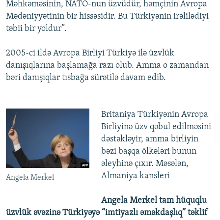
Məhkəməsinin, NATO-nun üzvüdür, həmçinin Avropa
Mədəniyyətinin bir hissəsidir. Bu Türkiyənin irəlilədiyi
təbii bir yoldur”.
2005-ci ildə Avropa Birliyi Türkiyə ilə üzvlük
danışıqlarına başlamağa razı olub. Amma o zamandan
bəri danışıqlar tısbağa sürətilə davam edib.
Britaniya Türkiyənin Avropa
Birliyinə üzv qəbul edilməsini
dəstəkləyir, amma birliyin
bəzi başqa ölkələri bunun
əleyhinə çıxır. Məsələn,
Almaniya kansleri
Angela Merkel
Angela Merkel tam hüquqlu
üzvlük əvəzinə Türkiyəyə “imtiyazlı əməkdaşlıq” təklif