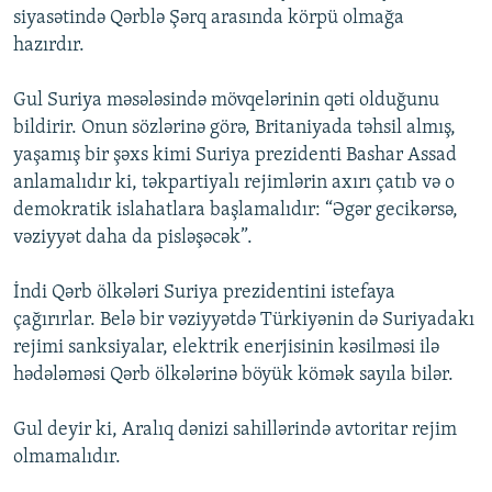
siyasətində Qərblə Şərq arasında körpü olmağa
hazırdır.
Gul Suriya məsələsində mövqelərinin qəti olduğunu
bildirir. Onun sözlərinə görə, Britaniyada təhsil almış,
yaşamış bir şəxs kimi Suriya prezidenti Bashar Assad
anlamalıdır ki, təkpartiyalı rejimlərin axırı çatıb və o
demokratik islahatlara başlamalıdır: “Əgər gecikərsə,
vəziyyət daha da pisləşəcək”.
İndi Qərb ölkələri Suriya prezidentini istefaya
çağırırlar. Belə bir vəziyyətdə Türkiyənin də Suriyadakı
rejimi sanksiyalar, elektrik enerjisinin kəsilməsi ilə
hədələməsi Qərb ölkələrinə böyük kömək sayıla bilər.
Gul deyir ki, Aralıq dənizi sahillərində avtoritar rejim
olmamalıdır.