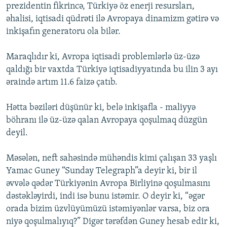
prezidentin fikrincə, Türkiyə öz enerji resursları,
əhalisi, iqtisadi qüdrəti ilə Avropaya dinamizm gətirə və
inkişafın generatoru ola bilər.
Maraqlıdır ki, Avropa iqtisadi problemlərlə üz-üzə
qaldığı bir vaxtda Türkiyə iqtisadiyyatında bu ilin 3 ayı
əraində artım 11.6 faizə çatıb.
Hətta bəziləri düşünür ki, belə inkişafla - maliyyə
böhranı ilə üz-üzə qalan Avropaya qoşulmaq düzgün
deyil.
Məsələn, neft sahəsində mühəndis kimi çalışan 33 yaşlı
Yamac Guney “Sunday Telegraph”a deyir ki, bir il
əvvələ qədər Türkiyənin Avropa Birliyinə qoşulmasını
dəstəkləyirdi, indi isə bunu istəmir. O deyir ki, “əgər
orada bizim üzvlüyümüzü istəmiyənlər varsa, biz ora
niyə qoşulmalıyıq?” Digər tərəfdən Guney hesab edir ki,