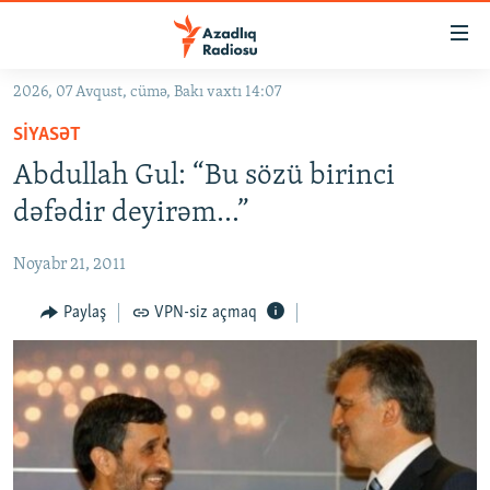
Keçid
linkləri
Əsas
2026, 07 Avqust, cümə, Bakı vaxtı 14:07
məzmuna
GÜNDƏM
SIYASƏT
qayıt
#İZAHLA
Əsas
Abdullah Gul: “Bu sözü birinci
KORRUPSIOMETR
naviqasiyaya
dəfədir deyirəm...”
qayıt
#ƏSLINDƏ
Axtarışa
Noyabr 21, 2011
FƏRQƏ BAX
keç
QANUNI DOĞRU
Paylaş
VPN-siz açmaq
ARAŞDIRMA
MULTIMEDIA
RADIO ARXIV
VIDEO
HAQQIMIZDA
FOTOQALEREYA
OXU ZALI