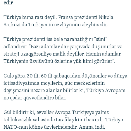
edir
Türkiyə buna razı deyil. Fransa prezidenti Nikola
Sarkozi də Türkiyənin üzvlüyünün əleyhinədir.
Türkiyə prezidenti isə belə narahatlığını “süni”
adlandırır: “Bəzi adamlar dar çərçivədə düşünürlər və
strateji uzaqgörənliyə malik deyillər. Həmin adamlar
Türkiyənin üzvlüyünü özlərinə yük kimi görürlər”.
Gulə görə, 30 ili, 60 ili qabaqcadan düşünənlər və dünya
iqtisadiyyatında meyllərin, güc mərkəzlərinin
dəyişməsini nəzərə alanlar bilirlər ki, Türkiyə Avropanı
nə qədər qüvvətləndirə bilər.
Gül bildirir ki, əvvəllər Avropa Türkiyəyə yalnız
təhlükəsizlik sahəsində tərəfdaş kimi baxırdı. Türkiyə
NATO-nun köhnə üzvlərindəndir. Amma indi,