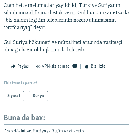
Ötən həftə məlumatlar yayıldı ki, Türkiyə Suriyanın
silahlı müxalifətinə dəstək verir. Gul bunu inkar etsə də
“biz xalqın legitim tələblərinin nəzərə alınmasının
tərəfdarıyıq” deyir.
Gul Suriya hökuməti və müxalifəti arasında vasitəsçi
olmağa hazır olduqlarını da bildirib.
Paylaş
VPN-siz açmaq
Bizi izlə
This item is part of
Siyasət
Dünya
Buna da bax:
Ərəb dövlətləri Suriyaya 3 gün vaxt verib