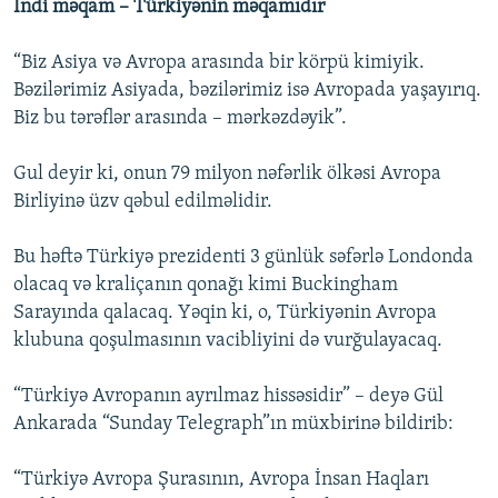
İndi məqam – Türkiyənin məqamıdır
“Biz Asiya və Avropa arasında bir körpü kimiyik.
Bəzilərimiz Asiyada, bəzilərimiz isə Avropada yaşayırıq.
Biz bu tərəflər arasında – mərkəzdəyik”.
Gul deyir ki, onun 79 milyon nəfərlik ölkəsi Avropa
Birliyinə üzv qəbul edilməlidir.
Bu həftə Türkiyə prezidenti 3 günlük səfərlə Londonda
olacaq və kraliçanın qonağı kimi Buckingham
Sarayında qalacaq. Yəqin ki, o, Türkiyənin Avropa
klubuna qoşulmasının vacibliyini də vurğulayacaq.
“Türkiyə Avropanın ayrılmaz hissəsidir” – deyə Gül
Ankarada “Sunday Telegraph”ın müxbirinə bildirib:
“Türkiyə Avropa Şurasının, Avropa İnsan Haqları