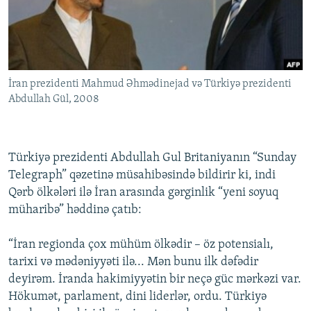
İNFOQRAFIKA
AZƏRBAYCAN ƏDƏBIYYATI KITABXANASI
MISSIYAMIZ
BIZI IZLƏ
KARIKATURA
İSLAM VƏ DEMOKRATIYA
PEŞƏ ETIKASI VƏ JURNALISTIKA STANDARTLARIMIZ
İZ - MƏDƏNIYYƏT PROQRAMI
MATERIALLARIMIZDAN ISTIFADƏ
İran prezidenti Mahmud Əhmədinejad və Türkiyə prezidenti
AZADLIQRADIOSU MOBIL TELEFONUNUZDA
RFE/RL-in bütün saytları
Abdullah Gül, 2008
BIZIMLƏ ƏLAQƏ
XƏBƏR BÜLLETENLƏRIMIZ
Türkiyə prezidenti Abdullah Gul Britaniyanın “Sunday
Telegraph” qəzetinə müsahibəsində bildirir ki, indi
Qərb ölkələri ilə İran arasında gərginlik “yeni soyuq
müharibə” həddinə çatıb:
“İran regionda çox mühüm ölkədir – öz potensialı,
tarixi və mədəniyyəti ilə... Mən bunu ilk dəfədir
deyirəm. İranda hakimiyyətin bir neçə güc mərkəzi var.
Hökumət, parlament, dini liderlər, ordu. Türkiyə