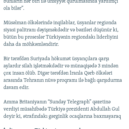
bunların hər biri ilə ünsiyyət qurulmasında yardımçı
ola bilər”.
Müsəlman ölkələrində inqilablar, üsyanlar regionda
siyasi palitranı dəyişməkdədir və bəziləri düşünür ki,
bütün bu proseslər Türkiyənin regiondakı liderliyini
daha da möhkəmləndirir.
Bir tərəfdən Suriyada hökumət üsyançılara qarşı
aylardır silah işlətməkdədir və münaqişədə 3 mindən
çox insan ölüb. Digər tərəfdən İranla Qərb ölkələri
arasında Tehranın nüvə proqramı ilə bağlı qarşıdurma
davam edir.
Amma Britaniyanın “Sunday Telegraph” qəzetinə
verdiyi müsahibədə Türkiyə prezidenti Abdullah Gul
deyir ki, ətrafındakı gərginlik ocaqlarına baxmayaraq