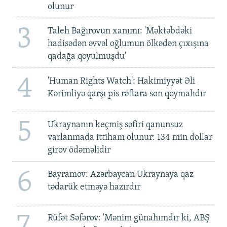
olunur
3
Taleh Bağırovun xanımı: 'Məktəbdəki
hadisədən əvvəl oğlumun ölkədən çıxışına
qadağa qoyulmuşdu'
4
'Human Rights Watch': Hakimiyyət Əli
Kərimliyə qarşı pis rəftara son qoymalıdır
5
Ukraynanın keçmiş səfiri qanunsuz
varlanmada ittiham olunur: 134 min dollar
girov ödəməlidir
6
Bayramov: Azərbaycan Ukraynaya qaz
tədarük etməyə hazırdır
7
Rüfət Səfərov: 'Mənim günahımdır ki, ABŞ