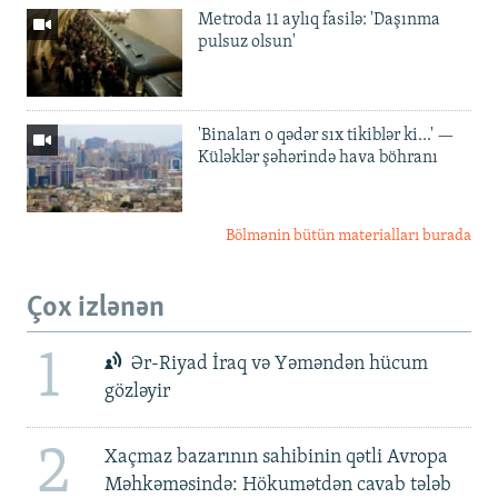
Metroda 11 aylıq fasilə: 'Daşınma
pulsuz olsun'
'Binaları o qədər sıx tikiblər ki...' —
Küləklər şəhərində hava böhranı
Bölmənin bütün materialları burada
Çox izlənən
1
Ər-Riyad İraq və Yəməndən hücum
gözləyir
2
Xaçmaz bazarının sahibinin qətli Avropa
Məhkəməsində: Hökumətdən cavab tələb