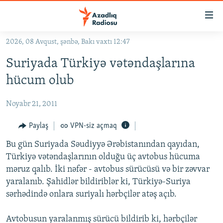
Keçid
linkləri
Əsas
2026, 08 Avqust, şənbə, Bakı vaxtı 12:47
məzmuna
GÜNDƏM
Suriyada Türkiyə vətəndaşlarına
qayıt
#İZAHLA
Əsas
hücum olub
KORRUPSIOMETR
naviqasiyaya
qayıt
Noyabr 21, 2011
#ƏSLINDƏ
Axtarışa
FƏRQƏ BAX
Paylaş
VPN-siz açmaq
keç
QANUNI DOĞRU
Bu gün Suriyada Səudiyyə Ərəbistanından qayıdan,
Türkiyə vətəndaşlarının olduğu üç avtobus hücuma
ARAŞDIRMA
məruz qalıb. İki nəfər - avtobus sürücüsü və bir zəvvar
MULTIMEDIA
yaralanıb. Şahidlər bildiriblər ki, Türkiyə-Suriya
sərhədində onlara suriyalı hərbçilər atəş açıb.
RADIO ARXIV
VIDEO
HAQQIMIZDA
FOTOQALEREYA
OXU ZALI
Avtobusun yaralanmış sürücü bildirib ki, hərbçilər