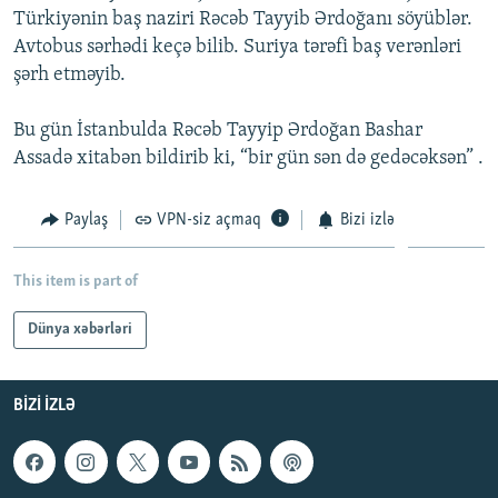
Türkiyənin baş naziri Rəcəb Tayyib Ərdoğanı söyüblər.
İNFOQRAFIKA
AZƏRBAYCAN ƏDƏBIYYATI KITABXANASI
MISSIYAMIZ
BIZI IZLƏ
Avtobus sərhədi keçə bilib. Suriya tərəfi baş verənləri
KARIKATURA
İSLAM VƏ DEMOKRATIYA
PEŞƏ ETIKASI VƏ JURNALISTIKA STANDARTLARIMIZ
şərh etməyib.
İZ - MƏDƏNIYYƏT PROQRAMI
MATERIALLARIMIZDAN ISTIFADƏ
Bu gün İstanbulda Rəcəb Tayyip Ərdoğan Bashar
AZADLIQRADIOSU MOBIL TELEFONUNUZDA
RFE/RL-in bütün saytları
Assadə xitabən bildirib ki, “bir gün sən də gedəcəksən” .
BIZIMLƏ ƏLAQƏ
Paylaş
VPN-siz açmaq
Bizi izlə
XƏBƏR BÜLLETENLƏRIMIZ
This item is part of
Dünya xəbərləri
BIZI IZLƏ