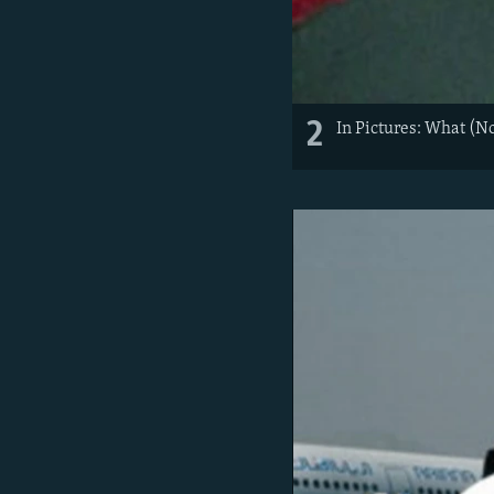
2
In Pictures: What (N