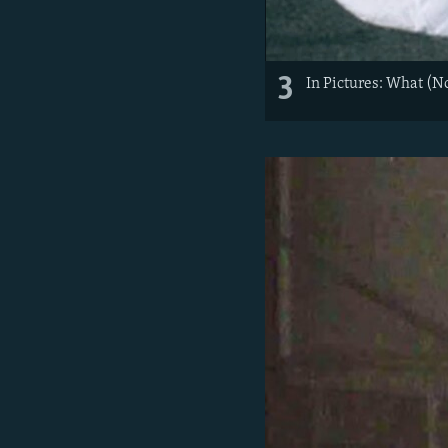
3
In Pictures: What (N