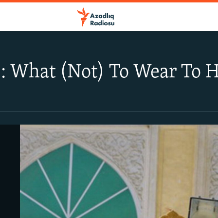
s: What (Not) To Wear To H