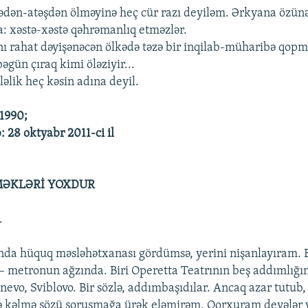
ədən-atəşdən ölməyinə heç cür razı deyiləm. Ərkyana özün
: xəstə-xəstə qəhrəmanlıq etməzlər.
nı rahat dəyişənəcən ölkədə təzə bir inqilab-müharibə qopm
gün çıraq kimi öləziyir...
əlik heç kəsin adına deyil.
.1990;
: 28 oktyabr 2011-ci il
MƏKLƏRİ YOXDUR
.
nda hüquq məsləhətxanası gördümsə, yerini nişanlayıram. B
 metronun ağzında. Biri Operetta Teatrının beş addımlığı
nevo, Sviblovo. Bir sözlə, addımbaşıdılar. Ancaq azar tutub,
cə kəlmə sözü soruşmağa ürək eləmirəm. Qorxuram deyələr 