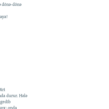
ə dönə-dönə
aya!
iri
nda durur. Hələ
 gedib
yox; onda