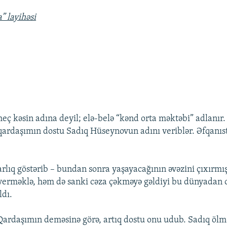
a” layihəsi
eç kəsin adına deyil; elə-belə “kənd orta məktəbi” adlanır
ardaşımın dostu Sadıq Hüseynovun adını veriblər. Əfqanı
arlıq göstərib – bundan sonra yaşayacağının əvəzini çıxırmı
verməklə, həm də sanki cəza çəkməyə gəldiyi bu dünyadan 
ldı.
 Qardaşımın deməsinə görə, artıq dostu onu udub. Sadıq ölm