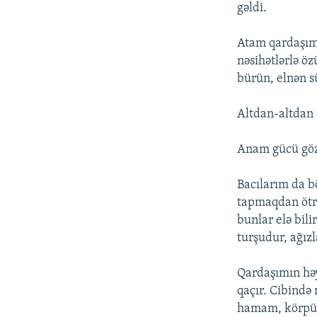
gəldi.
Atam qardaşıma
nəsihətlərlə öz
bürün, elnən s
Altdan-altdan 
Anam gücü göz 
Bacılarım da b
tapmaqdan ötrü 
bunlar elə bili
turşudur, ağız
Qardaşımın həy
qaçır. Cibində
hamam, körpü 