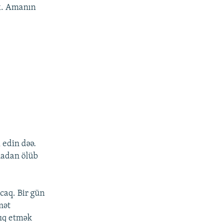
ək. Amanın
l edin dəə.
madan ölüb
caq. Bir gün
mət
lıq etmək