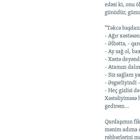
edəsi ki, onu 
günüdür, güman
“Təkcə başdanx
- Ağır xəstəsən
- Əlbəttə, - qa
- Ay sağ ol, ba
- Xəstə deyəndə
- Atamızı dalım
- Siz sağlam ya
- Əsgərliyindi
- Heç gizlisi də
Xəstəliyiməsə 
gedirəm...
Qardaşımın fik
mənim adıma e
rəhbərlərini 