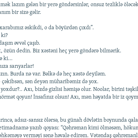
ölmək lazım gələn bir yerə göndərsinlər, onsuz tezliklə öləc
ım bir sizə gəlir.
arabımız əskikdi, o da böyürdən çıxdı”.
 ki?
rdaşım əvvəl çaşıb.
x, özün dedin. Biz xəstəni heç yerə göndərə bilmərik.
 ki...
ıza sarıyarlar!
zın. Burda nə var. Bəlkə də heç xəstə deyiləm.
 – çəkibsən, sən deyən müharibəmiz də yox.
 yoxdur?.. Axı, bizdə gizlisi həmişə olur. Noolar, birini təşki
hörmət qoyun! İnsafınız olsun! Axı, mən həyatda bir iz qoy
rincə, adsız-sansız ölərsə, bu günah dövlətin boynunda qala
timadnamə yazıb qoyası: “Qəhrəman kimi ölməsəm, höku
məhkəməyə verməyi sənə həvalə edirəm. Vətəndaş qəhrəman