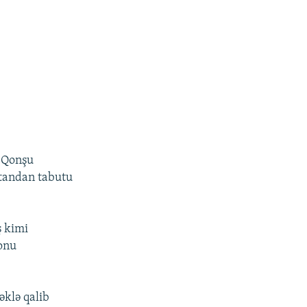
. Qonşu
standan tabutu
ş kimi
onu
əklə qalib