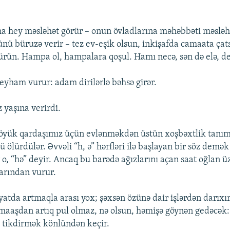
 hey məsləhət görür – onun övladlarına məhəbbəti məsləh
ünü büruzə verir – tez ev-eşik olsun, inkişafda camaata çat
ürün. Hampa ol, hampalara qoşul. Hamı necə, sən də elə, de
eyham vurur: adam dirilərlə bəhsə girər.
yaşına verirdi.
öyük qardaşımız üçün evlənməkdən üstün xoşbəxtlik tanımı
ölürdülər. Əvvəli “h, ə” hərfləri ilə başlayan bir söz demək 
r o, “hə” deyir. Ancaq bu barədə ağızlarını açan saat oğlan 
larından vurur.
atda artmaqla arası yox; şəxsən özünə dair işlərdən darıxı
 maaşdan artıq pul olmaz, nə olsun, həmişə göynən gedəcək
tikdirmək könlündən keçir.