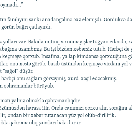
qoymadı...”
ın faniliyini sanki anadangəlmə əxz eləmişdi. Gördükcə də 
 görür, bağrı çatlayırdı.
yolları var. Bakıda mitinq və nümayişlər tüğyan edəndə, x
bağına uzanıbmış. Bu işi bizdən xəbərsiz tutub. Hərbçi də ya
 keçməyə qorxub. İnsafına, ya lap kimdənsə qorxduğuna gö
bilər, onu xəstə görüb, basıb üstündən keçməyə vicdanı yol
t “sağol” düşür.
i, hərbçi onu sağlam görsəymiş, xurd-xəşil edəcəkmiş.
am qəhrəmanlar bürüyüb.
məti yalnız ölməklə qəhrəmanlıqdır.
zümüzdən harasa itir. Onda canımızı qorxu alır, sorağını 
lir, ondan bir xəbər tutanacan yüz yol ölüb-dirilirik.
əklə qəhrəmanlıq şansları hələ durur.