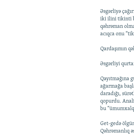
Əsgərliyə çağı
iki ilini tiki
qəhrəman olmaq
acıqca onu “tik
Qardaşımın qəh
Əsgərliyi qurt
Qayıtmağına gu
ağarmağa başla
daradığı, sürə
qopurdu. Anali
bu “ümumxalq” 
Get-gedə ölgün
Qəhrəmanlıq əs