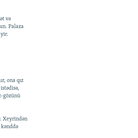
ət və
sın. Palaza
yir.
r, ona qız
istədisə,
üz-gözünü
r. Xeyrindən
: kənddə