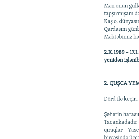
Mən onun güll
tapşırmışam da
Kaş o, dünyası
Qardaşım günbə
Məktəbimiz həl
2.X.1989 – 17.I
yenidən işlənib
2. QUŞCA YE
Dörd ilə keçir..
Şəhərin harası
Taqankadadır –
qıraqlar – Yase
bircəsində üç