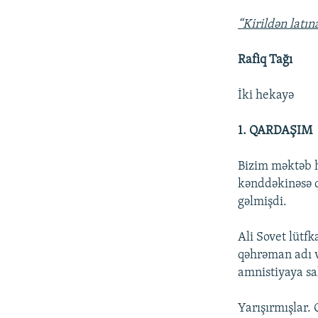
“Kirildən latın
Rafiq Tağı
İki hekayə
1. QARDAŞIM
Bizim məktəb h
kənddəkinəsə q
gəlmişdi.
Ali Sovet lütfk
qəhrəman adı 
amnistiyaya sa
Yarışırmışlar.