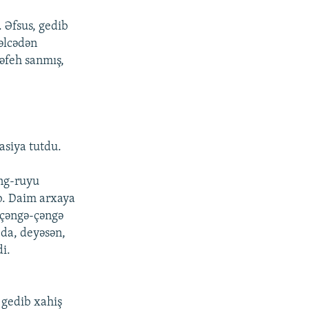
 Əfsus, gedib
vəlcədən
əfeh sanmış,
asiya tutdu.
əng-ruyu
ib. Daim arxaya
 çəngə-çəngə
 da, deyəsən,
i.
 gedib xahiş