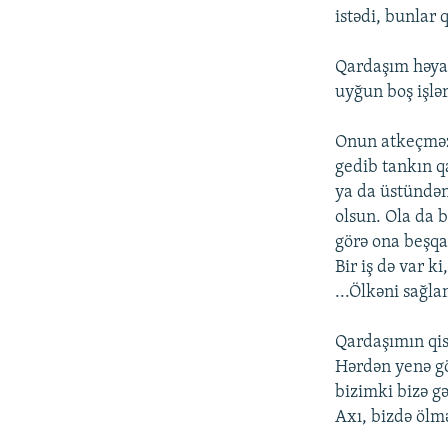
istədi, bunlar 
Qardaşım həyat
uyğun boş işlər
Onun atkeçməz 
gedib tankın qa
ya da üstündən
olsun. Ola da 
görə ona beşqa
Bir iş də var k
...Ölkəni sağl
Qardaşımın qis
Hərdən yenə gö
bizimki bizə gə
Axı, bizdə ölm