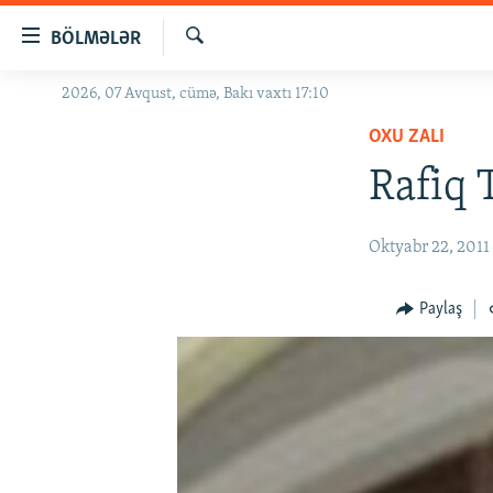
Keçid
BÖLMƏLƏR
linkləri
Axtar
Əsas
2026, 07 Avqust, cümə, Bakı vaxtı 17:10
GÜNDƏM
məzmuna
OXU ZALI
#İZAHLA
qayıt
Əsas
Rafiq 
KORRUPSIOMETR
naviqasiyaya
#ƏSLINDƏ
qayıt
Oktyabr 22, 2011
Axtarışa
FƏRQƏ BAX
keç
QANUNI DOĞRU
Paylaş
ARAŞDIRMA
MULTIMEDIA
RADIO ARXIV
VIDEO
HAQQIMIZDA
FOTOQALEREYA
OXU ZALI