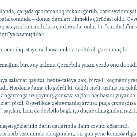
rılanda, qarşıda qəhrəmanlıq imkanı görüb, bərk sevinmişdi.
nti batalyonunda – donuz damları tikməklə çürüdəsi oldu. Əv
 istəyini komandirlərə çatdıranda, onlar bu “qarabala”nı s
inti”yə basmışdılar.
rəmanlıq istəyi, nədənsə, onlara təhlükəli görünmüşdü.
armağına bircə ay qalmış, Çernobıla yaxın yerdə onu da radi
ya salamat qayıtdı, bəxtə-taleyə bax, bircə il keçməmiş r
dı. Hərdən adama elə gəlrdi ki, dəlidi-nədi, üzünə un çək
tlə ağarmağa üz qoymuş gur şəvə saçları hər başını yuyanda
zləri pisdi. Əsgərlikdə qəhrəmanlıq arzusu puça çıxmışdısa
sayılan, həm də dövlətlə bağlı işə düçar olmağından razı id
ləşən gözlərinin dərin qatlarında daim sevinc közərirdi.
as hərb sistemində olduğundan, bir gün yenə komissarlığa