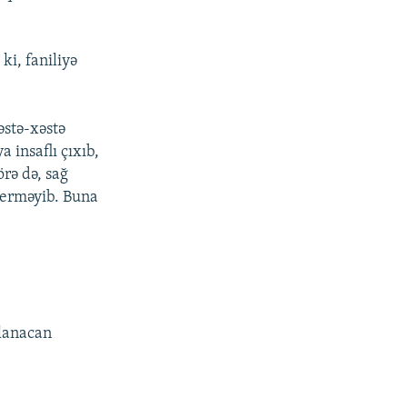
ki, faniliyə
əstə-xəstə
 insaflı çıxıb,
rə də, sağ
 verməyib. Buna
alanacan