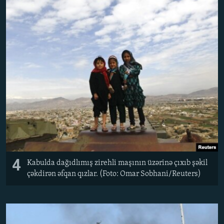
4
Kabulda dağıdlımış zirehli maşının üzərinə çıxıb şəkil
çəkdirən əfqan qızlar. (Foto: Omar Sobhani/Reuters)