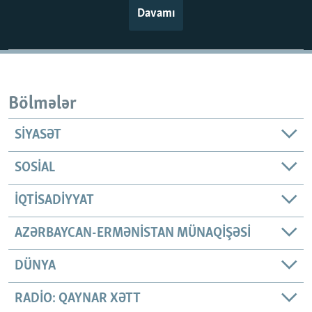
Davamı
Bölmələr
SIYASƏT
SOSIAL
İQTISADIYYAT
AZƏRBAYCAN-ERMƏNISTAN MÜNAQIŞƏSI
DÜNYA
RADIO: QAYNAR XƏTT