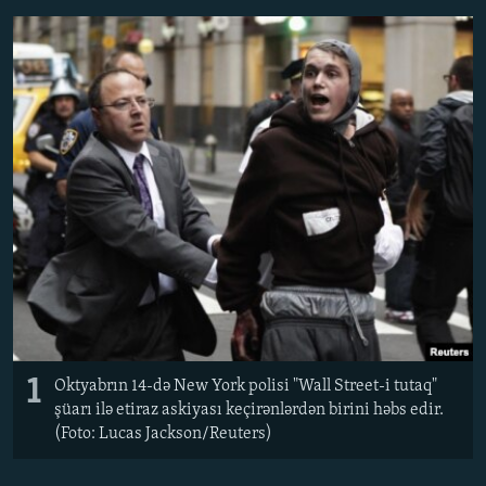
İNFOQRAFIKA
AZƏRBAYCAN ƏDƏBIYYATI KITABXANASI
MISSIYAMIZ
BIZI IZLƏ
KARIKATURA
İSLAM VƏ DEMOKRATIYA
PEŞƏ ETIKASI VƏ JURNALISTIKA STANDARTLARIMIZ
İZ - MƏDƏNIYYƏT PROQRAMI
MATERIALLARIMIZDAN ISTIFADƏ
AZADLIQRADIOSU MOBIL TELEFONUNUZDA
RFE/RL-in bütün saytları
BIZIMLƏ ƏLAQƏ
XƏBƏR BÜLLETENLƏRIMIZ
1
Oktyabrın 14-də New York polisi "Wall Street-i tutaq"
şüarı ilə etiraz askiyası keçirənlərdən birini həbs edir.
(Foto: Lucas Jackson/Reuters)