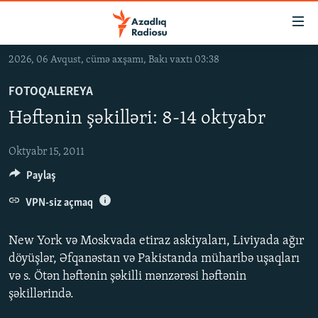
Keçid
linkləri
Əsas
2026, 06 Avqust, cümə axşamı, Bakı vaxtı 03:38
məzmuna
GÜNDƏM
qayıt
FOTOQALEREYA
#İZAHLA
Əsas
Həftənin şəkilləri: 8-14 oktyabr
KORRUPSIOMETR
naviqasiyaya
qayıt
#ƏSLINDƏ
Oktyabr 15, 2011
Axtarışa
Paylaş
FƏRQƏ BAX
keç
QANUNI DOĞRU
VPN-siz açmaq
ARAŞDIRMA
New York və Moskvada etiraz askiyaları, Liviyada ağır
MULTIMEDIA
döyüşlər, Əfqanəstan və Pakistanda müharibə uşaqları
və s. Ötən həftənin şəkilli mənzərəsi həftənin
RADIO ARXIV
VIDEO
şəkillərində.
HAQQIMIZDA
FOTOQALEREYA
OXU ZALI