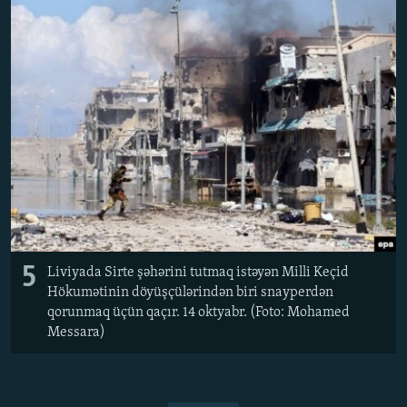
5
Liviyada Sirte şəhərini tutmaq istəyən Milli Keçid
Hökumətinin döyüşçülərindən biri snayperdən
qorunmaq üçün qaçır. 14 oktyabr. (Foto: Mohamed
Messara)