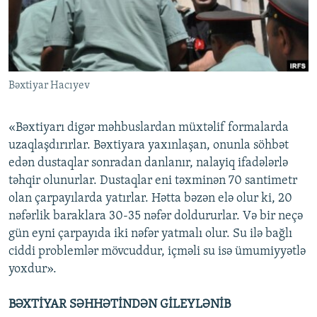
İNFOQRAFIKA
AZƏRBAYCAN ƏDƏBIYYATI KITABXANASI
MISSIYAMIZ
BIZI IZLƏ
KARIKATURA
İSLAM VƏ DEMOKRATIYA
PEŞƏ ETIKASI VƏ JURNALISTIKA STANDARTLARIMIZ
İZ - MƏDƏNIYYƏT PROQRAMI
MATERIALLARIMIZDAN ISTIFADƏ
Bəxtiyar Hacıyev
AZADLIQRADIOSU MOBIL TELEFONUNUZDA
RFE/RL-in bütün saytları
BIZIMLƏ ƏLAQƏ
«Bəxtiyarı digər məhbuslardan müxtəlif formalarda
XƏBƏR BÜLLETENLƏRIMIZ
uzaqlaşdırırlar. Bəxtiyara yaxınlaşan, onunla söhbət
edən dustaqlar sonradan danlanır, nalayiq ifadələrlə
təhqir olunurlar. Dustaqlar eni təxminən 70 santimetr
olan çarpayılarda yatırlar. Hətta bəzən elə olur ki, 20
nəfərlik baraklara 30-35 nəfər doldururlar. Və bir neçə
gün eyni çarpayıda iki nəfər yatmalı olur. Su ilə bağlı
ciddi problemlər mövcuddur, içməli su isə ümumiyyətlə
yoxdur».
BƏXTİYAR SƏHHƏTİNDƏN GİLEYLƏNİB