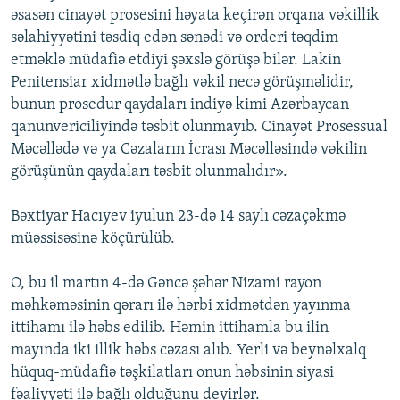
əsasən cinayət prosesini həyata keçirən orqana vəkillik
səlahiyyətini təsdiq edən sənədi və orderi təqdim
etməklə müdafiə etdiyi şəxslə görüşə bilər. Lakin
Penitensiar xidmətlə bağlı vəkil necə görüşməlidir,
bunun prosedur qaydaları indiyə kimi Azərbaycan
qanunvericiliyində təsbit olunmayıb. Cinayət Prosessual
Məcəllədə və ya Cəzaların İcrası Məcəlləsində vəkilin
görüşünün qaydaları təsbit olunmalıdır».
Bəxtiyar Hacıyev iyulun 23-də 14 saylı cəzaçəkmə
müəssisəsinə köçürülüb.
O, bu il martın 4-də Gəncə şəhər Nizami rayon
məhkəməsinin qərarı ilə hərbi xidmətdən yayınma
ittihamı ilə həbs edilib. Həmin ittihamla bu ilin
mayında iki illik həbs cəzası alıb. Yerli və beynəlxalq
hüquq-müdafiə təşkilatları onun həbsinin siyasi
fəaliyyəti ilə bağlı olduğunu deyirlər.