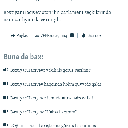
Bəxtiyar Hacıyev ötən ilin parlament seçkilərində
namizədliyini də vermişdi.
Paylaş
VPN-siz açmaq
Bizi izlə
Buna da bax:
Bəxtiyar Hacıyevə vəkili ilə görüş verilmir
Bəxtiyar Hacıyev haqqında hökm qüvvədə qaldı
Bəxtiyar Hacıyev 2 il müddətinə həbs edildi
Bəxtiyar Hacıyev: "Həbsə hazıram"
«Oğlum siyasi baxışlarına görə həbs olunub»