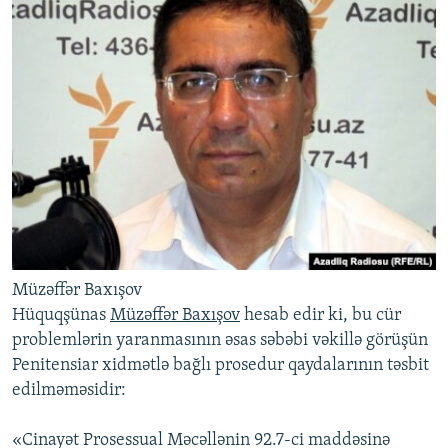
Müzəffər Baxışov
Hüquqşünas
Müzəffər Baxışov
hesab edir ki, bu cür
problemlərin yaranmasının əsas səbəbi vəkillə görüşün
Penitensiar xidmətlə bağlı prosedur qaydalarının təsbit
edilməməsidir:
«Cinayət Prosessual Məcəllənin 92.7-ci maddəsinə