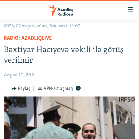
Keçid
linkləri
Əsas
2026, 07 Avqust, cümə, Bakı vaxtı 14:07
məzmuna
GÜNDƏM
RADIO: AZADLIQLIVE
qayıt
#İZAHLA
Əsas
Bəxtiyar Hacıyevə vəkili ilə görüş
KORRUPSIOMETR
naviqasiyaya
verilmir
qayıt
#ƏSLINDƏ
Axtarışa
Avqust 10, 2011
FƏRQƏ BAX
keç
QANUNI DOĞRU
Paylaş
VPN-siz açmaq
ARAŞDIRMA
MULTIMEDIA
RADIO ARXIV
VIDEO
HAQQIMIZDA
FOTOQALEREYA
OXU ZALI