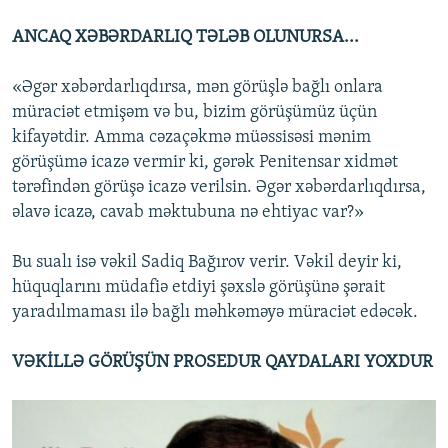
ANCAQ XƏBƏRDARLIQ TƏLƏB OLUNURSA...
«Əgər xəbərdarlıqdırsa, mən görüşlə bağlı onlara
müraciət etmişəm və bu, bizim görüşümüz üçün
kifayətdir. Amma cəzaçəkmə müəssisəsi mənim
görüşümə icazə vermir ki, gərək Penitensar xidmət
tərəfindən görüşə icazə verilsin. Əgər xəbərdarlıqdırsa,
əlavə icazə, cavab məktubuna nə ehtiyac var?»
Bu sualı isə vəkil Sadiq Bağırov verir. Vəkil deyir ki,
hüquqlarını müdafiə etdiyi şəxslə görüşünə şərait
yaradılmaması ilə bağlı məhkəməyə müraciət edəcək.
VƏKİLLƏ GÖRÜŞÜN PROSEDUR QAYDALARI YOXDUR