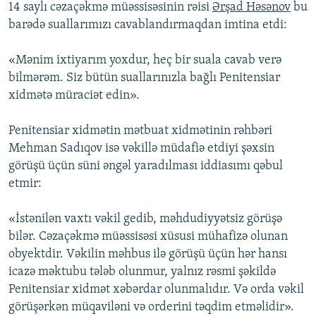
14 saylı cəzaçəkmə müəssisəsinin rəisi
Ərşad Həsənov
bu
barədə suallarımızı cavablandırmaqdan imtina etdi:
«Mənim ixtiyarım yoxdur, heç bir suala cavab verə
bilmərəm. Siz bütün suallarınızla bağlı Penitensiar
xidmətə müraciət edin».
Penitensiar xidmətin mətbuat xidmətinin rəhbəri
Mehman Sadıqov isə vəkillə müdafiə etdiyi şəxsin
görüşü üçün süni əngəl yaradılması iddiasımı qəbul
etmir:
«İstənilən vaxtı vəkil gedib, məhdudiyyətsiz görüşə
bilər. Cəzaçəkmə müəssisəsi xüsusi mühafizə olunan
obyektdir. Vəkilin məhbus ilə görüşü üçün hər hansı
icazə məktubu tələb olunmur, yalnız rəsmi şəkildə
Penitensiar xidmət xəbərdar olunmalıdır. Və orda vəkil
görüşərkən müqaviləni və orderini təqdim etməlidir».