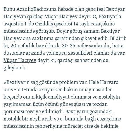
Bunu AzadlıqRadiosuna həbsdə olan gənc fəal Bəxtiyar
Hacıyevin qardaşı Vüqar Hacıyev deyir. O, Bəxtiyarla
avqustun 1-də Qızıldaş qəsəbəsi 14 saylı cəzaçəkmə
müəssisəsində görüşüb. Deyir görüş zamanı Bəxtiyar
Hacıyev ona saxlanma şəraitindən şikayət edib. Bildirib
ki, 20 nəfərlik baraklarda 30-35 nəfər saxlanılır, hətta
dustaqlar arasında yoluxucu xəstəlikləri olanlar da var.
Vüqar Hacıyev
deyir ki, qardaşı səhhətindən də
gileylənib:
«Bəxtiyarın sağ gözündə problem var. Hələ Harvard
universitetində oxuyarkən həkim müayinəsindən
keçəndə onun kiçik əməliyyat olunması və xəstəliyin
yayılmaması üçün özünü günəş şüası və tozdan
qoruması tövsiyə edilmişdi. Bəxtiyarın gözündəki
xəstəlik bir xeyli artıb və o, bununla bağlı cəzaçəkmə
müəssisəsinin rəhbərliyinə müraciət etsə də həkimlə