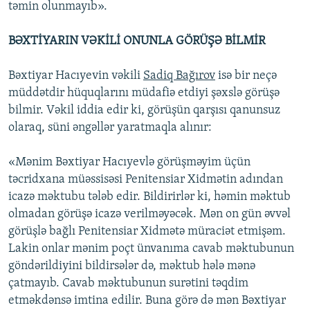
təmin olunmayıb».
BƏXTİYARIN VƏKİLİ ONUNLA GÖRÜŞƏ BİLMİR
Bəxtiyar Hacıyevin vəkili
Sadiq Bağırov
isə bir neçə
müddətdir hüquqlarını müdafiə etdiyi şəxslə görüşə
bilmir. Vəkil iddia edir ki, görüşün qarşısı qanunsuz
olaraq, süni əngəllər yaratmaqla alınır:
«Mənim Bəxtiyar Hacıyevlə görüşməyim üçün
təcridxana müəssisəsi Penitensiar Xidmətin adından
icazə məktubu tələb edir. Bildirirlər ki, həmin məktub
olmadan görüşə icazə verilməyəcək. Mən on gün əvvəl
görüşlə bağlı Penitensiar Xidmətə müraciət etmişəm.
Lakin onlar mənim poçt ünvanıma cavab məktubunun
göndərildiyini bildirsələr də, məktub hələ mənə
çatmayıb. Cavab məktubunun surətini təqdim
etməkdənsə imtina edilir. Buna görə də mən Bəxtiyar