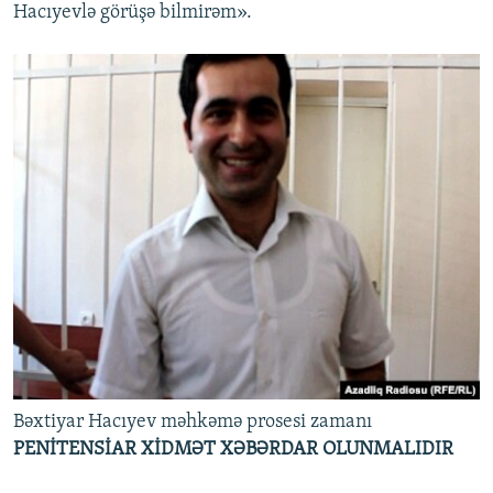
Hacıyevlə görüşə bilmirəm».
Bəxtiyar Hacıyev məhkəmə prosesi zamanı
PENİTENSİAR XİDMƏT XƏBƏRDAR OLUNMALIDIR