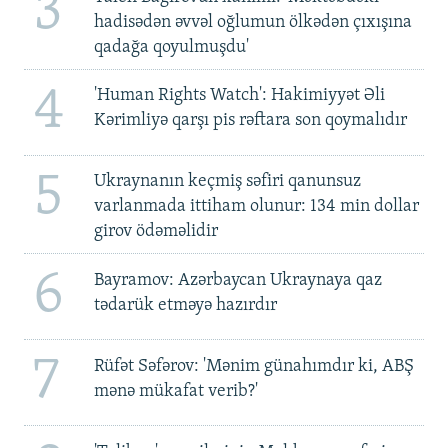
3
hadisədən əvvəl oğlumun ölkədən çıxışına
qadağa qoyulmuşdu'
4
'Human Rights Watch': Hakimiyyət Əli
Kərimliyə qarşı pis rəftara son qoymalıdır
5
Ukraynanın keçmiş səfiri qanunsuz
varlanmada ittiham olunur: 134 min dollar
girov ödəməlidir
6
Bayramov: Azərbaycan Ukraynaya qaz
tədarük etməyə hazırdır
7
Rüfət Səfərov: 'Mənim günahımdır ki, ABŞ
mənə mükafat verib?'