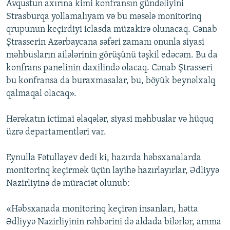
Avqustun axırına kimi konfransın gündəliyini
Strasburqa yollamalıyam və bu məsələ monitorinq
qrupunun keçirdiyi iclasda müzakirə olunacaq. Cənab
Ştrasserin Azərbaycana səfəri zamanı onunla siyasi
məhbusların ailələrinin görüşünü təşkil edəcəm. Bu da
konfrans panelinin daxilində olacaq. Cənab Ştrasseri
bu konfransa da buraxmasalar, bu, böyük beynəlxalq
qalmaqal olacaq».
Hərəkatın ictimai əlaqələr, siyasi məhbuslar və hüquq
üzrə departamentləri var.
Eynulla Fətullayev dedi ki, hazırda həbsxanalarda
monitorinq keçirmək üçün layihə hazırlayırlar, Ədliyyə
Nazirliyinə də müraciət olunub:
«Həbsxanada monitorinq keçirən insanları, hətta
Ədliyyə Nazirliyinin rəhbərini də aldada bilərlər, amma