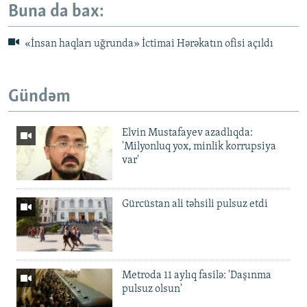
Buna da bax:
«İnsan haqları uğrunda» İctimai Hərəkatın ofisi açıldı
Gündəm
Elvin Mustafayev azadlıqda:
'Milyonluq yox, minlik korrupsiya
var'
Gürcüstan ali təhsili pulsuz etdi
Metroda 11 aylıq fasilə: 'Daşınma
pulsuz olsun'