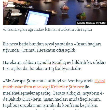
İNFOQRAFIKA
AZƏRBAYCAN ƏDƏBIYYATI KITABXANASI
MISSIYAMIZ
BIZI IZLƏ
KARIKATURA
İSLAM VƏ DEMOKRATIYA
PEŞƏ ETIKASI VƏ JURNALISTIKA STANDARTLARIMIZ
İZ - MƏDƏNIYYƏT PROQRAMI
MATERIALLARIMIZDAN ISTIFADƏ
«İnsan haqları uğrunda» İctimai Hərəkatın ofisi açıldı
AZADLIQRADIOSU MOBIL TELEFONUNUZDA
RFE/RL-in bütün saytları
BIZIMLƏ ƏLAQƏ
Bir neçə həftə bundan əvvəl yaradılan «İnsan haqları
XƏBƏR BÜLLETENLƏRIMIZ
uğrunda» İctimai Hərəkatın ofisi açıldı.
Hərəkatın rəhbəri
Eynulla Fətullayev
bildirdi ki, ofisləri
təzə açılsa da, hərəkat artıq fəaliyyətdədir:
«Biz Avropa Şurasının katibliyi və Azərbaycanda
siyasi
məhbuslar üzrə məruzəçi Kristofer Ştrasser
ilə
məsləhətləşmələr apardıq. Qərara aldıq ki, noyabrın 4-
də Bakıda QHT-lərin, insan haqları müdafiəçilərinin,
təşəbbüs qruplarının iştirakı ilə konfrans keçirilsin.