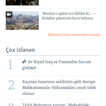
'Binaları o qədər sıx tikiblər ki...' —
Küləklər şəhərində hava böhranı
Bölmənin bütün materialları burada
Çox izlənən
1
Ər-Riyad İraq və Yəməndən hücum
gözləyir
2
Xaçmaz bazarının sahibinin qətli Avropa
Məhkəməsində: Hökumətdən cavab tələb
olunur
Taleh Bağırovun xanımı: 'Məktəbdəki