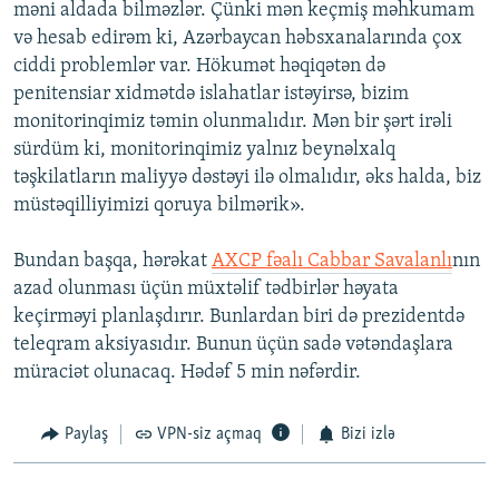
məni aldada bilməzlər. Çünki mən keçmiş məhkumam
və hesab edirəm ki, Azərbaycan həbsxanalarında çox
ciddi problemlər var. Hökumət həqiqətən də
penitensiar xidmətdə islahatlar istəyirsə, bizim
monitorinqimiz təmin olunmalıdır. Mən bir şərt irəli
sürdüm ki, monitorinqimiz yalnız beynəlxalq
təşkilatların maliyyə dəstəyi ilə olmalıdır, əks halda, biz
müstəqilliyimizi qoruya bilmərik».
Bundan başqa, hərəkat
AXCP fəalı Cabbar Savalanlı
nın
azad olunması üçün müxtəlif tədbirlər həyata
keçirməyi planlaşdırır. Bunlardan biri də prezidentdə
teleqram aksiyasıdır. Bunun üçün sadə vətəndaşlara
müraciət olunacaq. Hədəf 5 min nəfərdir.
Paylaş
VPN-siz açmaq
Bizi izlə