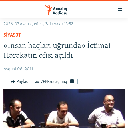
Keçid
linkləri
Əsas
2026, 07 Avqust, cümə, Bakı vaxtı 13:53
məzmuna
GÜNDƏM
SIYASƏT
qayıt
#İZAHLA
Əsas
«İnsan haqları uğrunda» İctimai
KORRUPSIOMETR
naviqasiyaya
Hərəkatın ofisi açıldı
qayıt
#ƏSLINDƏ
Axtarışa
Avqust 08, 2011
FƏRQƏ BAX
keç
QANUNI DOĞRU
Paylaş
VPN-siz açmaq
ARAŞDIRMA
MULTIMEDIA
RADIO ARXIV
VIDEO
HAQQIMIZDA
FOTOQALEREYA
OXU ZALI