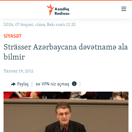
Keçid
linkləri
Əsas
2026, 07 Avqust, cümə, Bakı vaxtı 12:32
məzmuna
GÜNDƏM
SIYASƏT
qayıt
#İZAHLA
Əsas
Strässer Azərbaycana dəvətnamə ala
KORRUPSIOMETR
naviqasiyaya
bilmir
qayıt
#ƏSLINDƏ
Axtarışa
Yanvar 19, 2011
FƏRQƏ BAX
keç
QANUNI DOĞRU
Paylaş
VPN-siz açmaq
ARAŞDIRMA
MULTIMEDIA
RADIO ARXIV
VIDEO
HAQQIMIZDA
FOTOQALEREYA
OXU ZALI