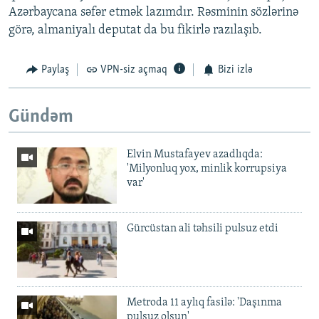
Azərbaycana səfər etmək lazımdır. Rəsminin sözlərinə
görə, almaniyalı deputat da bu fikirlə razılaşıb.
Paylaş
VPN-siz açmaq
Bizi izlə
Gündəm
Elvin Mustafayev azadlıqda:
'Milyonluq yox, minlik korrupsiya
var'
Gürcüstan ali təhsili pulsuz etdi
Metroda 11 aylıq fasilə: 'Daşınma
pulsuz olsun'