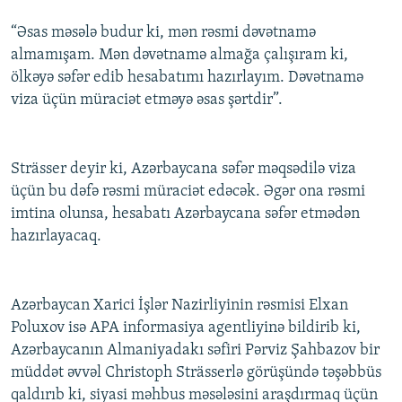
“Əsas məsələ budur ki, mən rəsmi dəvətnamə
almamışam. Mən dəvətnamə almağa çalışıram ki,
ölkəyə səfər edib hesabatımı hazırlayım. Dəvətnamə
viza üçün müraciət etməyə əsas şərtdir”.
Strässer deyir ki, Azərbaycana səfər məqsədilə viza
üçün bu dəfə rəsmi müraciət edəcək. Əgər ona rəsmi
imtina olunsa, hesabatı Azərbaycana səfər etmədən
hazırlayacaq.
Azərbaycan Xarici İşlər Nazirliyinin rəsmisi Elxan
Poluxov isə APA informasiya agentliyinə bildirib ki,
Azərbaycanın Almaniyadakı səfiri Pərviz Şahbazov bir
müddət əvvəl Christoph Strässerlə görüşündə təşəbbüs
qaldırıb ki, siyasi məhbus məsələsini araşdırmaq üçün