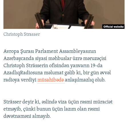
İNFOQRAFIKA
AZƏRBAYCAN ƏDƏBIYYATI KITABXANASI
MISSIYAMIZ
BIZI IZLƏ
KARIKATURA
İSLAM VƏ DEMOKRATIYA
PEŞƏ ETIKASI VƏ JURNALISTIKA STANDARTLARIMIZ
İZ - MƏDƏNIYYƏT PROQRAMI
MATERIALLARIMIZDAN ISTIFADƏ
Christoph Strasser
AZADLIQRADIOSU MOBIL TELEFONUNUZDA
RFE/RL-in bütün saytları
BIZIMLƏ ƏLAQƏ
Avropa Şurası Parlament Assambleyasının
XƏBƏR BÜLLETENLƏRIMIZ
Azərbaycanda siyasi məhbuslar üzrə məruzəçisi
Christoph Strässerin ofisindən yanvarın 19-da
AzadlıqRadiosuna məlumat gəlib ki, bir gün əvvəl
radioya verdiyi
müsahibədə
anlaşılmazlıq olub.
Strässer deyir ki, əslində viza üçün rəsmi müraciət
etməyib, çünki bunun üçün lazım olan rəsmi
dəvətnaməni almayıb.