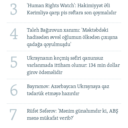
3
'Human Rights Watch': Hakimiyyət Əli
Kərimliyə qarşı pis rəftara son qoymalıdır
4
Taleh Bağırovun xanımı: 'Məktəbdəki
hadisədən əvvəl oğlumun ölkədən çıxışına
qadağa qoyulmuşdu'
5
Ukraynanın keçmiş səfiri qanunsuz
varlanmada ittiham olunur: 134 min dollar
girov ödəməlidir
6
Bayramov: Azərbaycan Ukraynaya qaz
tədarük etməyə hazırdır
7
Rüfət Səfərov: 'Mənim günahımdır ki, ABŞ
mənə mükafat verib?'