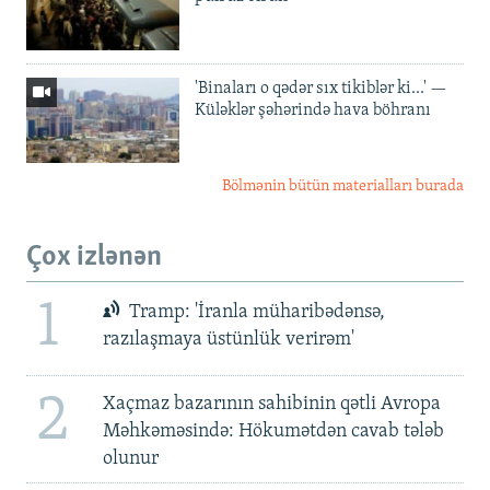
'Binaları o qədər sıx tikiblər ki...' —
Küləklər şəhərində hava böhranı
Bölmənin bütün materialları burada
Çox izlənən
1
Tramp: 'İranla müharibədənsə,
razılaşmaya üstünlük verirəm'
2
Xaçmaz bazarının sahibinin qətli Avropa
Məhkəməsində: Hökumətdən cavab tələb
olunur