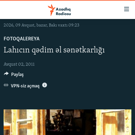
Keçid
linkləri
Əsas
2026, 09 Avqust, bazar, Bakı vaxtı 09:23
məzmuna
GÜNDƏM
qayıt
FOTOQALEREYA
#İZAHLA
Əsas
Lahıcın qədim əl sənətkarlığı
KORRUPSIOMETR
naviqasiyaya
qayıt
#ƏSLINDƏ
Avqust 02, 2011
Axtarışa
Paylaş
FƏRQƏ BAX
keç
QANUNI DOĞRU
VPN-siz açmaq
ARAŞDIRMA
MULTIMEDIA
RADIO ARXIV
VIDEO
HAQQIMIZDA
FOTOQALEREYA
OXU ZALI