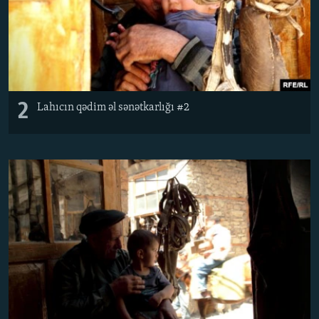
2
Lahıcın qədim əl sənətkarlığı #2