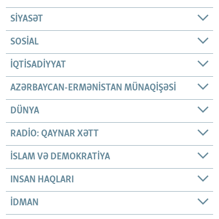
SIYASƏT
SOSIAL
İQTISADIYYAT
AZƏRBAYCAN-ERMƏNISTAN MÜNAQIŞƏSI
DÜNYA
RADIO: QAYNAR XƏTT
İSLAM VƏ DEMOKRATIYA
INSAN HAQLARI
İDMAN