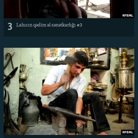
3
Lahıcın qədim əl sənətkarlığı #3