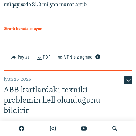
müqayisədə 21.2 milyon manat artıb.
1080p
Ətraflı burada oxuyun
Auto
240p
360p
480p
Paylaş
PDF
VPN-siz açmaq
720p
1080p
İyun 25, 2026
ABB kartlardakı texniki
problemin həll olunduğunu
bildirir