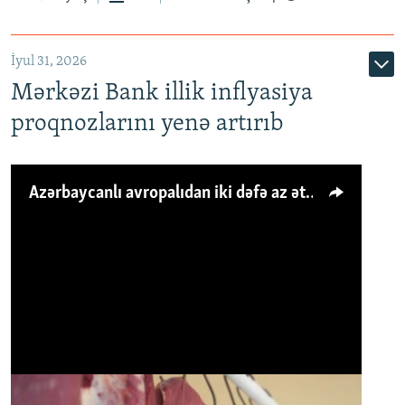
İyul 31, 2026
Mərkəzi Bank illik inflyasiya
proqnozlarını yenə artırıb
Azərbaycanlı avropalıdan iki dəfə az ət yeyir, amma... 'Qiymət artımı qaçılmazdır'