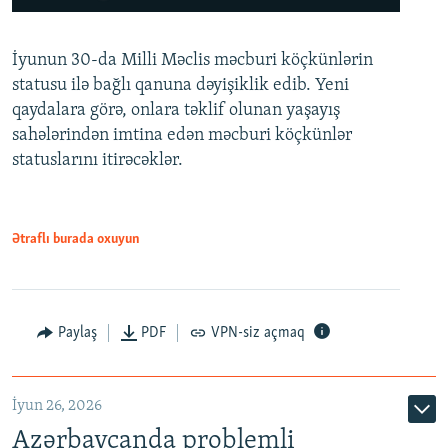
240p
İyunun 30-da Milli Məclis məcburi köçkünlərin
360p
statusu ilə bağlı qanuna dəyişiklik edib. Yeni
480p
qaydalara görə, onlara təklif olunan yaşayış
720p
sahələrindən imtina edən məcburi köçkünlər
statuslarını itirəcəklər.
1080p
Ətraflı burada oxuyun
Auto
240p
360p
480p
Paylaş
PDF
VPN-siz açmaq
720p
1080p
İyun 26, 2026
Azərbaycanda problemli