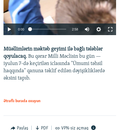
Auto
0:00
2:58
240p
Müəllimlərin məktəb geyimi ilə bağlı tələblər
360p
qoyulacaq.
Bu qərar Milli Məclisin bu gün —
480p
iyulun 7-də keçirilən iclasında "Ümumi təhsil
720p
haqqında" qanuna təklif edilən dəyişikliklərdə
əksini tapıb.
1080p
Ətraflı burada oxuyun
Auto
240p
360p
480p
Paylaş
PDF
VPN-siz açmaq