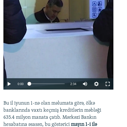
Auto
0:00
2:34
240p
Bu il iyunun 1-nə olan məlumata görə, ölkə
360p
banklarında vaxtı keçmiş kreditlərin məbləği
480p
635.4 milyon manata çatıb. Mərkəzi Bankın
720p
hesabatına əsasən, bu göstərici
mayın 1-i ilə