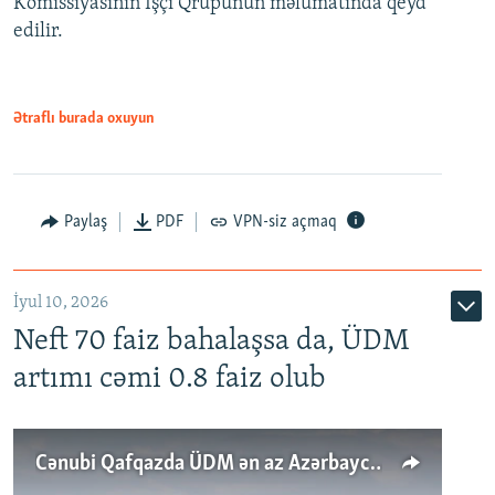
Komissiyasının İşçi Qrupunun məlumatında qeyd
edilir.
Ətraflı burada oxuyun
Paylaş
PDF
VPN-siz açmaq
İyul 10, 2026
Neft 70 faiz bahalaşsa da, ÜDM
artımı cəmi 0.8 faiz olub
Cənubi Qafqazda ÜDM ən az Azərbaycanda artır: Qonşuları niyə Bakını qabaqlaya bilir?