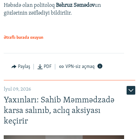
Həbsdə olan politoloq
Bəhruz Səmədov
un
gözlərinin zəiflədiyi bildirilir.
Ətraflı burada oxuyun
Paylaş
PDF
VPN-siz açmaq
İyul 09, 2026
Yaxınları: Sahib Məmmədzadə
karsa salınıb, aclıq aksiyası
keçirir