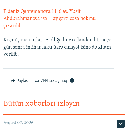
Eldəniz Qəhrəmanova 1 il 6 ay, Yusif
Abdurahmanova isə 11 ay şərti cəza hökmü
çıxarılıb
.
Keçmiş məmurlar azadlığa buraxılandan bir neçə
gün sonra intihar faktı üzrə cinayət işinə də xitam
verilib.
Paylaş
VPN-siz açmaq
Bütün xəbərləri izləyin
Avqust 07, 2026