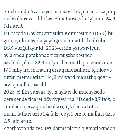
240p
Son bir ildə Azərbaycanda istehlakçıların
360p
əczaçılıq
məhsulları və tibbi ləvazimatlara çəkdiyi xərc 24,9
480p
Auto
240p
360p
480p
faiz artıb.
720p
Bu barədə Dövlət Statistika Komitəsinin (DSK) bu
720p
1080p
gün, iyulun 16-da yaydığı məlumatda bildirilir.
1080p
DSK vurğulayır ki, 2026-cı ilin yanvar-iyun
aylarında pərakəndə ticarət şəbəkəsində
istehlakçılara 32,4 milyard manatlıq, o cümlədən
17,6 milyard manatlıq ərzaq məhsulları, içkilər və
tütün məmulatları, 14,8 milyard manatlıq qeyri-
ərzaq malları satılıb.
2025-ci ilin yanvar-iyun ayları ilə müqayisədə
pərakəndə ticarət dövriyyəsi real ifadədə 3,7 faiz, o
cümlədən ərzaq məhsulları, içkilər və tütün
məmulatları üzrə 1,4 faiz, qeyri-ərzaq malları üzrə
6,5 faiz artıb.
Azərbaycanda tez-tez dərmanların qiymətlərindən