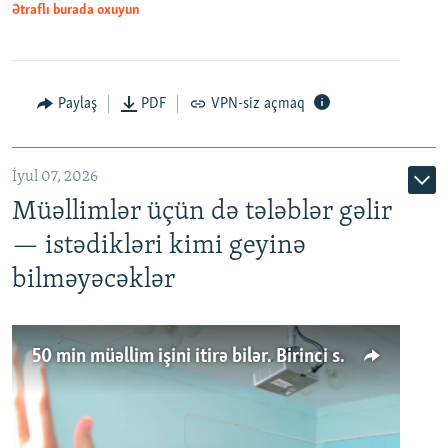
Ətraflı burada oxuyun
Paylaş
PDF
VPN-siz açmaq
İyul 07, 2026
Müəllimlər üçün də tələblər gəlir
— istədikləri kimi geyinə
bilməyəcəklər
50 min müəllim işini itirə bilər. Birinci sinfə gedənlər azalır