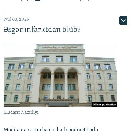
720p
1080p
İyul 03, 2026
Əsgər infarktdan ölüb?
Müdafiə Nazirliyi
Müddətdən artıq həqiqi hərbi xidmət hərbi