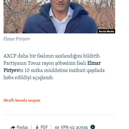
Elmar Piriyev
AXCP daha bir fəalının saxlandığını bildirib.
Partiyanın Tovuz rayon şöbəsinin fəalı
Elmar
Piriyev
in 10 sutka müddətinə inzibati qaydada
həbs edildiyi açıqlanıb.
Ətraflı burada oxuyun
Paylaş
PDF
VPN-siz açmaq