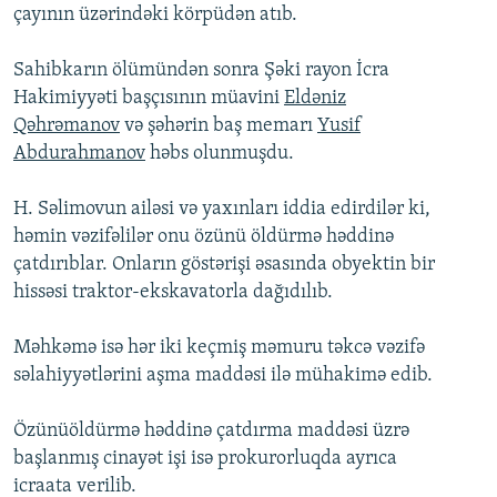
çayının üzərindəki körpüdən atıb.
Sahibkarın ölümündən sonra Şəki rayon İcra
Hakimiyyəti başçısının müavini
Eldəniz
Qəhrəmanov
və şəhərin baş memarı
Yusif
Abdurahmanov
həbs olunmuşdu.
H. Səlimovun ailəsi və yaxınları iddia edirdilər ki,
həmin vəzifəlilər onu özünü öldürmə həddinə
çatdırıblar. Onların göstərişi əsasında obyektin bir
hissəsi traktor-ekskavatorla dağıdılıb.
Məhkəmə isə hər iki keçmiş məmuru təkcə vəzifə
səlahiyyətlərini aşma maddəsi ilə mühakimə edib.
Özünüöldürmə həddinə çatdırma maddəsi üzrə
başlanmış cinayət işi isə prokurorluqda ayrıca
icraata verilib.