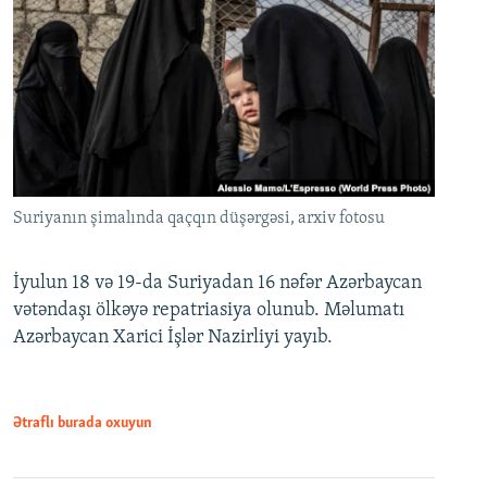
Suriyanın şimalında qaçqın düşərgəsi, arxiv fotosu
İyulun 18 və 19-da Suriyadan 16 nəfər Azərbaycan
vətəndaşı ölkəyə repatriasiya olunub. Məlumatı
Azərbaycan Xarici İşlər Nazirliyi yayıb.
Ətraflı burada oxuyun