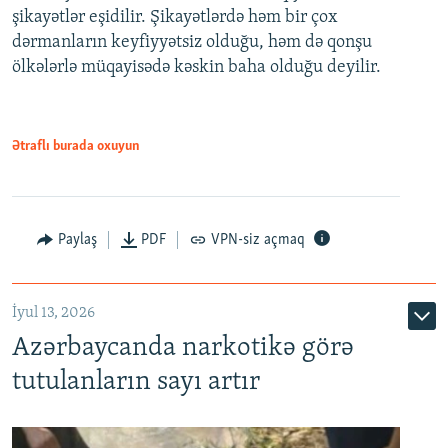
şikayətlər eşidilir. Şikayətlərdə həm bir çox
dərmanların keyfiyyətsiz olduğu, həm də qonşu
ölkələrlə müqayisədə kəskin baha olduğu deyilir.
Ətraflı burada oxuyun
Paylaş
PDF
VPN-siz açmaq
İyul 13, 2026
Azərbaycanda narkotikə görə
tutulanların sayı artır