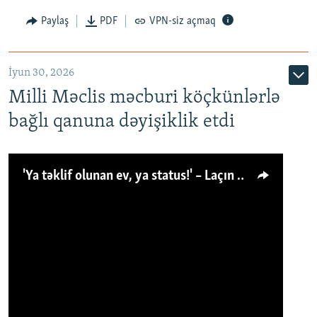
Paylaş
PDF
VPN-siz açmaq
İyun 30, 2026
Milli Məclis məcburi köçkünlərlə
bağlı qanuna dəyişiklik etdi
'Ya təklif olunan ev, ya status!' – Laçın köçkünü: 'Laçından başqa heç hara!'