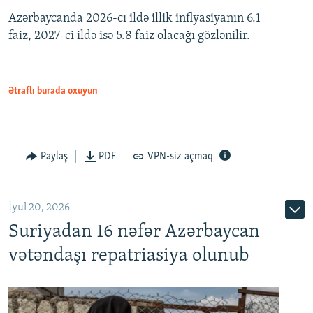
Azərbaycanda 2026-cı ildə illik inflyasiyanın 6.1
360p
faiz, 2027-ci ildə isə 5.8 faiz olacağı gözlənilir.
480p
720p
1080p
Ətraflı burada oxuyun
Paylaş
PDF
VPN-siz açmaq
İyul 20, 2026
Auto
240p
360p
480p
Suriyadan 16 nəfər Azərbaycan
720p
1080p
vətəndaşı repatriasiya olunub