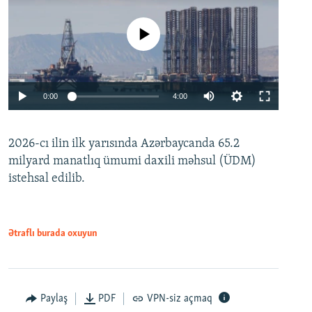
No media source currently available
Auto
0:00
4:00
240p
2026-cı ilin ilk yarısında Azərbaycanda 65.2
360p
milyard manatlıq ümumi daxili məhsul (ÜDM)
480p
Auto
240p
360p
480p
istehsal edilib.
720p
720p
1080p
1080p
Ətraflı burada oxuyun
Paylaş
PDF
VPN-siz açmaq