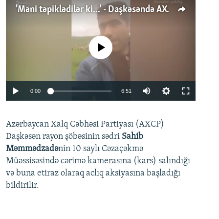
'Məni təpiklədilər ki...' - Daşkəsəndə AXCP fəalının yaxınları onun həbsinə etiraz edirlər
No media source currently available
Auto
0:00
6:51
240p
Azərbaycan Xalq Cəbhəsi Partiyası (AXCP)
360p
Daşkəsən rayon şöbəsinin sədri
Sahib
480p
Auto
240p
360p
480p
Məmmədzadə
nin 10 saylı Cəzaçəkmə
720p
Müəssisəsində cərimə kamerasına (kars) salındığı
720p
1080p
və buna etiraz olaraq aclıq aksiyasına başladığı
1080p
bildirilir.