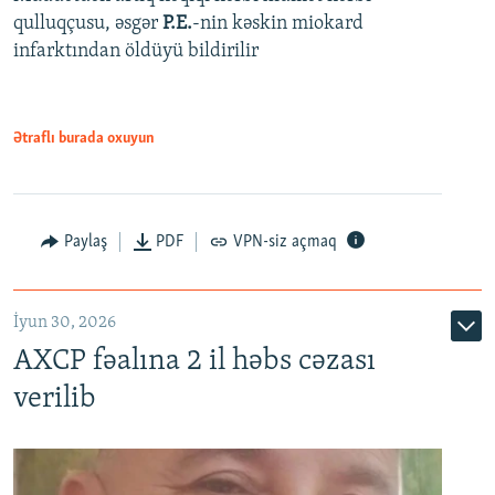
qulluqçusu, əsgər
P.E.
-nin kəskin miokard
infarktından öldüyü bildirilir
Ətraflı burada oxuyun
Paylaş
PDF
VPN-siz açmaq
İyun 30, 2026
AXCP fəalına 2 il həbs cəzası
verilib