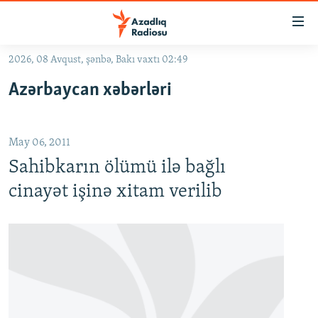
Keçid
linkləri
Əsas
2026, 08 Avqust, şənbə, Bakı vaxtı 02:49
məzmuna
GÜNDƏM
Azərbaycan xəbərləri
qayıt
#İZAHLA
Əsas
KORRUPSIOMETR
naviqasiyaya
May 06, 2011
qayıt
#ƏSLINDƏ
Axtarışa
Sahibkarın ölümü ilə bağlı
FƏRQƏ BAX
keç
cinayət işinə xitam verilib
QANUNI DOĞRU
ARAŞDIRMA
MULTIMEDIA
RADIO ARXIV
VIDEO
HAQQIMIZDA
FOTOQALEREYA
OXU ZALI