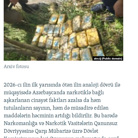
Arxiv fotosu
2026-cı ilin ilk yarısında ötən ilin analoji dövrü ilə
müqayisədə Azərbaycanda narkotiklə bağlı
aşkarlanan cinayət faktları azalsa da həm
tutulanların sayının, həm də müsadirə edilən
maddələrin həcminin artdığı bildirilir. Bu barədə
Narkomanlığa və Narkotik Vasitələrin Qanunsuz
Dövriyyəsinə Qarşı Mübarizə üzrə Dövlət