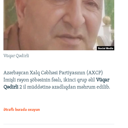
Vüqar Qədirli
Azərbaycan Xalq Cəbhəsi Partiyasının (AXCP)
İmişli rayon şöbəsinin fəalı, ikinci qrup əlil
Vüqar
Qədirli
2 il müddətinə azadlıqdan məhrum edilib.
Ətraflı burada oxuyun