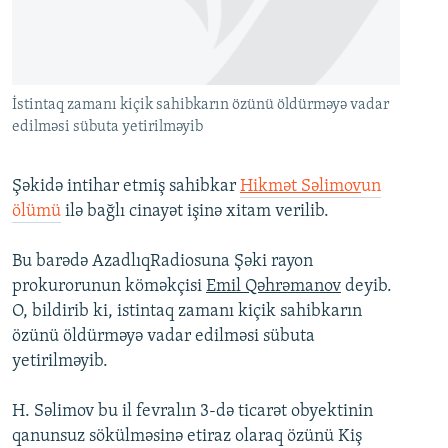
İNFOQRAFIKA
AZƏRBAYCAN ƏDƏBIYYATI KITABXANASI
MISSIYAMIZ
BIZI IZLƏ
KARIKATURA
İSLAM VƏ DEMOKRATIYA
PEŞƏ ETIKASI VƏ JURNALISTIKA STANDARTLARIMIZ
İZ - MƏDƏNIYYƏT PROQRAMI
MATERIALLARIMIZDAN ISTIFADƏ
İstintaq zamanı kiçik sahibkarın özünü öldürməyə vadar
AZADLIQRADIOSU MOBIL TELEFONUNUZDA
edilməsi sübuta yetirilməyib
RFE/RL-in bütün saytları
BIZIMLƏ ƏLAQƏ
Şəkidə intihar etmiş sahibkar
Hikmət Səlimov
un
XƏBƏR BÜLLETENLƏRIMIZ
ölümü
ilə bağlı cinayət işinə xitam verilib.
Bu barədə AzadlıqRadiosuna Şəki rayon
prokurorunun köməkçisi
Emil Qəhrəmanov
deyib.
O, bildirib ki, istintaq zamanı kiçik sahibkarın
özünü öldürməyə vadar edilməsi sübuta
yetirilməyib.
H. Səlimov bu il fevralın 3-də ticarət obyektinin
qanunsuz sökülməsinə etiraz olaraq özünü Kiş