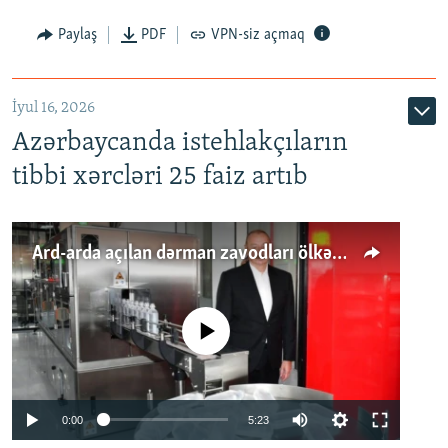
Paylaş
PDF
VPN-siz açmaq
İyul 16, 2026
Azərbaycanda istehlakçıların
tibbi xərcləri 25 faiz artıb
Ard-arda açılan dərman zavodları ölkənin tələbatını ödəyirmi?
No media source currently available
Auto
0:00
5:23