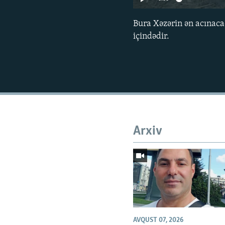
Bura Xəzərin ən acınacaql
içindədir.
Arxiv
AVQUST 07, 2026