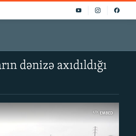
rın dənizə axıdıldığı
EMBED