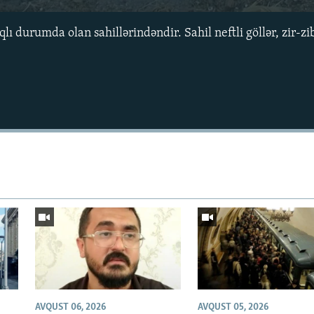
ı durumda olan sahillərindəndir. Sahil neftli göllər, zir-zib
Auto
240p
360p
720p
1080p
AVQUST 06, 2026
AVQUST 05, 2026