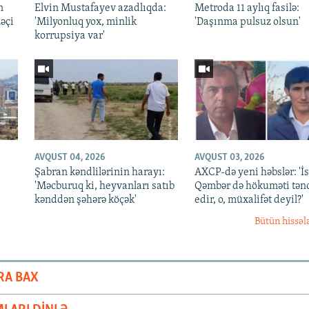
n
Elvin Mustafayev azadlıqda:
Metroda 11 aylıq fasilə:
əçi
'Milyonluq yox, minlik
'Daşınma pulsuz olsun'
korrupsiya var'
AVQUST 04, 2026
AVQUST 03, 2026
Şabran kəndlilərinin harayı:
AXCP-də yeni həbslər: 'İ
'Məcburuq ki, heyvanları satıb
Qəmbər də hökuməti tən
kənddən şəhərə köçək'
edir, o, müxalifət deyil?'
Bütün hissəl
RA BAX