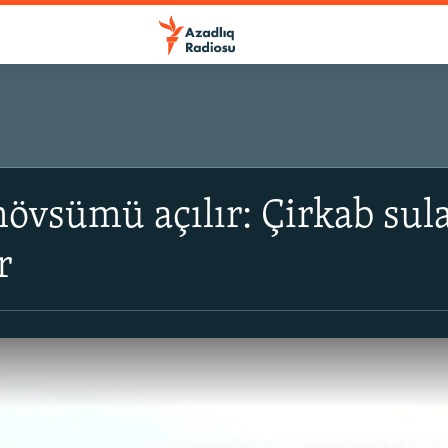
övsümü açılır: Çirkab sula
r