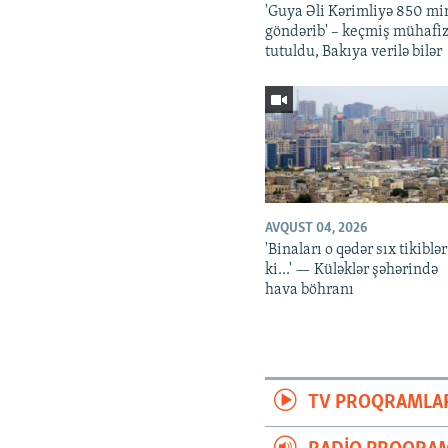
'Guya Əli Kərimliyə 850 mi
göndərib' – keçmiş mühafiz
tutuldu, Bakıya verilə bilər
AVQUST 04, 2026
'Binaları o qədər sıx tikiblər
ki...' — Küləklər şəhərində
hava böhranı
TV PROQRAMLA