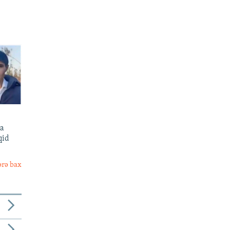
sa
qid
ərə bax