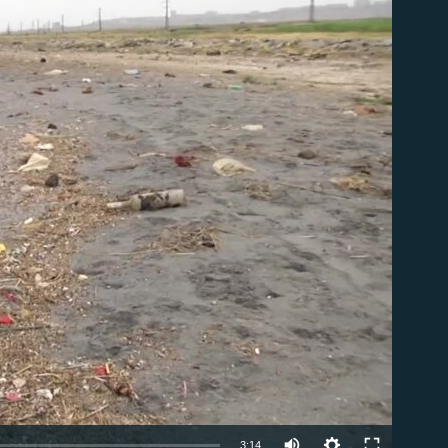
able
Auto
3:14