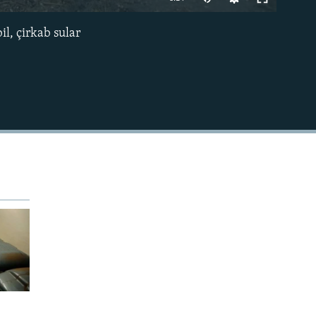
240p
il, çirkab sular
EMBED
360p
480p
720p
1080p
480p