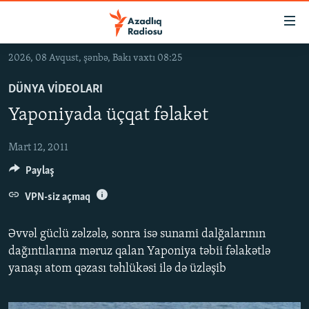
Keçid
linkləri
Əsas
2026, 08 Avqust, şənbə, Bakı vaxtı 08:25
məzmuna
GÜNDƏM
qayıt
DÜNYA VIDEOLARI
#İZAHLA
Əsas
Yaponiyada üçqat fəlakət
KORRUPSIOMETR
naviqasiyaya
qayıt
#ƏSLINDƏ
Mart 12, 2011
Axtarışa
Paylaş
FƏRQƏ BAX
keç
QANUNI DOĞRU
VPN-siz açmaq
ARAŞDIRMA
Əvvəl güclü zəlzələ, sonra isə sunami dalğalarının
MULTIMEDIA
dağıntılarına məruz qalan Yaponiya təbii fəlakətlə
yanaşı atom qəzası təhlükəsi ilə də üzləşib
RADIO ARXIV
VIDEO
HAQQIMIZDA
FOTOQALEREYA
OXU ZALI