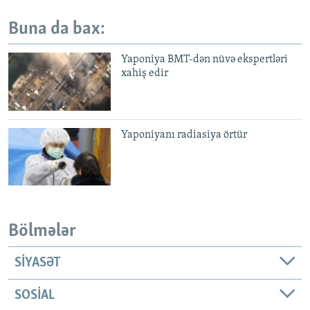
Buna da bax:
Yaponiya BMT-dən nüvə ekspertləri
xahiş edir
Yaponiyanı radiasiya örtür
Bölmələr
SIYASƏT
SOSIAL