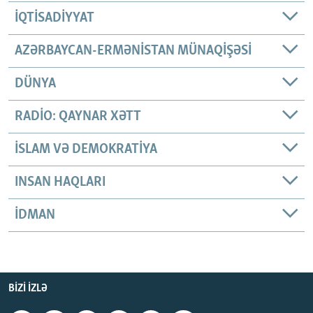
İQTISADIYYAT
AZƏRBAYCAN-ERMƏNISTAN MÜNAQIŞƏSI
DÜNYA
RADIO: QAYNAR XƏTT
İSLAM VƏ DEMOKRATIYA
INSAN HAQLARI
İDMAN
BIZI IZLƏ