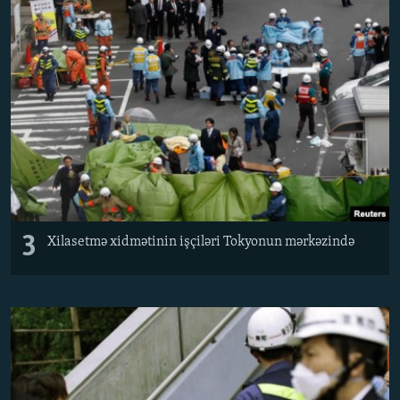
3
Xilasetmə xidmətinin işçiləri Tokyonun mərkəzində