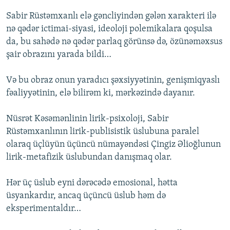
Sabir Rüstəmxanlı elə gəncliyindən gələn xarakteri ilə
nə qədər ictimai-siyasi, ideoloji polemikalara qoşulsa
da, bu sahədə nə qədər parlaq görünsə də, özünəməxsus
şair obrazını yarada bildi…
Və bu obraz onun yaradıcı şəxsiyyətinin, genişmiqyaslı
fəaliyyətinin, elə bilirəm ki, mərkəzində dayanır.
Nüsrət Kəsəmənlinin lirik-psixoloji, Sabir
Rüstəmxanlının lirik-publisistik üslubuna paralel
olaraq üçlüyün üçüncü nümayəndəsi Çingiz Əlioğlunun
lirik-metafizik üslubundan danışmaq olar.
Hər üç üslub eyni dərəcədə emosional, hətta
üsyankardır, ancaq üçüncü üslub həm də
eksperimentaldır…