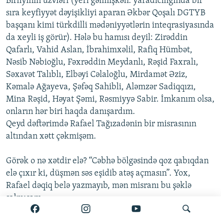
Birliyinin üzvləri (yeri gəlmişkən: yaradıcılığında bir
sıra keyfiyyət dəyişikliyi aparan Əkbər Qoşalı DGTYB
başqanı kimi türkdilli mədəniyyətlərin inteqrasiyasında
da xeyli iş görür). Hələ bu hamısı deyil: Zirəddin
Qafarlı, Vahid Aslan, İbrahimxəlil, Rafiq Hümbət,
Nəsib Nəbioğlu, Fəxrəddin Meydanlı, Rəşid Faxralı,
Səxavət Talıblı, Elbəyi Cəlaloğlu, Mirdamət Əziz,
Kəmalə Ağayeva, Şəfəq Sahibli, Aləmzər Sadiqqızı,
Mina Rəşid, Həyat Şəmi, Rəsmiyyə Sabir. İmkanım olsa,
onların hər biri haqda danışardım.
Qeyd dəftərimdə Rafael Tağızadənin bir misrasının
altından xətt çəkmişəm.
Görək o nə xətdir elə? “Cəbhə bölgəsində qoz qabıqdan
elə çıxır ki, düşmən səs eşidib atəş açmasın”. Yox,
Rafael dəqiq belə yazmayıb, mən misranı bu şəklə
salmışam.