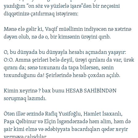
yazdığım “on söz və yüzlərlə işarə”dən bir neçəsini
diqqətinizə çatdırmaq istəyirəm:
Mənə elə gəlir ki, Vaqif müəllimin indiyəcən nə xətrinə
dəyən olub, nə də o, bir kimsənin ürəyini qırıb.
O, bu dünyada bu dünyayla hesabı açmadan yaşayır:
O:O. Amma şeirləri belə deyil, ürəyi qırılanı da var, ürək
qıranı da; sənə toxunanı da tapa bilərsən, sənin
toxunduğunu da! Şeirlərində hesab çoxdan açılıb.
Kimin xeyrinə ? bax bunu HESAB SAHİBİNDƏN
soruşmaq lazımdı.
Ötən illər ərzində Rafiq Yusifoğlu, Hamlet İsaxanlı,
Paşa Qəlbinur və Elçin İsgəndərzadə həm alim, həm də
şair kimi elmə və ədəbiyyata bacardıqları qədər xeyir
verməyə çalışdılar.