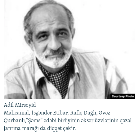
Adil Mirseyid
Mahcamal, İsgəndər Etibar, Rafiq Dağlı, Əvəz
Qurbanlı,“Şəms” ədəbi birliyinin əksər üzvlərinin qəzəl
janrına marağı da diqqət çəkir.