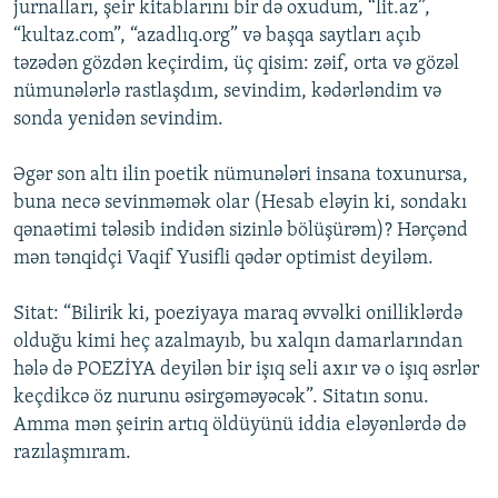
jurnalları, şeir kitablarını bir də oxudum, “lit.az”,
“kultaz.com”, “azadlıq.org” və başqa saytları açıb
təzədən gözdən keçirdim, üç qisim: zəif, orta və gözəl
nümunələrlə rastlaşdım, sevindim, kədərləndim və
sonda yenidən sevindim.
Əgər son altı ilin poetik nümunələri insana toxunursa,
buna necə sevinməmək olar (Hesab eləyin ki, sondakı
qənaətimi tələsib indidən sizinlə bölüşürəm)? Hərçənd
mən tənqidçi Vaqif Yusifli qədər optimist deyiləm.
Sitat: “Bilirik ki, poeziyaya maraq əvvəlki onilliklərdə
olduğu kimi heç azalmayıb, bu xalqın damarlarından
hələ də POEZİYA deyilən bir işıq seli axır və o işıq əsrlər
keçdikcə öz nurunu əsirgəməyəcək”. Sitatın sonu.
Amma mən şeirin artıq öldüyünü iddia eləyənlərdə də
razılaşmıram.