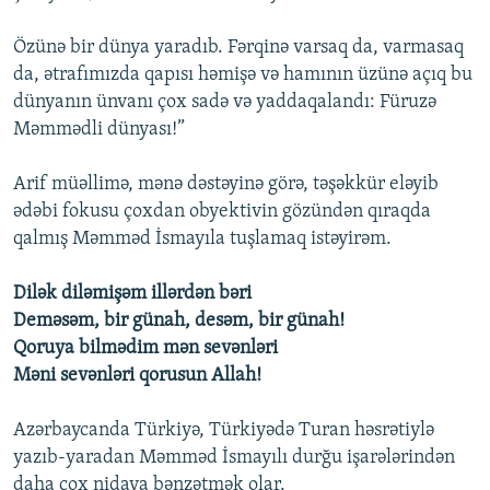
Özünə bir dünya yaradıb. Fərqinə varsaq da, varmasaq
da, ətrafımızda qapısı həmişə və hamının üzünə açıq bu
dünyanın ünvanı çox sadə və yaddaqalandı: Füruzə
Məmmədli dünyası!”
Arif müəllimə, mənə dəstəyinə görə, təşəkkür eləyib
ədəbi fokusu çoxdan obyektivin gözündən qıraqda
qalmış Məmməd İsmayıla tuşlamaq istəyirəm.
Dilək diləmişəm illərdən bəri
Deməsəm, bir günah, desəm, bir günah!
Qoruya bilmədim mən sevənləri
Məni sevənləri qorusun Allah!
Azərbaycanda Türkiyə, Türkiyədə Turan həsrətiylə
yazıb-yaradan Məmməd İsmayılı durğu işarələrindən
daha çox nidaya bənzətmək olar.