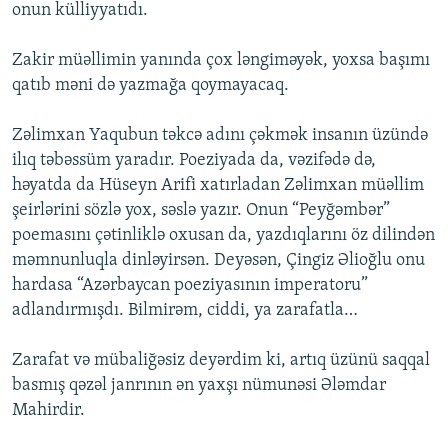
onun külliyyatıdı.
Zakir müəllimin yanında çox ləngiməyək, yoxsa başımı
qatıb məni də yazmağa qoymayacaq.
Zəlimxan Yaqubun təkcə adını çəkmək insanın üzündə
ilıq təbəssüm yaradır. Poeziyada da, vəzifədə də,
həyatda da Hüseyn Arifi xatırladan Zəlimxan müəllim
şeirlərini sözlə yox, səslə yazır. Onun “Peyğəmbər”
poemasını çətinliklə oxusan da, yazdıqlarını öz dilindən
məmnunluqla dinləyirsən. Deyəsən, Çingiz Əlioğlu onu
hardasa “Azərbaycan poeziyasının imperatoru”
adlandırmışdı. Bilmirəm, ciddi, ya zarafatla…
Zarafat və mübaliğəsiz deyərdim ki, artıq üzünü saqqal
basmış qəzəl janrının ən yaxşı nümunəsi Ələmdar
Mahirdir.