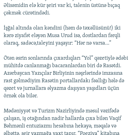
Əlisəmidin elə kür şeiri var ki, talenin üstünə bıçaq
çəkmək cürətindədi.
İşğal altında olan kəndini (həm də təxəllüsünü!) iki
kərə ziyafət eləyən Musa Urud isə, dostlardan fərqli
olaraq, sadəcə,taleyini yaşayır: “Hər nə varsa…”
Ötən əsrin sonlarında çıxardıqları “Yol” qəzetiylə ədəbi
mühitdə canlanmağı bacaranlardan biri də Rasətdi.
Azərbaycan Yazıçılar Birliyinin nəşrlərində imzasına
rast gəlmədiyim Rasətin portallardakı fəallığı hələ də
qəzet və jurnallara əlyazma daşıyan yaşıdları üçün
örnək ola bilər.
Mədəniyyət və Turizm Nazirliyində məsul vəzifədə
çalışan, iş otağından nadir hallarda çıxa bilən Vaqif
Bəhmənli entuziazmı hesabına hekayə, məqalə və
əlbəttə, şeir yazmağa vaxt tapır. “Poeziya” kitabına