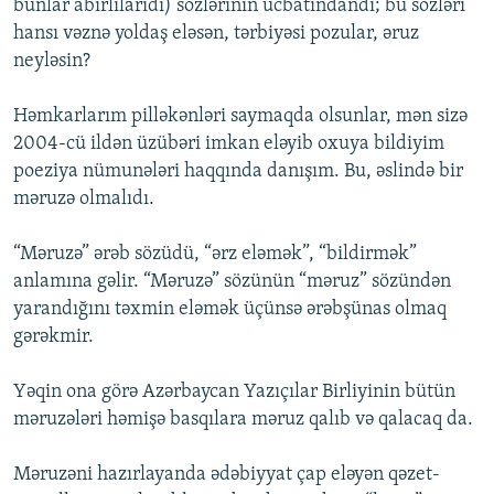
bunlar abırlılarıdı) sözlərinin ucbatındandı; bu sözləri
hansı vəznə yoldaş eləsən, tərbiyəsi pozular, əruz
neyləsin?
Həmkarlarım pilləkənləri saymaqda olsunlar, mən sizə
2004-cü ildən üzübəri imkan eləyib oxuya bildiyim
poeziya nümunələri haqqında danışım. Bu, əslində bir
məruzə olmalıdı.
“Məruzə” ərəb sözüdü, “ərz eləmək”, “bildirmək”
anlamına gəlir. “Məruzə” sözünün “məruz” sözündən
yarandığını təxmin eləmək üçünsə ərəbşünas olmaq
gərəkmir.
Yəqin ona görə Azərbaycan Yazıçılar Birliyinin bütün
məruzələri həmişə basqılara məruz qalıb və qalacaq da.
Məruzəni hazırlayanda ədəbiyyat çap eləyən qəzet-