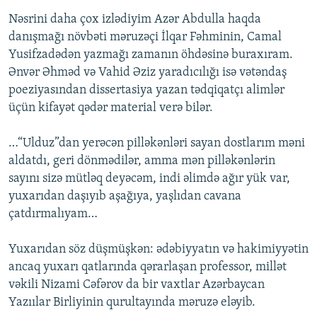
Nəsrini daha çox izlədiyim Azər Abdulla haqda
danışmağı növbəti məruzəçi İlqar Fəhminin, Camal
Yusifzadədən yazmağı zamanın öhdəsinə buraxıram.
Ənvər Əhməd və Vahid Əziz yaradıcılığı isə vətəndaş
poeziyasından dissertasiya yazan tədqiqatçı alimlər
üçün kifayət qədər material verə bilər.
…“Ulduz”dan yerəcən pilləkənləri sayan dostlarım məni
aldatdı, geri dönmədilər, amma mən pilləkənlərin
sayını sizə mütləq deyəcəm, indi əlimdə ağır yük var,
yuxarıdan daşıyıb aşağıya, yaşlıdan cavana
çatdırmalıyam…
Yuxarıdan söz düşmüşkən: ədəbiyyatın və hakimiyyətin
ancaq yuxarı qatlarında qərarlaşan professor, millət
vəkili Nizami Cəfərov da bir vaxtlar Azərbaycan
Yazıılar Birliyinin qurultayında məruzə eləyib.