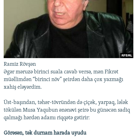
Ramiz Rövşən
Əgər məruzə birinci suala cavab versə, mən Fikrət
müəllimdən “birinci növ” şeirdən daha çox yazmağı
xahiş eləyərdim.
Üst-başından, təhər-tövründən də çiçək, yarpaq, lələk
tökülən Musa Yaqubun ənənəvi şeirə bu günəcən sadiq
qalmağı hərdən adamı riqqətə gətirir:
Görəsən, tək durnam harada uyudu