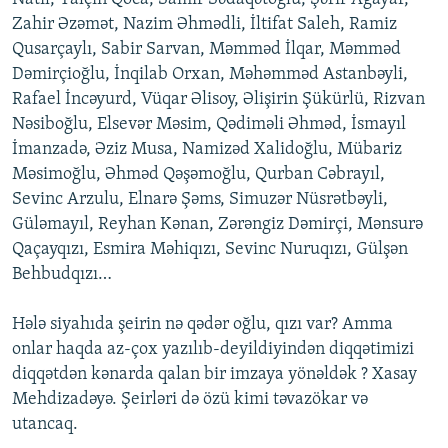
Zahir Əzəmət, Nazim Əhmədli, İltifat Saleh, Ramiz
Qusarçaylı, Sabir Sarvan, Məmməd İlqar, Məmməd
Dəmirçioğlu, İnqilab Orxan, Məhəmməd Astanbəyli,
Rafael İncəyurd, Vüqar Əlisoy, Əlişirin Şükürlü, Rizvan
Nəsiboğlu, Elsevər Məsim, Qədiməli Əhməd, İsmayıl
İmanzadə, Əziz Musa, Namizəd Xalidoğlu, Mübariz
Məsimoğlu, Əhməd Qəşəmoğlu, Qurban Cəbrayıl,
Sevinc Arzulu, Elnarə Şəms, Simuzər Nüsrətbəyli,
Güləmayıl, Reyhan Kənan, Zərəngiz Dəmirçi, Mənsurə
Qaçayqızı, Esmira Məhiqızı, Sevinc Nuruqızı, Gülşən
Behbudqızı…
Hələ siyahıda şeirin nə qədər oğlu, qızı var? Amma
onlar haqda az-çox yazılıb-deyildiyindən diqqətimizi
diqqətdən kənarda qalan bir imzaya yönəldək ? Xasay
Mehdizadəyə. Şeirləri də özü kimi təvazökar və
utancaq.