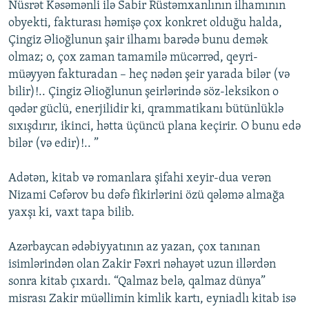
Nüsrət Kəsəmənli ilə Sabir Rüstəmxanlının ilhamının
obyekti, fakturası həmişə çox konkret olduğu halda,
Çingiz Əlioğlunun şair ilhamı barədə bunu demək
olmaz; o, çox zaman tamamilə mücərrəd, qeyri-
müəyyən fakturadan – heç nədən şeir yarada bilər (və
bilir)!.. Çingiz Əlioğlunun şeirlərində söz-leksikon o
qədər güclü, enerjilidir ki, qrammatikanı bütünlüklə
sıxışdırır, ikinci, hətta üçüncü plana keçirir. O bunu edə
bilər (və edir)!.. ”
Adətən, kitab və romanlara şifahi xeyir-dua verən
Nizami Cəfərov bu dəfə fikirlərini özü qələmə almağa
yaxşı ki, vaxt tapa bilib.
Azərbaycan ədəbiyyatının az yazan, çox tanınan
isimlərindən olan Zakir Fəxri nəhayət uzun illərdən
sonra kitab çıxardı. “Qalmaz belə, qalmaz dünya”
misrası Zakir müəllimin kimlik kartı, eyniadlı kitab isə