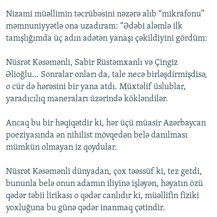
Nizami müəllimin təcrübəsini nəzərə alıb “mikrafonu”
məmnuniyyətlə ona uzadıram: “Ədəbi aləmlə ilk
tanışlığımda üç adın adətən yanaşı çəkildiyini gördüm:
Nüsrət Kəsəmənli, Sabir Rüstəmxanlı və Çingiz
Əlioğlu… Sonralar onları da, tale necə birləşdirmişdisə,
o cür də hərəsini bir yana atdı. Müxtəlif üslublar,
yaradıcılıq maneraları üzərində kökləndilər.
Ancaq bu bir həqiqətdir ki, hər üçü müasir Azərbaycan
poeziyasında ən nihilist mövqedən belə danılması
mümkün olmayan iz qoydular.
Nüsrət Kəsəmənli dünyadan, çox təəssüf ki, tez getdi,
bununla belə onun adamın iliyinə işləyən, həyatın özü
qədər təbii lirikası o qədər canlıdır ki, müəllifin fiziki
yoxluğuna bu günə qədər inanmaq çətindir.