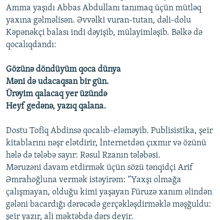
Amma yaşıdı Abbas Abdullanı tanımaq üçün mütləq
yaxına gəlməlisən. Əvvəlki vuran-tutan, dəli-dolu
Kəpənəkçi balası indi dəyişib, mülayimləşib. Bəlkə də
qocalıqdandı:
Gözünə döndüyüm qoca dünya
Məni də udacaqsan bir gün.
Ürəyim qalacaq yer üzündə
Heyf gedənə, yazıq qalana.
Dostu Tofiq Abdinsə qocalıb-eləməyib. Publisistika, şeir
kitablarını nəşr elətdirir, İnternetdən çıxmır və özünü
hələ də tələbə sayır: Rəsul Rzanın tələbəsi.
Məruzəni davam etdirmək üçün sözü tənqidçi Arif
Əmrahoğluna vermək istəyirəm: “Yaxşı olmağa
çalışmayan, olduğu kimi yaşayan Füruzə xanım əlindən
gələni bacardığı dərəcədə gerçəkləşdirməklə məşğuldu:
şeir yazır, ali məktəbdə dərs deyir.