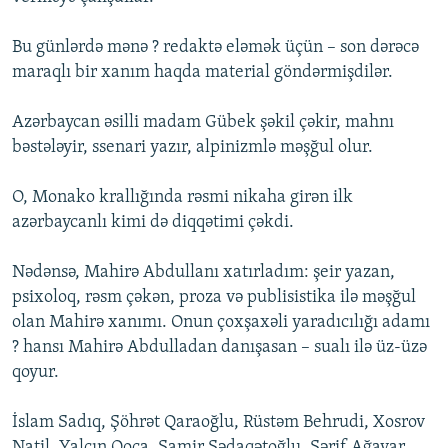
Bu günlərdə mənə ? redaktə eləmək üçün – son dərəcə
maraqlı bir xanım haqda material göndərmişdilər.
Azərbaycan əsilli madam Gübek şəkil çəkir, mahnı
bəstələyir, ssenari yazır, alpinizmlə məşğul olur.
O, Monako krallığında rəsmi nikaha girən ilk
azərbaycanlı kimi də diqqətimi çəkdi.
Nədənsə, Mahirə Abdullanı xatırladım: şeir yazan,
psixoloq, rəsm çəkən, proza və publisistika ilə məşğul
olan Mahirə xanımı. Onun çoxşaxəli yaradıcılığı adamı
? hansı Mahirə Abdulladan danışasan – sualı ilə üz-üzə
qoyur.
İslam Sadıq, Şöhrət Qaraoğlu, Rüstəm Behrudi, Xosrov
Natil, Yalçın Qoca, Samir Sədaqətoğlu, Şərif Ağayar,