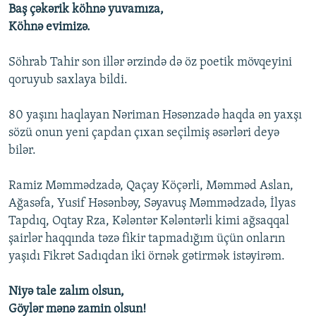
Baş çəkərik köhnə yuvamıza,
Köhnə evimizə.
Söhrab Tahir son illər ərzində də öz poetik mövqeyini
qoruyub saxlaya bildi.
80 yaşını haqlayan Nəriman Həsənzadə haqda ən yaxşı
sözü onun yeni çapdan çıxan seçilmiş əsərləri deyə
bilər.
Ramiz Məmmədzadə, Qaçay Köçərli, Məmməd Aslan,
Ağasəfa, Yusif Həsənbəy, Səyavuş Məmmədzadə, İlyas
Tapdıq, Oqtay Rza, Kələntər Kələntərli kimi ağsaqqal
şairlər haqqında təzə fikir tapmadığım üçün onların
yaşıdı Fikrət Sadıqdan iki örnək gətirmək istəyirəm.
Niyə tale zalım olsun,
Göylər mənə zamin olsun!