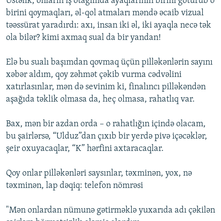
Üstəlik, onların iş otağımda ayaqlarının birini götürüb o
birini qoymaqları, əl-qol atmaları məndə əcaib vizual
təəssürat yaradırdı: axı, insan iki əl, iki ayaqla necə tək
ola bilər? kimi axmaq sual da bir yandan!
Elə bu sualı başımdan qovmaq üçün pilləkənlərin sayını
xəbər aldım, qoy zəhmət çəkib vurma cədvəlini
xatırlasınlar, mən də sevinim ki, finalıncı pilləkəndən
aşağıda təklik olmasa da, heç olmasa, rahatlıq var.
Bax, mən bir azdan orda – o rahatlığın içində olacam,
bu şairlərsə, “Ulduz”dan çıxıb bir yerdə pivə içəcəklər,
şeir oxuyacaqlar, “K” hərfini axtaracaqlar.
Qoy onlar pilləkənləri saysınlar, təxminən, yox, nə
təxminən, lap dəqiq: telefon nömrəsi
"Mən onlardan nümunə gətirməklə yuxarıda adı çəkilən