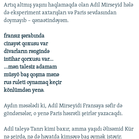
Artıq altmış yaşını haqlamaqda olan Adil Mirseyid hələ
də eksperiment axtarışları və Paris sevdasından
doymayıb – qənaətindəyəm.
fransız şərabında
cinayət qoxusu var
divarların rəngində
intihar qorxusu var…
…mən talesiz adamam
müsyö baş qoşma mənə
rus ruleti oynamaq keçir
könlümdən yenə.
Aydın məsələdi ki, Adil Mirseyidi Fransaya səfir də
göndərsələr, o yenə Paris həsrətli şeirlər yazacaqdı.
Adil taleyə Tanrı kimi baxır, amma yaşıdı Əlisəmid Kür
nə şeirdə, nə də həyatda kimsəyə baş əymək istəyir.