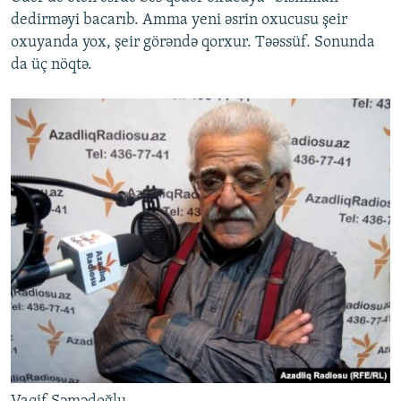
dedirməyi bacarıb. Amma yeni əsrin oxucusu şeir
oxuyanda yox, şeir görəndə qorxur. Təəssüf. Sonunda
da üç nöqtə.