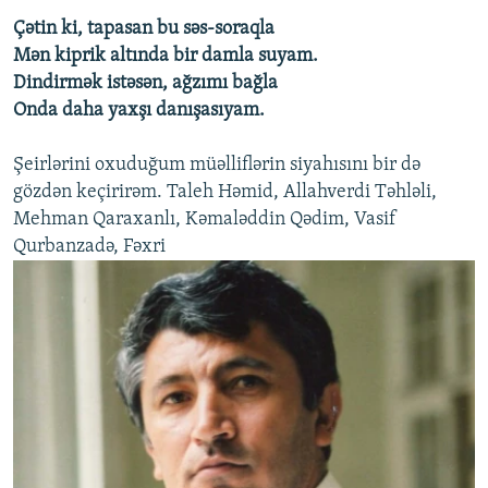
Çətin ki, tapasan bu səs-soraqla
Mən kiprik altında bir damla suyam.
Dindirmək istəsən, ağzımı bağla
Onda daha yaxşı danışasıyam.
Şeirlərini oxuduğum müəlliflərin siyahısını bir də
gözdən keçirirəm. Taleh Həmid, Allahverdi Təhləli,
Mehman Qaraxanlı, Kəmaləddin Qədim, Vasif
Qurbanzadə, Fəxri