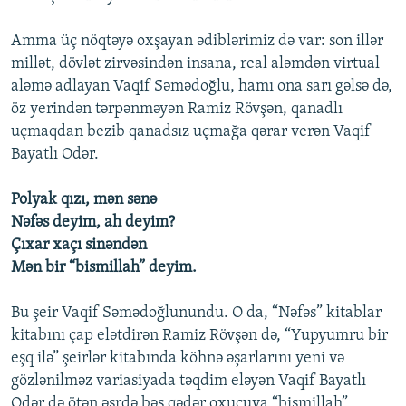
Amma üç nöqtəyə oxşayan ədiblərimiz də var: son illər
millət, dövlət zirvəsindən insana, real aləmdən virtual
aləmə adlayan Vaqif Səmədoğlu, hamı ona sarı gəlsə də,
öz yerindən tərpənməyən Ramiz Rövşən, qanadlı
uçmaqdan bezib qanadsız uçmağa qərar verən Vaqif
Bayatlı Odər.
Polyak qızı, mən sənə
Nəfəs deyim, ah deyim?
Çıxar xaçı sinəndən
Mən bir “bismillah” deyim.
Bu şeir Vaqif Səmədoğlunundu. O da, “Nəfəs” kitablar
kitabını çap elətdirən Ramiz Rövşən də, “Yupyumru bir
eşq ilə” şeirlər kitabında köhnə əşarlarını yeni və
gözlənilməz variasiyada təqdim eləyən Vaqif Bayatlı
Odər də ötən əsrdə bəs qədər oxucuya “bismillah”