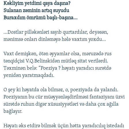
Kəkliyim yetdimi qaya daşına?
Sulanan zəminin artıq suyudu
Buraxdım ömrümü başlı-başına…
…Dostlar pilləkənləri sayıb qurtardılar, deyəsən,
mənimsə onları dinləməyə hələ vaxtım yoxdu…
Vaxt demişkən, ötən əyyamlar olsa, məruzədə rus
tənqidçisi V.Q.Belinskidən mütləq sitat verilərdi.
Təxminən belə: “Poeziya ? həyatı yaradıcı surətdə
yenidən yaratmaqdadı.
O şey ki həyatda ola bilməz, o, poeziyada da yalandı.
Poeziyanın bu cür müəyyənləşdirilməsi fantaziyanı üzvi
sürətdə ruhun digər xüsusiyyətləri və daha çox ağılla
bağlayır.
Həyatı əks etdirə bilmək üçün hətta yaradıcılıq istedadı