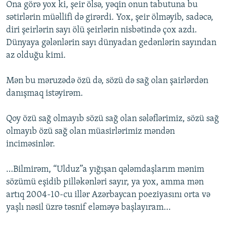
Ona görə yox ki, şeir ölsə, yəqin onun tabutuna bu
sətirlərin müəllifi də girərdi. Yox, şeir ölməyib, sadəcə,
diri şeirlərin sayı ölü şeirlərin nisbətində çox azdı.
Dünyaya gələnlərin sayı dünyadan gedənlərin sayından
az olduğu kimi.
Mən bu məruzədə özü də, sözü də sağ olan şairlərdən
danışmaq istəyirəm.
Qoy özü sağ olmayıb sözü sağ olan sələflərimiz, sözü sağ
olmayıb özü sağ olan müasirlərimiz məndən
inciməsinlər.
…Bilmirəm, “Ulduz”a yığışan qələmdaşlarım mənim
sözümü eşidib pilləkənləri sayır, ya yox, amma mən
artıq 2004-10-cu illər Azərbaycan poeziyasını orta və
yaşlı nəsil üzrə təsnif eləməyə başlayıram…