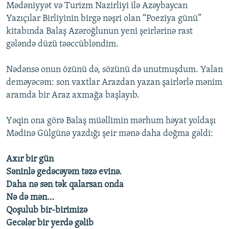
Mədəniyyət və Turizm Nazirliyi ilə Azəybaycan
Yazıçılar Birliyinin birgə nəşri olan “Poeziya günü”
kitabında Balaş Azəroğlunun yeni şeirlərinə rast
gələndə düzü təəccübləndim.
Nədənsə onun özünü də, sözünü də unutmuşdum. Yalan
deməyəcəm: son vaxtlar Arazdan yazan şairlərlə mənim
aramda bir Araz axmağa başlayıb.
Yəqin ona görə Balaş müəllimin mərhum həyat yoldaşı
Mədinə Gülgünə yazdığı şeir mənə daha doğma gəldi:
Axır bir gün
Səninlə gedəcəyəm təzə evinə.
Daha nə sən tək qalarsan onda
Nə də mən…
Qoşulub bir-birimizə
Gecələr bir yerdə gəlib