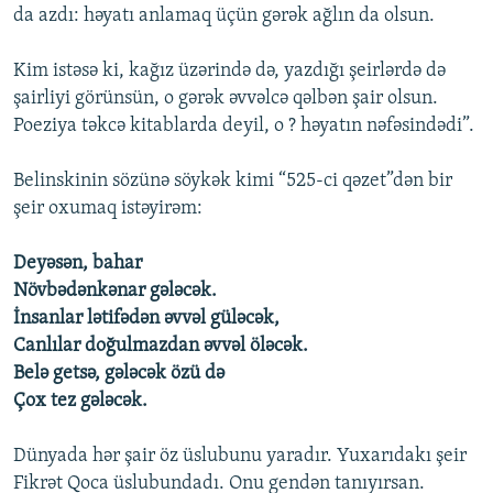
da azdı: həyatı anlamaq üçün gərək ağlın da olsun.
Kim istəsə ki, kağız üzərində də, yazdığı şeirlərdə də
şairliyi görünsün, o gərək əvvəlcə qəlbən şair olsun.
Poeziya təkcə kitablarda deyil, o ? həyatın nəfəsindədi”.
Belinskinin sözünə söykək kimi “525-ci qəzet”dən bir
şeir oxumaq istəyirəm:
Deyəsən, bahar
Növbədənkənar gələcək.
İnsanlar lətifədən əvvəl güləcək,
Canlılar doğulmazdan əvvəl öləcək.
Belə getsə, gələcək özü də
Çox tez gələcək.
Dünyada hər şair öz üslubunu yaradır. Yuxarıdakı şeir
Fikrət Qoca üslubundadı. Onu gendən tanıyırsan.