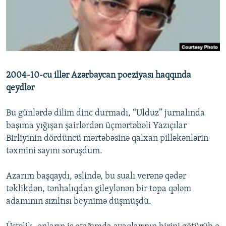
İNFOQRAFIKA
AZƏRBAYCAN ƏDƏBIYYATI KITABXANASI
MISSIYAMIZ
BIZI IZLƏ
KARIKATURA
İSLAM VƏ DEMOKRATIYA
PEŞƏ ETIKASI VƏ JURNALISTIKA STANDARTLARIMIZ
İZ - MƏDƏNIYYƏT PROQRAMI
MATERIALLARIMIZDAN ISTIFADƏ
AZADLIQRADIOSU MOBIL TELEFONUNUZDA
RFE/RL-in bütün saytları
2004-10-cu illər Azərbaycan poeziyası haqqında
BIZIMLƏ ƏLAQƏ
qeydlər
XƏBƏR BÜLLETENLƏRIMIZ
Bu günlərdə dilim dinc durmadı, “Ulduz” jurnalında
başıma yığışan şairlərdən üçmərtəbəli Yazıçılar
Birliyinin dördüncü mərtəbəsinə qalxan pilləkənlərin
təxmini sayını soruşdum.
Azarım başqaydı, əslində, bu sualı verənə qədər
təklikdən, tənhalıqdan gileylənən bir topa qələm
adamının sızıltısı beynimə düşmüşdü.