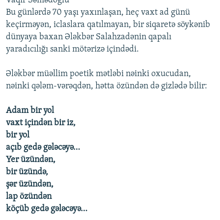
Vaqif Səmədoğlu
Bu günlərdə 70 yaşı yaxınlaşan, heç vaxt ad günü
keçirməyən, iclaslara qatılmayan, bir siqaretə söykənib
dünyaya baxan Ələkbər Salahzadənin qapalı
yaradıcılığı sanki mötərizə içindədi.
Ələkbər müəllim poetik mətləbi nəinki oxucudan,
nəinki qələm-vərəqdən, hətta özündən də gizlədə bilir:
Adam bir yol
vaxt içindən bir iz,
bir yol
açıb gedə gələcəyə…
Yer üzündən,
bir üzündə,
şər üzündən,
lap özündən
köçüb gedə gələcəyə…