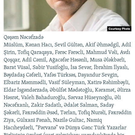
Qəşəm Nəcəfzadə
Müslüm, Kənan Hacı, Sevil Gültən, Akif Əhmədgil, Adil
Şirin, Tofiq Qaraqaya, Fərəc Fərəcli, Mahmud Vəli, Avdı
Qoşqar, Adil Cəmil, Ağacəfər Həsənli, Musa Ələkbərli,
Barat Vüsal, Sabir Yusifoğlu, İsa Sevər, İbrahim İlyaslı,
Bəydadaş Cəfərli, Yafəs Türksəs, Dayandur Sevgin,
Elbariz Məmmədli, Vasif Süleyman, Xatirə Rəhimbəyli,
Eldar İsgəndərzadə, Əbülfət Mədətoğlu, Kəramət, Əlirza
Həsrət, Valeh Bahaduroğlu, Sərvaz Hüseynoğlu, Əli
Nəcəfxanlı, Zakir Sadatlı, Ədalət Salman, Saday
Şəkərli, Fəxrəddin Əsəd, Tərlan, Tofiq Nurəli, Fəxrəddin
Ziya, Gülxani Pənah, Nazilə Gultac, Namiq
Hacıheydərli, “Pərvanə” və Dünya Gənc Türk Yazarlar