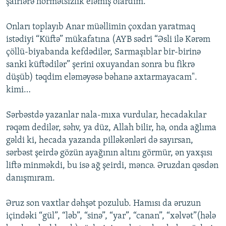
şairlərə hörmətsizlik eləmiş olardım.
Onları toplayıb Anar müəllimin çoxdan yaratmaq
istədiyi “Küftə” mükafatına (AYB sədri “Əsli ilə Kərəm
çöllü-biyabanda kefdədilər, Sarmaşıblar bir-birinə
sanki küftədilər” şerini oxuyandan sonra bu fikrə
düşüb) təqdim eləməyəsə bəhanə axtarmayacam".
kimi…
Sərbəstdə yazanlar nala-mıxa vurdular, hecadakılar
rəqəm dedilər, səhv, ya düz, Allah bilir, hə, onda ağlıma
gəldi ki, hecada yazanda pilləkənləri də sayırsan,
sərbəst şeirdə gözün ayağının altını görmür, ən yaxşısı
liftə minməkdi, bu isə ağ şeirdi, məncə. Əruzdan qəsdən
danışmıram.
Əruz son vaxtlar dəhşət pozulub. Hamısı da əruzun
içindəki “gül”, “ləb”, “sinə”, “yar”, “canan”, “xəlvət”(hələ