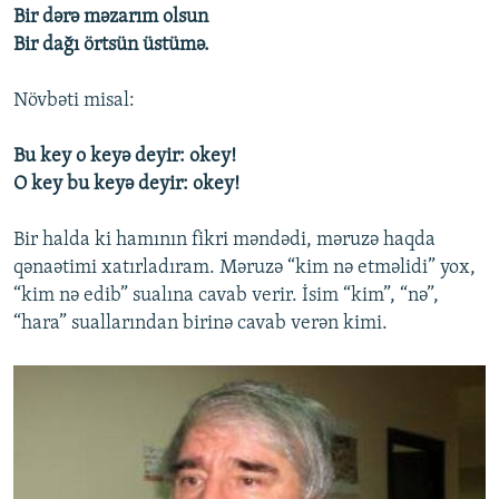
Bir dərə məzarım olsun
Bir dağı örtsün üstümə.
Növbəti misal:
Bu key o keyə deyir: okey!
O key bu keyə deyir: okey!
Bir halda ki hamının fikri məndədi, məruzə haqda
qənaətimi xatırladıram. Məruzə “kim nə etməlidi” yox,
“kim nə edib” sualına cavab verir. İsim “kim”, “nə”,
“hara” suallarından birinə cavab verən kimi.