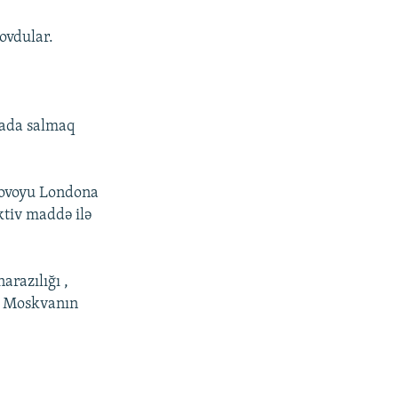
qovdular.
 yada salmaq
uqovoyu Londona
ktiv maddə ilə
arazılığı ,
n Moskvanın