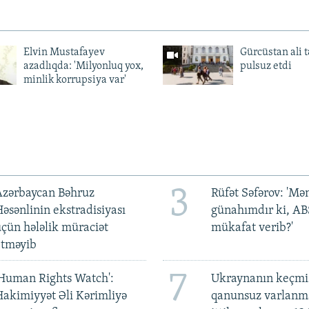
Elvin Mustafayev
Gürcüstan ali t
azadlıqda: 'Milyonluq yox,
pulsuz etdi
minlik korrupsiya var'
3
Azərbaycan Bəhruz
Rüfət Səfərov: 'M
əsənlinin ekstradisiyası
günahımdır ki, A
çün hələlik müraciət
mükafat verib?'
etməyib
7
Human Rights Watch':
Ukraynanın keçmiş
akimiyyət Əli Kərimliyə
qanunsuz varlan