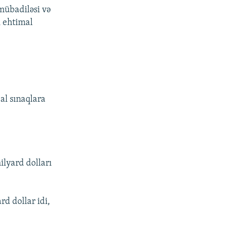
 mübadiləsi və
i ehtimal
bal sınaqlara
ilyard dolları
rd dollar idi,