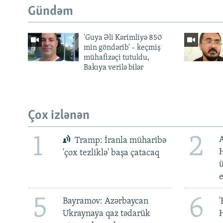
Gündəm
'Guya Əli Kərimliyə 850
min göndərib' – keçmiş
mühafizəçi tutuldu,
Bakıya verilə bilər
Çox izlənən
1
2
Tramp: İranla müharibə
H
'çox tezliklə' başa çatacaq
ü
5
6
Bayramov: Azərbaycan
'
Ukraynaya qaz tədarük
H