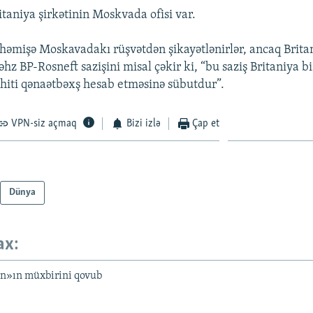
taniya şirkətinin Moskvada ofisi var.
həmişə Moskavadakı rüşvətdən şikayətlənirlər, ancaq Brita
əhz BP-Rosneft sazişini misal çəkir ki, “bu saziş Britaniya b
iti qənaətbəxş hesab etməsinə sübutdur”.
VPN-siz açmaq
Bizi izlə
Çap et
Dünya
ax:
n»ın müxbirini qovub