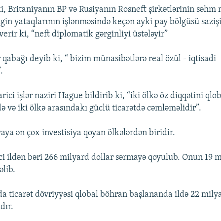
ki, Britaniyanın BP və Rusiyanın Rosneft şirkətlərinin səhm
gin yataqlarının işlənməsində keçən ayki pay bölgüsü saziş
rir ki, “neft diplomatik gərginliyi üstələyir”
 qabağı deyib ki, “ bizim münasibətlərə real özül - iqtisadi
.
rici işlər naziri Hague bildirib ki, “iki ölkə öz diqqətini qlo
 və iki ölkə arasındakı güclü ticarətdə cəmləməlidir”.
aya ən çox investisiya qoyan ölkələrdən biridir.
ci ildən bəri 266 milyard dollar sərmayə qoyulub. Onun 19 m
əlib.
da ticarət dövriyyəsi qlobal böhran başlananda ildə 22 milya
dır.