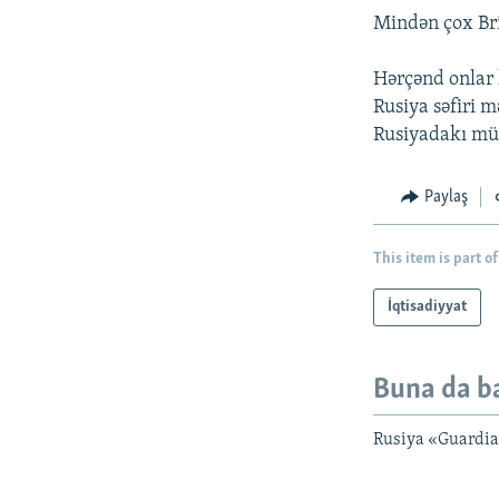
Mindən çox Bri
Hərçənd onlar 
Rusiya səfiri m
Rusiyadakı müh
Paylaş
This item is part of
İqtisadiyyat
Buna da b
Rusiya «Guardia