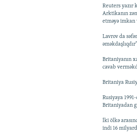
Reuters yazır 
Arktikanın zən
etməyə imkan ve
Lavrov da səfər
əməkdaşlıqdır”
Britaniyanın xa
cavab verməkdə
Britaniya Rusiy
Rusiyaya 1991-
Britaniyadan g
İki ölkə arasın
indi 16 milyard