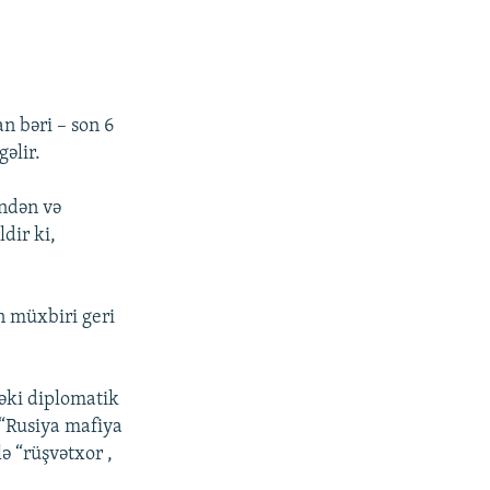
n bəri – son 6
gəlir.
əndən və
dir ki,
n müxbiri geri
əki diplomatik
 “Rusiya mafiya
lə “rüşvətxor ,