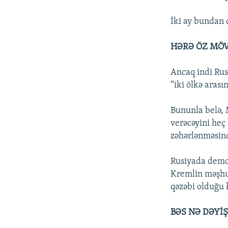
İki ay bundan q
HƏRƏ ÖZ MÖV
Ancaq indi Rusi
“iki ölkə arası
Bununla belə, 
verəcəyini heç
zəhərlənməsin
Rusiyada demok
Kremlin məşhu
qəzəbi olduğu k
BƏS NƏ DƏYİŞ