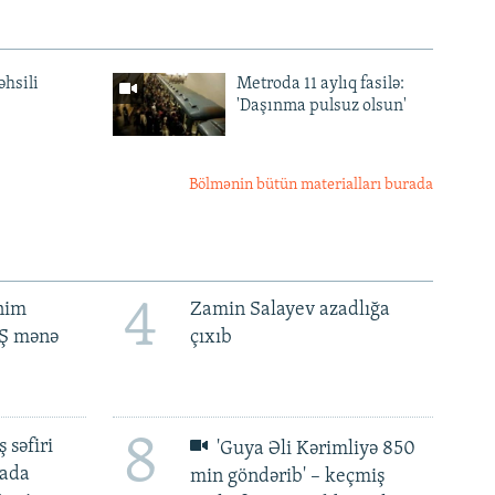
əhsili
Metroda 11 aylıq fasilə:
'Daşınma pulsuz olsun'
Bölmənin bütün materialları burada
4
ənim
Zamin Salayev azadlığa
BŞ mənə
çıxıb
8
 səfiri
'Guya Əli Kərimliyə 850
mada
min göndərib' – keçmiş