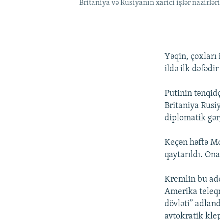
Britaniya və Rusiyanın xarici işlər nazirlə
Yəqin, çoxları
ildə ilk dəfədi
Putinin tənqid
Britaniya Rusiy
diplomatik gər
Keçən həftə Mo
qaytarıldı. Ona
Kremlin bu ad
Amerika teleqr
dövləti” adland
avtokratik klep