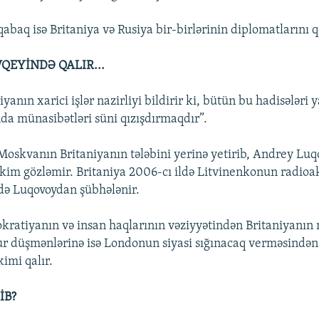
abaq isə Britaniya və Rusiya bir-birlərinin diplomatlarını 
QEYİNDƏ QALIR...
yanın xarici işlər nazirliyi bildirir ki, bütün bu hadisələri
nda münasibətləri süni qızışdırmaqdır”.
Moskvanın Britaniyanın tələbini yerinə yetirib, Andrey L
 kim gözləmir. Britaniya 2006-cı ildə Litvinenkonun radioa
də Luqovoydan şübhələnir.
ratiyanın və insan haqlarının vəziyyətindən Britaniyanın n
r düşmənlərinə isə Londonun siyasi sığınacaq verməsində
imi qalır.
İB?