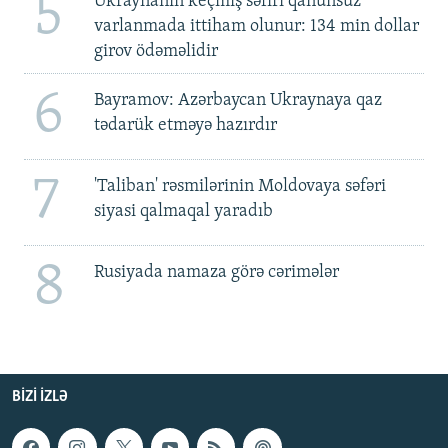
5
Ukraynanın keçmiş səfiri qanunsuz
varlanmada ittiham olunur: 134 min dollar
girov ödəməlidir
6
Bayramov: Azərbaycan Ukraynaya qaz
tədarük etməyə hazırdır
7
'Taliban' rəsmilərinin Moldovaya səfəri
siyasi qalmaqal yaradıb
8
Rusiyada namaza görə cərimələr
BIZI IZLƏ