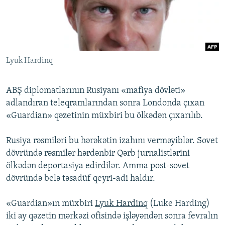
İNFOQRAFIKA
AZƏRBAYCAN ƏDƏBIYYATI KITABXANASI
MISSIYAMIZ
BIZI IZLƏ
KARIKATURA
İSLAM VƏ DEMOKRATIYA
PEŞƏ ETIKASI VƏ JURNALISTIKA STANDARTLARIMIZ
İZ - MƏDƏNIYYƏT PROQRAMI
MATERIALLARIMIZDAN ISTIFADƏ
Lyuk Hardinq
AZADLIQRADIOSU MOBIL TELEFONUNUZDA
RFE/RL-in bütün saytları
BIZIMLƏ ƏLAQƏ
ABŞ diplomatlarının Rusiyanı «mafiya dövləti»
XƏBƏR BÜLLETENLƏRIMIZ
adlandıran teleqramlarından sonra Londonda çıxan
«Guardian» qəzetinin müxbiri bu ölkədən çıxarılıb.
Rusiya rəsmiləri bu hərəkətin izahını verməyiblər. Sovet
dövründə rəsmilər hərdənbir Qərb jurnalistlərini
ölkədən deportasiya edirdilər. Amma post-sovet
dövründə belə təsadüf qeyri-adi haldır.
«Guardian»ın müxbiri
Lyuk Hardinq
(Luke Harding)
iki ay qəzetin mərkəzi ofisində işləyəndən sonra fevralın