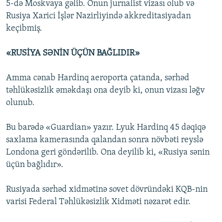
5-də Moskvaya gəlib. Onun jurnalist vizası olub və
Rusiya Xarici İşlər Nazirliyində akkreditasiyadan
keçibmiş.
«RUSİYA SƏNİN ÜÇÜN BAĞLIDIR»
Amma cənab Hardinq aeroporta çatanda, sərhəd
təhlükəsizlik əməkdaşı ona deyib ki, onun vizası ləğv
olunub.
Bu barədə «Guardian» yazır. Lyuk Hardinq 45 dəqiqə
saxlama kamerasında qalandan sonra növbəti reyslə
Londona geri göndərilib. Ona deyilib ki, «Rusiya sənin
üçün bağlıdır».
Rusiyada sərhəd xidmətinə sovet dövründəki KQB-nin
varisi Federal Təhlükəsizlik Xidməti nəzarət edir.