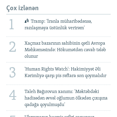
Çox izlənən
1
Tramp: 'İranla müharibədənsə,
razılaşmaya üstünlük verirəm'
2
Xaçmaz bazarının sahibinin qətli Avropa
Məhkəməsində: Hökumətdən cavab tələb
olunur
3
'Human Rights Watch': Hakimiyyət Əli
Kərimliyə qarşı pis rəftara son qoymalıdır
4
Taleh Bağırovun xanımı: 'Məktəbdəki
hadisədən əvvəl oğlumun ölkədən çıxışına
qadağa qoyulmuşdu'