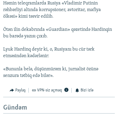
Həmin teleqramlarda Rusiya «Vladimir Putinin
rəhbərliyi altında korrupsioner, avtoritar, mafiya
ölkəsi» kimi təsvir edilib.
Ötən ilin dekabrında «Guardian» qəzetində Hardinqin
bu barədə yazısı çıxıb.
Lyuk Hardinq deyir ki, o, Rusiyanı bu cür tərk
etməsindən kədərlənir:
«Bununla belə, düşünmürəm ki, jurnalist özünə
senzura tətbiq edə bilər».
Paylaş
VPN-siz açmaq
Bizi izlə
Gündəm