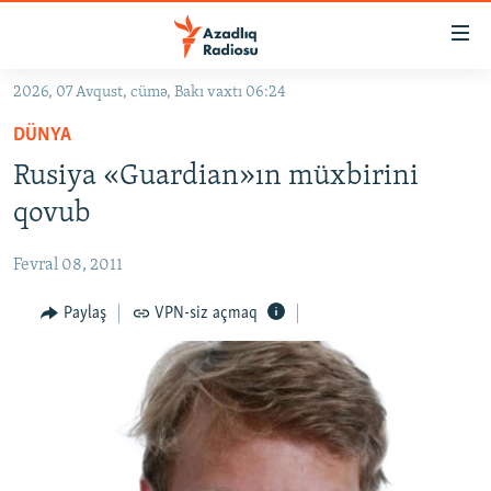
Keçid
linkləri
Əsas
2026, 07 Avqust, cümə, Bakı vaxtı 06:24
məzmuna
GÜNDƏM
DÜNYA
qayıt
#İZAHLA
Əsas
Rusiya «Guardian»ın müxbirini
KORRUPSIOMETR
naviqasiyaya
qovub
qayıt
#ƏSLINDƏ
Axtarışa
Fevral 08, 2011
FƏRQƏ BAX
keç
QANUNI DOĞRU
Paylaş
VPN-siz açmaq
ARAŞDIRMA
MULTIMEDIA
RADIO ARXIV
VIDEO
HAQQIMIZDA
FOTOQALEREYA
OXU ZALI