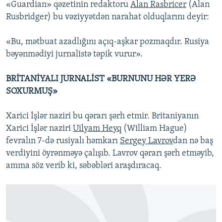
«Guardian» qəzetinin redaktoru
Alan Rasbricer
(Alan
Rusbridger) bu vəziyyətdən narahat olduqlarını deyir:
«Bu, mətbuat azadlığını açıq-aşkar pozmaqdır. Rusiya
bəyənmədiyi jurnalistə təpik vurur».
BRİTANİYALI JURNALİST «BURNUNU HƏR YERƏ
SOXURMUŞ»
Xarici İşlər naziri bu qərarı şərh etmir. Britaniyanın
Xarici İşlər naziri
Uilyam Heyq
(William Hague)
fevralın 7-də rusiyalı həmkarı
Sergey Lavrov
dan nə baş
verdiyini öyrənməyə çalışıb. Lavrov qərarı şərh etməyib,
amma söz verib ki, səbəbləri araşdıracaq.