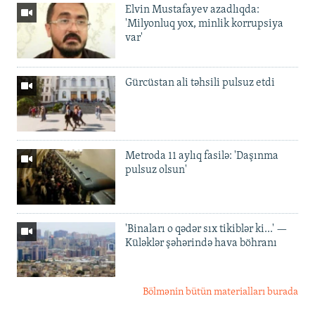
Elvin Mustafayev azadlıqda:
'Milyonluq yox, minlik korrupsiya
var'
Gürcüstan ali təhsili pulsuz etdi
Metroda 11 aylıq fasilə: 'Daşınma
pulsuz olsun'
'Binaları o qədər sıx tikiblər ki...' —
Küləklər şəhərində hava böhranı
Bölmənin bütün materialları burada