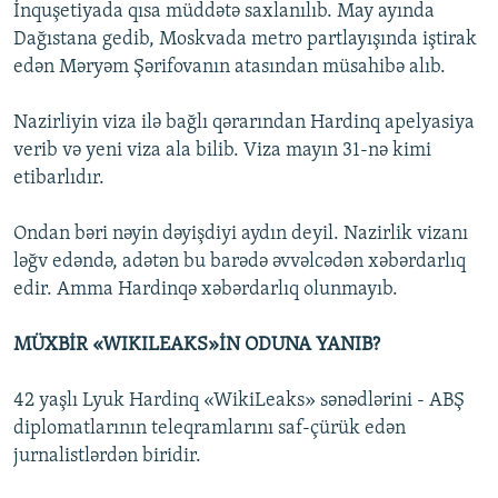
İnquşetiyada qısa müddətə saxlanılıb. May ayında
Dağıstana gedib, Moskvada metro partlayışında iştirak
edən Məryəm Şərifovanın atasından müsahibə alıb.
Nazirliyin viza ilə bağlı qərarından Hardinq apelyasiya
verib və yeni viza ala bilib. Viza mayın 31-nə kimi
etibarlıdır.
Ondan bəri nəyin dəyişdiyi aydın deyil. Nazirlik vizanı
ləğv edəndə, adətən bu barədə əvvəlcədən xəbərdarlıq
edir. Amma Hardinqə xəbərdarlıq olunmayıb.
MÜXBİR «WIKILEAKS»İN ODUNA YANIB?
42 yaşlı Lyuk Hardinq «WikiLeaks» sənədlərini - ABŞ
diplomatlarının teleqramlarını saf-çürük edən
jurnalistlərdən biridir.