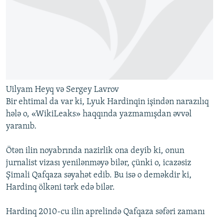
Uilyam Heyq və Sergey Lavrov
Bir ehtimal da var ki, Lyuk Hardinqin işindən narazılıq
hələ o, «WikiLeaks» haqqında yazmamışdan əvvəl
yaranıb.
Ötən ilin noyabrında nazirlik ona deyib ki, onun
jurnalist vizası yenilənməyə bilər, çünki o, icazəsiz
Şimali Qafqaza səyahət edib. Bu isə o deməkdir ki,
Hardinq ölkəni tərk edə bilər.
Hardinq 2010-cu ilin aprelində Qafqaza səfəri zamanı