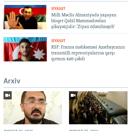
SIYASƏT
Milli Məclis Almaniyada yaşayan
bloqer Qabil Məmmədovdan
şikayətçidir: 'Ziyan ödənilməyib'
SIYASƏT
RSF: Fransa məhkəməsi Azərbaycanın
transmilli repressiyalarına qarşı
qırmızı xətt çəkdi
Arxiv