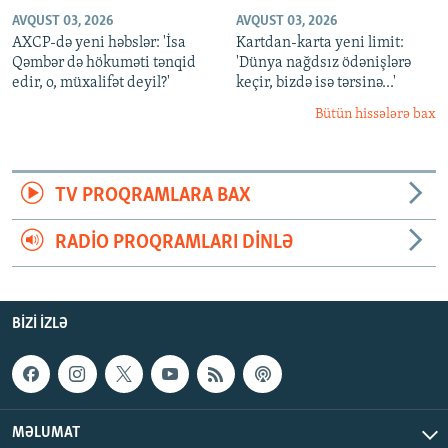
AVQUST 03, 2026
AVQUST 03, 2026
AXCP-də yeni həbslər: 'İsa
Kartdan-karta yeni limit:
Qəmbər də hökuməti tənqid
'Dünya nağdsız ödənişlərə
edir, o, müxalifət deyil?'
keçir, bizdə isə tərsinə...'
Bütün hissələrə bax
TV PROQRAMLARA BAX
RADIO PROQRAMLARI DINLƏ
BIZI IZLƏ
MƏLUMAT