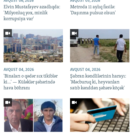
AVQUST 06, 2026
AVQUST 05, 2026
Elvin Mustafayev azadlıqda:
Metroda 11 aylıq fasilə:
'Milyonluq yox, minlik
'Daşınma pulsuz olsun'
korrupsiya var'
AVQUST 04, 2026
AVQUST 04, 2026
'Binaları o qədər sıx tikiblər
Şabran kəndlilərinin harayı:
ki...' — Küləklər şəhərində
'Məcburuq ki, heyvanları
hava böhranı
satıb kənddən şəhərə köçək'