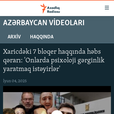
Keçid
linkləri
Əsas
AZƏRBAYCAN VIDEOLARI
məzmuna
GÜNDƏM
qayıt
#İZAHLA
ARXIV
HAQQINDA
Əsas
KORRUPSIOMETR
naviqasiyaya
Xaricdəki 7 bloqer haqqında həbs
qayıt
#ƏSLINDƏ
Axtarışa
qərarı: 'Onlarda psixoloji gərginlik
FƏRQƏ BAX
keç
yaratmaq istəyirlər'
QANUNI DOĞRU
İyun 04, 2025
ARAŞDIRMA
MULTIMEDIA
RADIO ARXIV
VIDEO
HAQQIMIZDA
FOTOQALEREYA
OXU ZALI