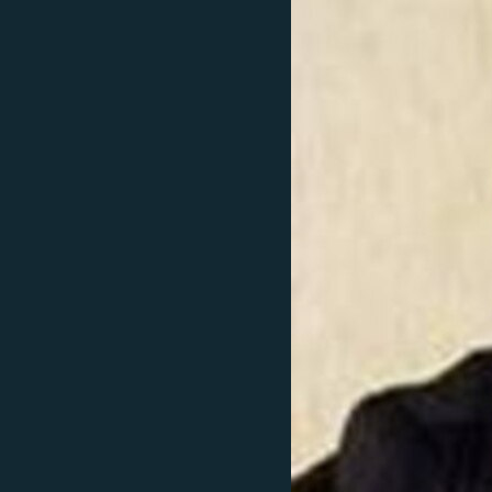
İNFOQRAFIKA
AZƏRBAYCAN ƏDƏBIYYATI KITABXANASI
MISSIYAMIZ
KARIKATURA
İSLAM VƏ DEMOKRATIYA
PEŞƏ ETIKASI VƏ JURNALISTIKA
STANDARTLARIMIZ
İZ - MƏDƏNIYYƏT PROQRAMI
MATERIALLARIMIZDAN ISTIFADƏ
AZADLIQRADIOSU MOBIL TELEFONUNUZDA
BIZIMLƏ ƏLAQƏ
XƏBƏR BÜLLETENLƏRIMIZ