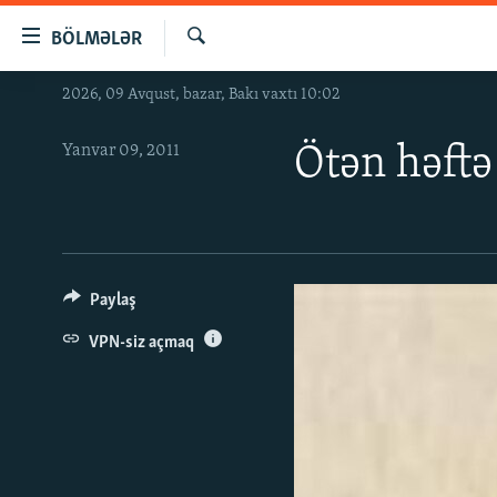
Keçid
BÖLMƏLƏR
linkləri
Axtar
Əsas
2026, 09 Avqust, bazar, Bakı vaxtı 10:02
GÜNDƏM
məzmuna
#İZAHLA
qayıt
Yanvar 09, 2011
Ötən həftə
Əsas
KORRUPSIOMETR
naviqasiyaya
#ƏSLINDƏ
qayıt
Axtarışa
FƏRQƏ BAX
keç
QANUNI DOĞRU
Paylaş
ARAŞDIRMA
VPN-siz açmaq
MULTIMEDIA
RADIO ARXIV
VIDEO
HAQQIMIZDA
FOTOQALEREYA
OXU ZALI