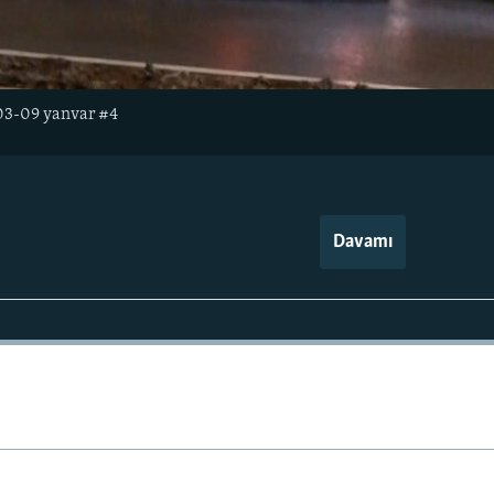
 03-09 yanvar #4
Davamı