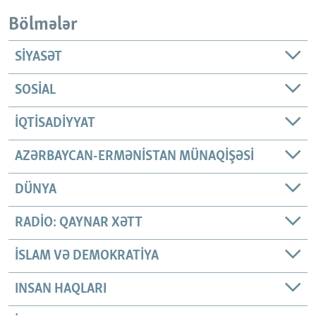
Bölmələr
SIYASƏT
SOSIAL
İQTISADIYYAT
AZƏRBAYCAN-ERMƏNISTAN MÜNAQIŞƏSI
DÜNYA
RADIO: QAYNAR XƏTT
İSLAM VƏ DEMOKRATIYA
INSAN HAQLARI