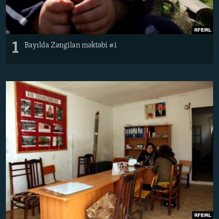
1
Bayılda Zəngilan məktəbi #1