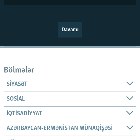
Davamı
Bölmələr
SIYASƏT
SOSIAL
İQTISADIYYAT
AZƏRBAYCAN-ERMƏNISTAN MÜNAQIŞƏSI