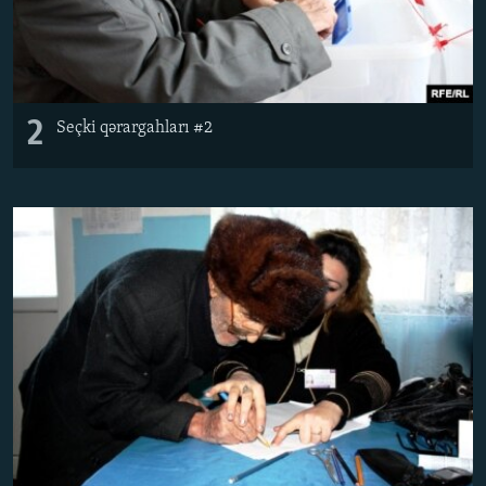
2
Seçki qərargahları #2