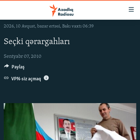
Keçid
linkləri
Əsas
2026, 10 Avqust, bazar ertəsi, Bakı vaxtı 06:39
məzmuna
GÜNDƏM
qayıt
Seçki qərargahları
#İZAHLA
Əsas
KORRUPSIOMETR
naviqasiyaya
Sentyabr 07, 2010
qayıt
#ƏSLINDƏ
Paylaş
Axtarışa
FƏRQƏ BAX
VPN-siz açmaq
keç
QANUNI DOĞRU
ARAŞDIRMA
MULTIMEDIA
RADIO ARXIV
VIDEO
HAQQIMIZDA
FOTOQALEREYA
OXU ZALI