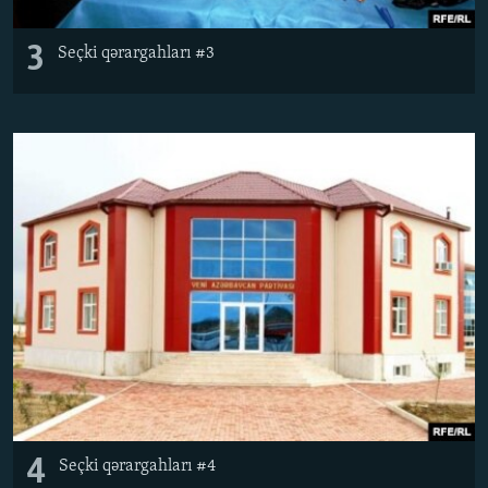
3
Seçki qərargahları #3
4
Seçki qərargahları #4