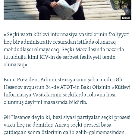
İNFOQRAFIKA
AZƏRBAYCAN ƏDƏBIYYATI KITABXANASI
MISSIYAMIZ
BIZI IZLƏ
KARIKATURA
İSLAM VƏ DEMOKRATIYA
PEŞƏ ETIKASI VƏ JURNALISTIKA STANDARTLARIMIZ
İZ - MƏDƏNIYYƏT PROQRAMI
MATERIALLARIMIZDAN ISTIFADƏ
«Seçki vaxtı kütləvi informasiya vasitələrinin fəaliyyəti
AZADLIQRADIOSU MOBIL TELEFONUNUZDA
RFE/RL-in bütün saytları
heç bir administrativ resursdan istifadə olunaraq
BIZIMLƏ ƏLAQƏ
məhdudlaşdırılmayacaq. Seçki Məcəlləsində nəzərdə
tutulduğu kimi KİV-in də sərbəst fəaliyyəti təmin
XƏBƏR BÜLLETENLƏRIMIZ
olunacaq».
Bunu Prezident Administrasiyasının şöbə müdiri Əli
Həsənov avqustun 24-də ATƏT-in Bakı Ofisinin «Kütləvi
İnformasiya Vasitələrinin seçkilərdə rolu»na həsr
olunmuş dəyirmi masasında bildirib.
Əli Həsənov deyib ki, bəzi siyasi partiyalar seçki prosesi
vaxtı heç nə demirlər. Ancaq seçki prosesi başa
çatdıqdan sonra özlərinin qalib gəlib-gəlməməsindən,