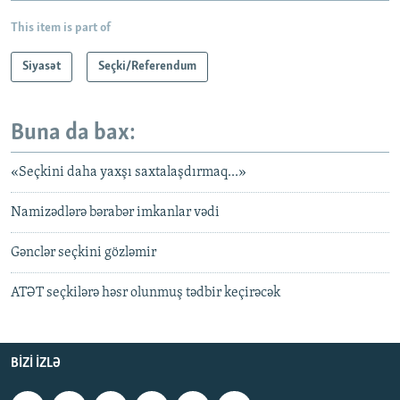
This item is part of
Siyasət
Seçki/Referendum
Buna da bax:
«Seçkini daha yaxşı saxtalaşdırmaq...»
Namizədlərə bərabər imkanlar vədi
Gənclər seçkini gözləmir
ATƏT seçkilərə həsr olunmuş tədbir keçirəcək
BIZI IZLƏ