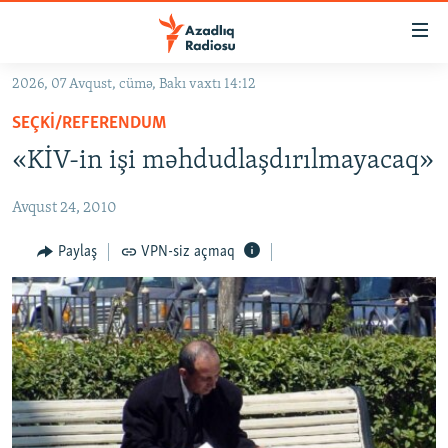
Keçid
linkləri
Əsas
2026, 07 Avqust, cümə, Bakı vaxtı 14:12
məzmuna
GÜNDƏM
SEÇKI/REFERENDUM
qayıt
#İZAHLA
Əsas
«KİV-in işi məhdudlaşdırılmayacaq»
KORRUPSIOMETR
naviqasiyaya
qayıt
Avqust 24, 2010
#ƏSLINDƏ
Axtarışa
FƏRQƏ BAX
Paylaş
VPN-siz açmaq
keç
QANUNI DOĞRU
ARAŞDIRMA
MULTIMEDIA
RADIO ARXIV
VIDEO
HAQQIMIZDA
FOTOQALEREYA
OXU ZALI