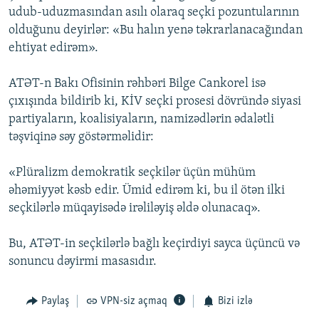
udub-uduzmasından asılı olaraq seçki pozuntularının
olduğunu deyirlər: «Bu halın yenə təkrarlanacağından
ehtiyat edirəm».
ATƏT-n Bakı Ofisinin rəhbəri Bilge Cankorel isə
çıxışında bildirib ki, KİV seçki prosesi dövründə siyasi
partiyaların, koalisiyaların, namizədlərin ədalətli
təşviqinə səy göstərməlidir:
«Plüralizm demokratik seçkilər üçün mühüm
əhəmiyyət kəsb edir. Ümid edirəm ki, bu il ötən ilki
seçkilərlə müqayisədə irəliləyiş əldə olunacaq».
Bu, ATƏT-in seçkilərlə bağlı keçirdiyi sayca üçüncü və
sonuncu dəyirmi masasıdır.
Paylaş
VPN-siz açmaq
Bizi izlə