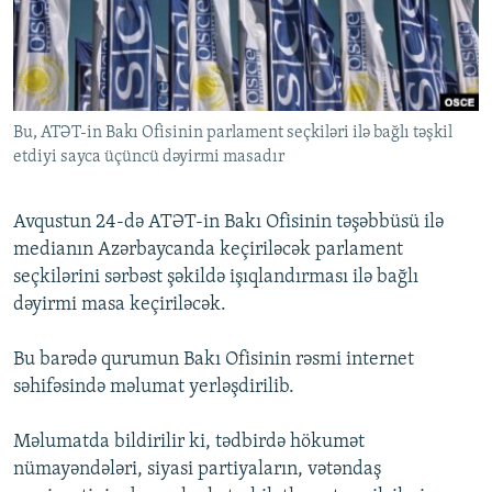
İNFOQRAFIKA
AZƏRBAYCAN ƏDƏBIYYATI KITABXANASI
MISSIYAMIZ
BIZI IZLƏ
KARIKATURA
İSLAM VƏ DEMOKRATIYA
PEŞƏ ETIKASI VƏ JURNALISTIKA STANDARTLARIMIZ
İZ - MƏDƏNIYYƏT PROQRAMI
MATERIALLARIMIZDAN ISTIFADƏ
Bu, ATƏT-in Bakı Ofisinin parlament seçkiləri ilə bağlı təşkil
AZADLIQRADIOSU MOBIL TELEFONUNUZDA
RFE/RL-in bütün saytları
etdiyi sayca üçüncü dəyirmi masadır
BIZIMLƏ ƏLAQƏ
XƏBƏR BÜLLETENLƏRIMIZ
Avqustun 24-də ATƏT-in Bakı Ofisinin təşəbbüsü ilə
medianın Azərbaycanda keçiriləcək parlament
seçkilərini sərbəst şəkildə işıqlandırması ilə bağlı
dəyirmi masa keçiriləcək.
Bu barədə qurumun Bakı Ofisinin rəsmi internet
səhifəsində məlumat yerləşdirilib.
Məlumatda bildirilir ki, tədbirdə hökumət
nümayəndələri, siyasi partiyaların, vətəndaş