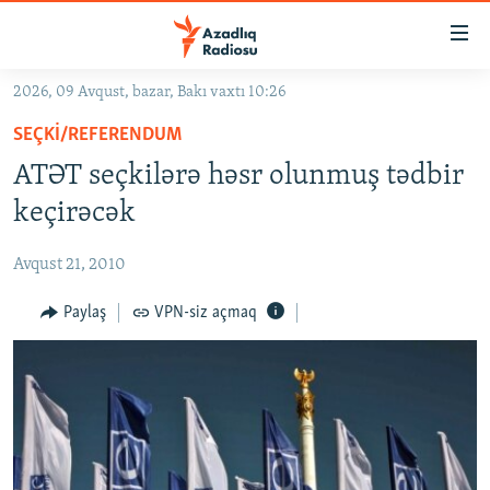
Keçid
linkləri
Əsas
2026, 09 Avqust, bazar, Bakı vaxtı 10:26
məzmuna
GÜNDƏM
SEÇKI/REFERENDUM
qayıt
#İZAHLA
Əsas
ATƏT seçkilərə həsr olunmuş tədbir
KORRUPSIOMETR
naviqasiyaya
keçirəcək
qayıt
#ƏSLINDƏ
Axtarışa
Avqust 21, 2010
FƏRQƏ BAX
keç
QANUNI DOĞRU
Paylaş
VPN-siz açmaq
ARAŞDIRMA
MULTIMEDIA
RADIO ARXIV
VIDEO
HAQQIMIZDA
FOTOQALEREYA
OXU ZALI