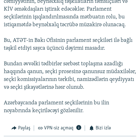
cəmiyyətinin, beynəlxalq təşkilatların təmsilçiləri və
KİV əməkdaşları iştirak edəcəklər. Parlament
seçkilərinin işıqlandırılmasında mətbuatın rolu, bu
istiqamətdə beynəlxalq təcrübə müzakirə olunacaq.
Bu, ATƏT-in Bakı Ofisinin parlament seçkiləri ilə bağlı
təşkil etdiyi sayca üçüncü dəyirmi masadır.
Bundan əvvəlki tədbirlər sərbəst toplaşma azadlığı
haqqında qanun, seçki prosesinə qanunsuz müdaxilələr,
seçki komissiyalarının tərkibi, namizədlərin qeydiyyatı
və seçki şikayətlərinə həsr olunub.
Azərbaycanda parlament seçkilərinin bu ilin
noyabrında keçiriləcəyi gözlənilir.
Paylaş
VPN-siz açmaq
Bizi izlə