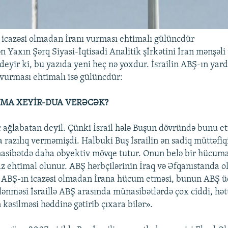
n icazəsi olmadan İranı vurması ehtimalı gülüncdür
ən Yaxın Şərq Siyasi-İqtisadi Analitik şİrkətini İran mənşəli 
deyir ki, bu yazıda yeni heç nə yoxdur. İsrailin ABŞ-ın yard
vurması ehtimalı isə gülüncdür:
MA XEYİR-DUA VERƏCƏK?
ağlabatan deyil. Çünki İsrail hələ Buşun dövründə bunu et
 razılıq verməmişdi. Halbuki Buş İsrailin ən sadiq müttəfiq
ünasibətdə daha obyektiv mövqe tutur. Onun belə bir hücum
z ehtimal olunur. ABŞ hərbçilərinin İraq və Əfqanıstanda o
n ABŞ-ın icazəsi olmadan İrana hücum etməsi, bunun ABŞ 
ələnməsi İsraillə ABŞ arasında münasibətlərdə çox ciddi, hət
kəsilməsi həddinə gətirib çıxara bilər».