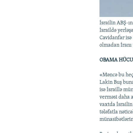
İsrailin ABŞ-ı
İsraildə yerləş
Cavidanfar isə 
olmadan İranı 
OBAMA HÜCU
«Məncə bu heç 
Lakin Buş buna
isə İsraillə m
verməsi daha a
vaxtda İsraili
tələfatla nətic
münasibətlərin 