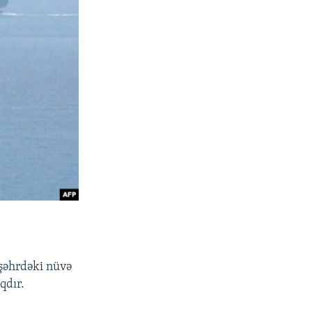
uşəhrdəki nüvə
qdır.