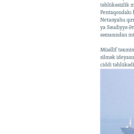
təhlükəsizlik 
Pentaqondakı h
Netanyahu qırı
ya Səudiyyə Ər
səmasından m
Müəllif təxmin 
silmək ideyasın
ciddi təhlükədi