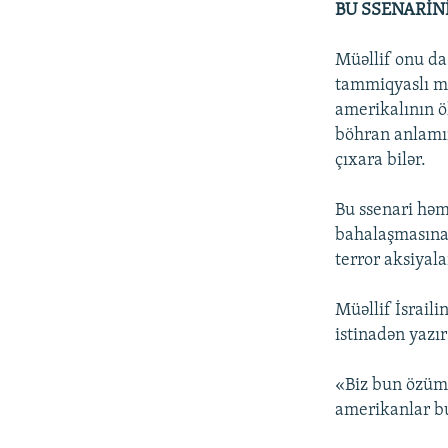
BU SSENARİN
Müəllif onu da 
tammiqyaslı müh
amerikalının ö
böhran anlamın
çıxara bilər.
Bu ssenari həm
bahalaşmasına, 
terror aksiyala
Müəllif İsrail
istinadən yazı
«Biz bun özüm
amerikanlar bu