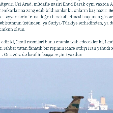
müşaviri Uzi Arad, müdafiə naziri Ehud Barak eyni vaxtda A
əmkarlarına zəng edib bildirsinlər ki, onların baş naziri 
cı təyyarələrin İrana doğru hərəkəti etməsi haqqında göstəri
əbistanının üstündən, ya Suriya-Türkiyə sərhədindən, ya d
ümkün olsun.
edir ki, İsrail rəsmiləri bunu onunla izah edəcəklər ki, İsr
ı rəhbər tutan fanatik bir rejimin idarə etdiyi İran yəhudi 
r. Ona görə də İsrailin başqa seçimi yoxdur.