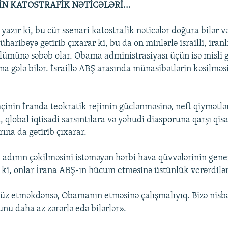
İN KATOSTRAFİK NƏTİCƏLƏRİ...
yazır ki, bu cür ssenari katostrafik nəticələr doğura bilər 
aribəyə gətirib çıxarar ki, bu da on minlərlə israilli, iranl
lümünə səbəb olar. Obama administrasiyası üçün isə misli
a gələ bilər. İsraillə ABŞ arasında münasibətlərin kəsilməsi
çinin İranda teokratik rejimin güclənməsinə, neft qiymətlə
qlobal iqtisadi sarsıntılara və yəhudi diasporuna qarşı qis
rına da gətirib çıxarar.
in adının çəkilməsini istəməyən hərbi hava qüvvələrinin gene
r ki, onlar İrana ABŞ-ın hücum etməsinə üstünlük verərdilər
üz etməkdənsə, Obamanın etməsinə çalışmalıyıq. Bizə nisb
nu daha az zərərlə edə bilərlər».