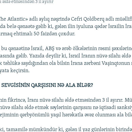
ı əldə etməsindən 3 il ayırır
 Atlantic» adlı aylıq nəşrində Cefri Qoldberq adlı müəllifi
da belə qənaətə gəlib ki, gələn ilin iyuluna qədər İsrailin İr
urmaq ehtimalı 50 faizdən çoxdur.
bu qənaətinə İsrail, ABŞ və ərəb ölkələrinin rəsmi şəxslərin
sında gəlib. Yazıda deyilir ki, İsrail İranın nüvə silahı əld
 təhlükə saydığından ola bilsin İrana zərbəni Vaşinqtonun r
ata keçirsin.
SEVGİSİNİN QARŞISINI NƏ ALA BİLƏR?
inin fikrincə, İranı nüvə silahı əldə etməsindən 3 il ayırır. M
 nüvə silahı əldə etmək səylərinin qarşısını nə iqtisadi sanksi
rejiminin qərbyönümlü yaşıl hərəkatla əvəz olunması ala bilə
ki, tamamilə mümkündür ki, gələn il yaz günlərinin birində İ