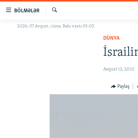
Keçid
BÖLMƏLƏR
linkləri
Axtar
Əsas
2026, 07 Avqust, cümə, Bakı vaxtı 05:02
GÜNDƏM
məzmuna
DÜNYA
#İZAHLA
qayıt
Əsas
İsrail
KORRUPSIOMETR
naviqasiyaya
#ƏSLINDƏ
qayıt
Avqust 13, 2010
Axtarışa
FƏRQƏ BAX
keç
QANUNI DOĞRU
Paylaş
ARAŞDIRMA
MULTIMEDIA
RADIO ARXIV
VIDEO
HAQQIMIZDA
FOTOQALEREYA
OXU ZALI