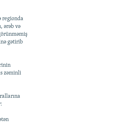
və regionda
ı, ərəb və
 görünməmiş
nə gətirib
rinin
as zəminli
rallarına
:
ətən