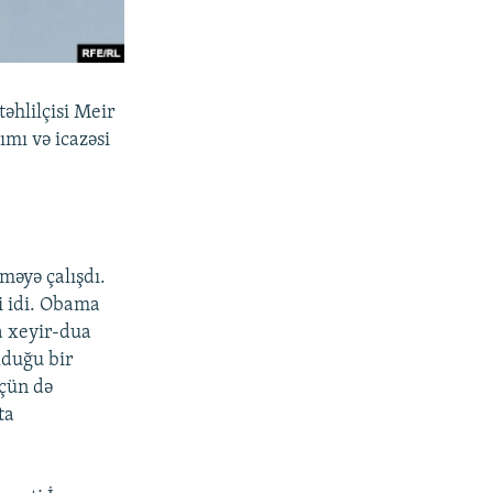
təhlilçisi Meir
ımı və icazəsi
məyə çalışdı.
i idi. Obama
a xeyir-dua
lduğu bir
üçün də
ta