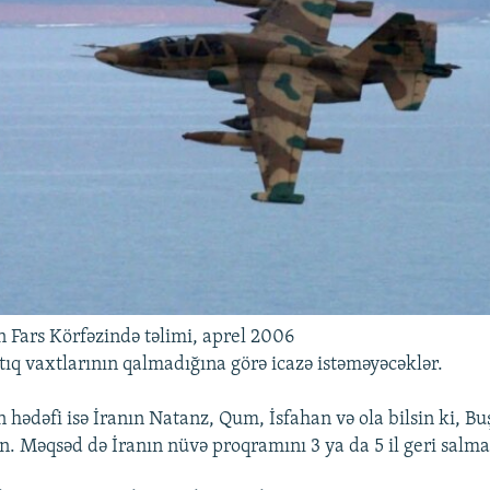
 Fars Körfəzində təlimi, aprel 2006
tıq vaxtlarının qalmadığına görə icazə istəməyəcəklər.
ədəfi isə İranın Natanz, Qum, İsfahan və ola bilsin ki, B
un. Məqsəd də İranın nüvə proqramını 3 ya da 5 il geri salma