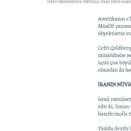
İsrail rəsmilərinin fikrincə, İranı nüvə silah
Amerikanın «The
Müəllif yazısın
obyektlərini v
Cefri Qoldberq 
müsahibələr əsa
üçün çox böyük
olmadan da həy
İRANIN NÜVƏ 
İsrail rəsmilər
edir ki, İranın
hazırkı molla 
Yazıda deyilir 