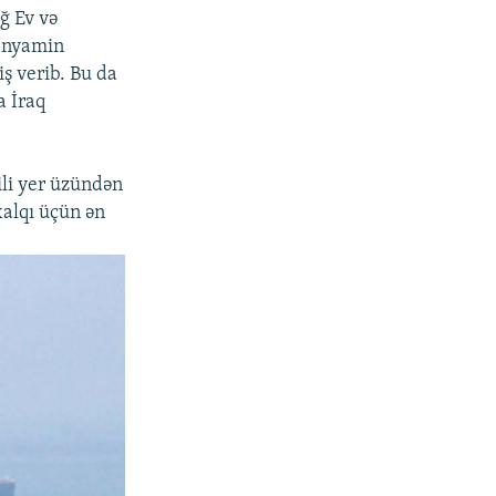
ğ Ev və
Benyamin
ş verib. Bu da
a İraq
aili yer üzündən
xalqı üçün ən