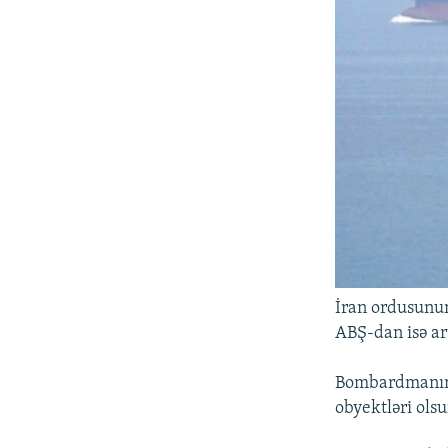
İran ordusunun
ABŞ-dan isə ar
Bombardmanın h
obyektləri ols