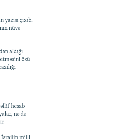
n yazısı çıxıb.
anın nüvə
dən aldığı
ə etməsini özü
azılığı
üəllif hesab
yalar, nə də
r.
srailin milli