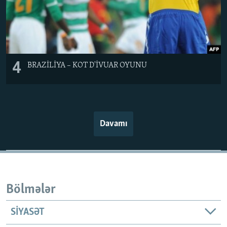
4
BRAZİLİYA – KOT D'İVUAR OYUNU
Davamı
Bölmələr
SIYASƏT