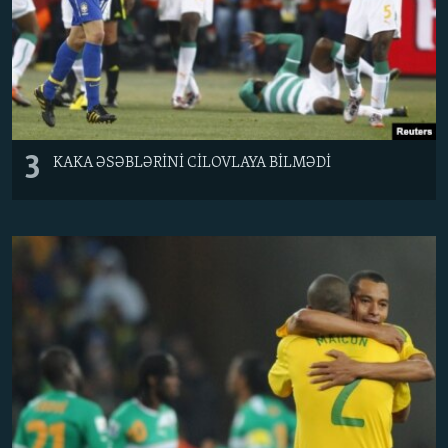
3
KAKA ƏSƏBLƏRİNİ CİLOVLAYA BİLMƏDİ