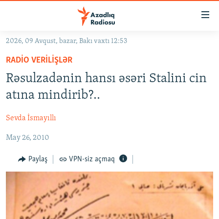
Keçid
linkləri
Əsas
2026, 09 Avqust, bazar, Bakı vaxtı 12:53
məzmuna
GÜNDƏM
RADIO VERILIŞLƏR
qayıt
#İZAHLA
Əsas
Rəsulzadənin hansı əsəri Stalini cin
KORRUPSIOMETR
naviqasiyaya
atına mindirib?..
qayıt
#ƏSLINDƏ
Axtarışa
Sevda İsmayıllı
FƏRQƏ BAX
keç
May 26, 2010
QANUNI DOĞRU
ARAŞDIRMA
Paylaş
VPN-siz açmaq
MULTIMEDIA
RADIO ARXIV
VIDEO
HAQQIMIZDA
FOTOQALEREYA
OXU ZALI