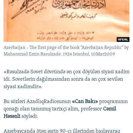
İNFOQRAFIKA
AZƏRBAYCAN ƏDƏBIYYATI KITABXANASI
MISSIYAMIZ
BIZI IZLƏ
KARIKATURA
İSLAM VƏ DEMOKRATIYA
PEŞƏ ETIKASI VƏ JURNALISTIKA STANDARTLARIMIZ
İZ - MƏDƏNIYYƏT PROQRAMI
MATERIALLARIMIZDAN ISTIFADƏ
AZADLIQRADIOSU MOBIL TELEFONUNUZDA
RFE/RL-in bütün saytları
Azerbaijan – The first page of the book “Azerbaijan Republic” by
BIZIMLƏ ƏLAQƏ
Mahammad Emin Rasulzade. 1924 Istanbul. 10Mar2009
XƏBƏR BÜLLETENLƏRIMIZ
«Rəsulzadə Sovet dövründə ən çox döyülən siyasi xadim
idi. Sovetlərin dağılmasından sonra da ən çox sevilən
siyasi xadimdir».
Bu sözləri AzadlıqRadiosunun
«Can Bakı»
proqramının
qonağı olan tanınmış tarixçi alim, professor
Cəmil
Həsənli
söylədi.
Azərbaycanda ötən əsrin 90-cı illərindən başlayaraq