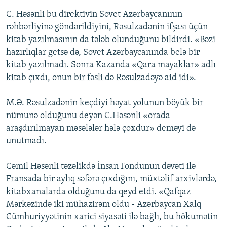
C. Həsənli bu direktivin Sovet Azərbaycanının
rəhbərliyinə göndərildiyini, Rəsulzadənin ifşası üçün
kitab yazılmasının da tələb olunduğunu bildirdi. «Bəzi
hazırlıqlar getsə də, Sovet Azərbaycanında belə bir
kitab yazılmadı. Sonra Kazanda «Qara mayaklar» adlı
kitab çıxdı, onun bir fəsli də Rəsulzadəyə aid idi».
M.Ə. Rəsulzadənin keçdiyi həyat yolunun böyük bir
nümunə olduğunu deyən C.Həsənli «orada
araşdırılmayan məsələlər hələ çoxdur» deməyi də
unutmadı.
Cəmil Həsənli təzəlikdə İnsan Fondunun dəvəti ilə
Fransada bir aylıq səfərə çıxdığını, müxtəlif arxivlərdə,
kitabxanalarda olduğunu da qeyd etdi. «Qafqaz
Mərkəzində iki mühazirəm oldu - Azərbaycan Xalq
Cümhuriyyətinin xarici siyasəti ilə bağlı, bu hökumətin