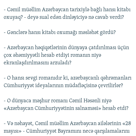
- Cəmil müəllim Azərbaycan tarixiylə bağlı hansı kitabı
oxuyaq? - deyə sual edən dinləyiciyə nə cavab verdi?
- Gənclərə hansı kitabı oxumağı məsləhət gördü?
- Azərbaycan həqiqətlərinin dünyaya çatdırılması üçün
çox əhəmiyyətli hesab etdiyi romanın niyə
ekranlaşdırılmasını arzuladı?
- O hansı sevgi romanıdır ki, azərbaycanlı qəhrəmanları
Cümhuriyyət ideyalarının müdafiəçisinə çevrilirlər?
- O dünyaca məşhur romanı Cəmil Həsənli niyə
«Azərbaycan Cümhuriyyətinin salnaməsi» hesab etdi?
- Və nəhayət, Cəmil müəllim Azərbaycan ailələrinin «28
mayısı» - Cümhuriyyət Bayramını necə qarşılamalarını