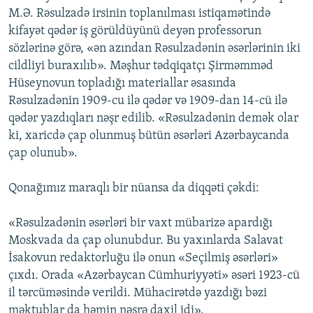
M.Ə. Rəsulzadə irsinin toplanılması istiqamətində
kifayət qədər iş görüldüyünü deyən professorun
sözlərinə görə, «ən azından Rəsulzadənin əsərlərinin iki
cildliyi buraxılıb». Məşhur tədqiqatçı Şirməmməd
Hüseynovun topladığı materiallar əsasında
Rəsulzadənin 1909-cu ilə qədər və 1909-dan 14-cü ilə
qədər yazdıqları nəşr edilib. «Rəsulzadənin demək olar
ki, xaricdə çap olunmuş bütün əsərləri Azərbaycanda
çap olunub».
Qonağımız maraqlı bir nüansa da diqqəti çəkdi:
«Rəsulzadənin əsərləri bir vaxt mübarizə apardığı
Moskvada da çap olunubdur. Bu yaxınlarda Salavat
İsakovun redaktorluğu ilə onun «Seçilmiş əsərləri»
çıxdı. Orada «Azərbaycan Cümhuriyyəti» əsəri 1923-cü
il tərcüməsində verildi. Mühacirətdə yazdığı bəzi
məktublar da həmin nəşrə daxil idi».