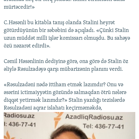
mürtəcedir!»
C.Həsənli bu kitabla tanış olanda Stalini heyrət
götürdüyünün bir səbəbini də açıqladı. «Çünki Stalin
uzun müddət milli işlər komissarı olmuşdu. Bu sahəyə
özü nəzarət edirdi».
Cəmil Həsənlinin dediyinə görə, ona görə də Stalin öz
əliylə Rəsulzadəyə qarşı mübarizənin planını verdi.
«Rəsulzadəni nədə ittiham etmək lazımdır? Onu və
əsərini ictimaiyyətin gözündə salmaqdan ötrü nələrə
diqqət yetirmək lazımdır?» Stalin yazdığı tezislərdə
Rəsulzadəni aqrar islahatı keçirməməkdə,