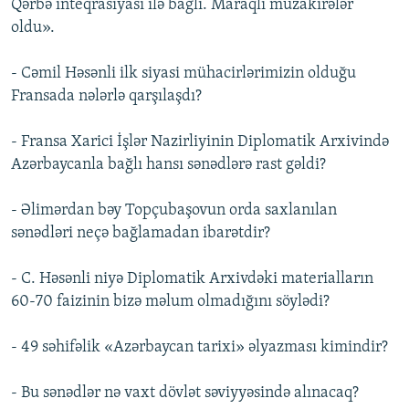
Qərbə inteqrasiyası ilə bağlı. Maraqlı müzakirələr
oldu».
- Cəmil Həsənli ilk siyasi mühacirlərimizin olduğu
Fransada nələrlə qarşılaşdı?
- Fransa Xarici İşlər Nazirliyinin Diplomatik Arxivində
Azərbaycanla bağlı hansı sənədlərə rast gəldi?
- Əlimərdan bəy Topçubaşovun orda saxlanılan
sənədləri neçə bağlamadan ibarətdir?
- C. Həsənli niyə Diplomatik Arxivdəki materialların
60-70 faizinin bizə məlum olmadığını söylədi?
- 49 səhifəlik «Azərbaycan tarixi» əlyazması kimindir?
- Bu sənədlər nə vaxt dövlət səviyyəsində alınacaq?