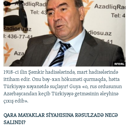
1918-ci ilin Şəmkir hadisələrində, mart hadisələrində
ittiham edir. Onu bəy-xan hökuməti qurmaqda, hətta
Türkiyəyə xəyanətdə suçlayır! Guya «o, rus ordusunun
Azərbaycandan keçib Türkiyəyə getməsinin əleyhinə
çıxış edib».
QARA MAYAKLAR SİYAHISINA RƏSULZADƏ NECƏ
SALINDI?