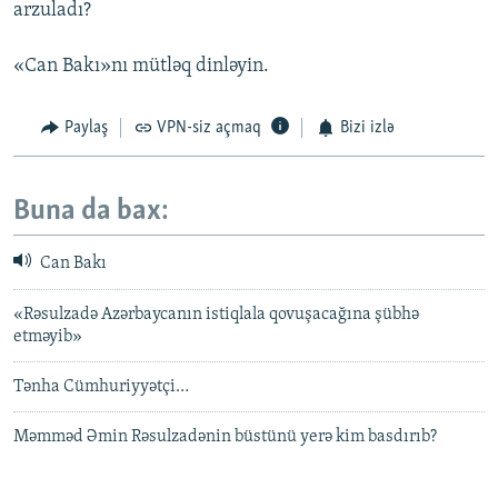
arzuladı?
«Can Bakı»nı mütləq dinləyin.
Paylaş
VPN-siz açmaq
Bizi izlə
Buna da bax:
Can Bakı
«Rəsulzadə Azərbaycanın istiqlala qovuşacağına şübhə
etməyib»
Tənha Cümhuriyyətçi…
Məmməd Əmin Rəsulzadənin büstünü yerə kim basdırıb?