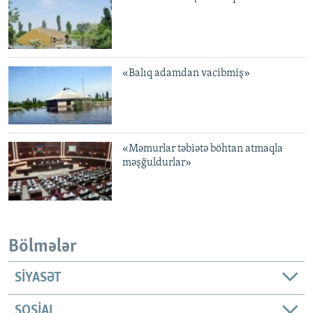
«Balıq adamdan vacibmiş»
«Məmurlar təbiətə böhtan atmaqla
məşğuldurlar»
Bölmələr
SIYASƏT
SOSIAL