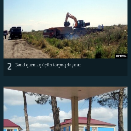
2
Bənd qurmaq üçün torpaq daşınır