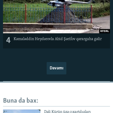
4
Kəmaləddin Heydərovla Abid Şərifov qərargaha gəlir
Davamı
Buna da bax:
Dəli Kürün üzə çıxartdıqları