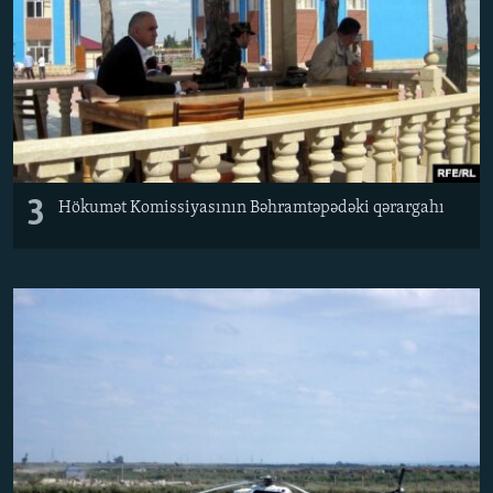
3
Hökumət Komissiyasının Bəhramtəpədəki qərargahı