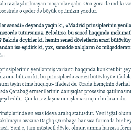
ələ razılaşdırılmayan məqamlar qalır. Ona görə də indiki və
osesində o qədər də böyük optimizm yoxdur.
plər sənədi» deyəndə yəqin ki, «Madrid prinsiplərinin yenil
 nəzərdə tutursunuz. Belədirsə, bu sənəd haqqında məlumatl
? Bakıda deyirlər ki, həmin sənəd dövlətlərin ərazi bütövlü
andan isə eşidirk ki, yox, sənəddə xalqların öz müqəddəratı
ır…
rinsiplərinin yenilənmiş variantı haqqında konkret bir şe
z onu bilirəm ki, bu prinsiplərdə «ərazi bütövlüyü» ifadələr
ını təyin etmə hüququ» ifadəsi də. Orada həmçinin dərhal
ədə Qarabağ ermənilərinin danışıqlar prosesinə qatılmasın
d edilir. Çünki razılaşmanın işləməsi üçün bu lazımdır.
insiplərində ən əsas ideya aralıq statusdur. Yəni işğal olu
əkilməyin əvəzinə Dağlıq Qarabağa hansısa formada bir be
məsi. Yəni o, tam müstəqil dövlət olmur, amma hansısa form