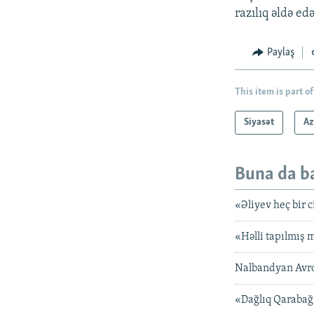
razılıq əldə edə
Paylaş
This item is part of
Siyasət
Az
Buna da b
«Əliyev heç bir 
«Həlli tapılmış
Nalbandyan Avrop
«Dağlıq Qarabağ 