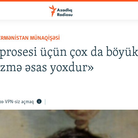
ERMƏNISTAN MÜNAQIŞƏSI
prosesi üçün çox da böyü
izmə əsas yoxdur»
VPN-siz açmaq