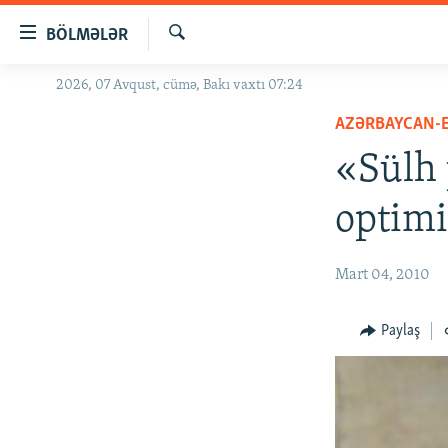
Keçid
BÖLMƏLƏR
linkləri
Axtar
Əsas
2026, 07 Avqust, cümə, Bakı vaxtı 07:24
GÜNDƏM
məzmuna
AZƏRBAYCAN-
#İZAHLA
qayıt
Əsas
«Sülh 
KORRUPSIOMETR
naviqasiyaya
#ƏSLINDƏ
qayıt
optim
Axtarışa
FƏRQƏ BAX
keç
QANUNI DOĞRU
Mart 04, 2010
ARAŞDIRMA
Paylaş
MULTIMEDIA
RADIO ARXIV
VIDEO
HAQQIMIZDA
FOTOQALEREYA
OXU ZALI