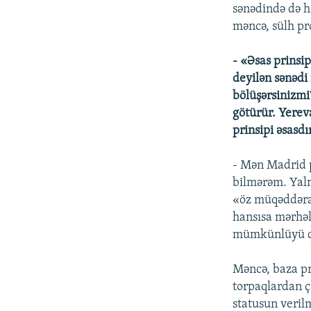
sənədində də h
məncə, sülh pr
- «Əsas prinsi
deyilən sənədi
bölüşərsinizmi
götürür. Yerev
prinsipi əsasd
- Mən Madrid p
bilmərəm. Yalnı
«öz müqəddərat
hansısa mərhəl
mümkünlüyü qey
Məncə, baza pr
torpaqlardan ç
statusun veril