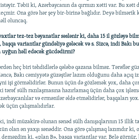
stəyir. Təbii ki, Azərbaycanın da qırmızı xətti var. Bu xətt 
eçmir. Ona görə hər şey bir-birinə bağlıdır. Deyə bilmərik k
əll oluncaq.
axtlar tez-tez bəyanatlar səslənir ki, daha 15 il gözləyə bil
 başqa variantlar gündəliyə gələcək və s. Sizcə, indi Bakı 
 uyğun həll edəcək gücdədirmi?
ərdən heç biri təhdidlərlə qələbə qazana bilməz. Tərəflər güz
Məncə, Bakı cəmiyyətə güzəştlər lazım olduğunu daha açıq iz
yni işi görməlidirlər. Bunun üçün də gözləmək yox, daha ço
ki tərəf sülh razılaşmasına hazırlamaq üçün daha çox işləmə
zərbaycanlılar və ermənilər əldə etməlidirlər, başqaları yox
ək üçün çalışmalıdırlar.
ki, indi müzakirə olunan sənəd sülh danışıqlarının 15 illik t
n olan ən yaxşı sənəddir. Ona görə çalışmaq lazımdır ki, o
 deməzdim ki, «plan B», başqa variantlar var. Belə görnür, b