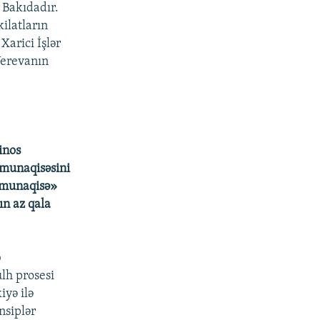
 Bakıdadır.
ilatların
Xarici İşlər
 Yerevanın
inos
 munaqisəsini
s munaqisə»
ın az qala
b
lh prosesi
yə ilə
nsiplər