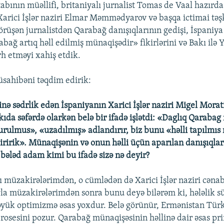
abının müəllifi, britaniyalı jurnalist Tomas de Vaal hazırda
arici İşlər naziri Elmar Məmmədyarov və başqa ictimai təşk
görüşən jurnalistdən Qarabağ danışıqlarının gedişi, İspaniya 
bağ artıq həll edilmiş münaqişədir» fikirlərini və Bakı ilə
rh etməyi xahiş etdik.
sahibəni təqdim edirik:
inə sədrlik edən İspaniyanın Xarici İşlər naziri Migel Morat
ıda səfərdə olarkən belə bir ifadə işlətdi: «Daglıq Qarabag
urulmus», «uzadılmış» adlandırır, biz bunu «həlli tapılmı
iririk». Münaqişənin və onun həlli üçün aparılan danışıqlar
 bələd adam kimi bu ifadə sizə nə deyir?
 müzakirələrimdən, o cümlədən də Xarici İşlər naziri cəna
müzakirələrimdən sonra bunu deyə bilərəm ki, hələlik sü
yük optimizmə əsas yoxdur. Belə görünür, Ermənistan Türki
osesini pozur. Qarabağ münaqişəsinin həllinə dair əsas pri