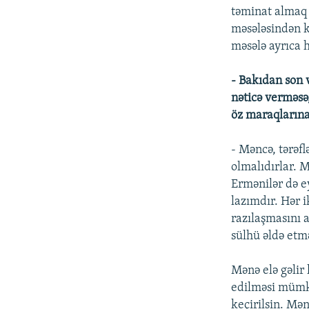
təminat almaq i
məsələsindən k
məsələ ayrıca h
- Bakıdan son v
nəticə verməsə,
öz maraqlarına
- Məncə, tərəfl
olmalıdırlar. 
Ermənilər də e
lazımdır. Hər i
razılaşmasını a
sülhü əldə etm
Mənə elə gəlir 
edilməsi mümkü
keçirilsin. Mən