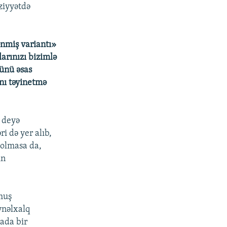
ziyyətdə
ənmiş variantı»
arınızı bizimlə
yünü əsas
nı təyinetmə
y deyə
i də yer alıb,
 olmasa da,
ın
nmuş
ynəlxalq
ada bir