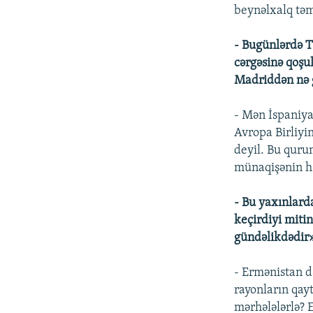
beynəlxalq təm
- Bugünlərdə Tü
cərgəsinə qoşul
Madriddən nə g
- Mən İspaniy
Avropa Birliyi
deyil. Bu quru
münaqişənin hə
- Bu yaxınlar
keçirdiyi miti
gündəlikdədir»
- Ermənistan d
rayonların qayt
mərhələlərlə? 