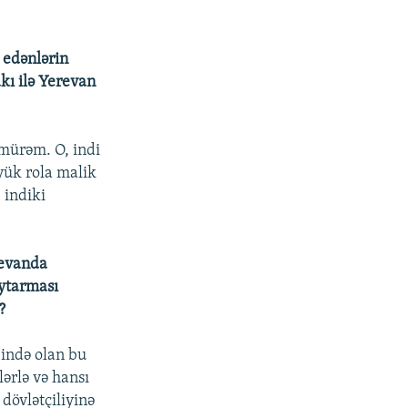
k edənlərin
akı ilə Yerevan
mürəm. O, indi
yük rola malik
 indiki
revanda
aytarması
?
bində olan bu
lərlə və hansı
dövlətçiliyinə