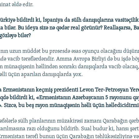
inat əldə edir.
rkiyə bildirdi ki, İspaniya da sülh danışıqlarına vasitəçili
a bilər. Bu ideya sizə nə qədər real görünür? Reallaşarsa, B
özləyə bilər?
anın uzun müddət bu prosesdə əsas oyunçu olacağını düşün
ndə vacib tərəflərdəndir. Amma Avropa Birliyi də bu işdə bö
m münaqişənin həllindən sonrakı danışıqlarda vacib olacaq,
lli üçün aparılan danışıqlarda yox.
da Ermənistanın keçmiş prezidenti Levon Ter-Petrosyan Ye
nqdə bildirdi ki, «Ermənistanın Azərbaycanın 5 rayonunu q
. Sizcə, bu beş rayon münaqişənin həlli üçün həlledicidirmi
əfələrlə sülh planlarının müzakirəsi zamanı Qarabağın qər
arılmasına razı olduğunu bildirib. Sual budur ki, hansı şərt
Ermənistan tərəfi bunun üçün Qarabağın təhlükəsizliyinə və 