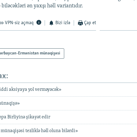
 biləcəkləri ən yaxşı həll variantıdır.
VPN-siz açmaq
Bizi izlə
Çap et
ərbaycan-Ermənistan münaqişəsi
ax:
ciddi aksiyaya yol verməyəcək»
 münaqişə»
a Birliyinə şikayət edir
münaqişəsi tezliklə həll oluna bilərdi»