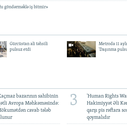
hı göndərməklə iş bitmir»
Gürcüstan ali təhsili
Metroda 11 aylı
pulsuz etdi
'Daşınma pulsu
3
açmaz bazarının sahibinin
'Human Rights Wat
qətli Avropa Məhkəməsində:
Hakimiyyət Əli Kə
Hökumətdən cavab tələb
qarşı pis rəftara so
olunur
qoymalıdır