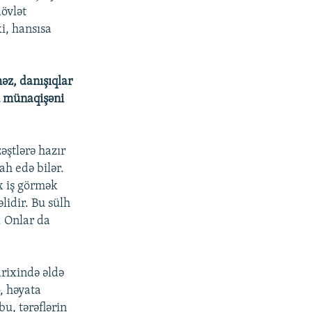
dövlət
i, hansısa
məz, danışıqlar
bu münaqişəni
əştlərə hazır
ah edə bilər.
x iş görmək
lidir. Bu sülh
. Onlar da
arixində əldə
, həyata
u, tərəflərin