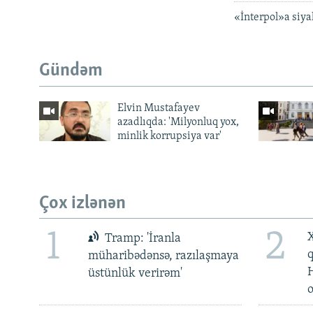
«İnterpol»a siya
Gündəm
Elvin Mustafayev
azadlıqda: 'Milyonluq yox,
minlik korrupsiya var'
Çox izlənən
1
2
X
Tramp: 'İranla
müharibədənsə, razılaşmaya
üstünlük verirəm'