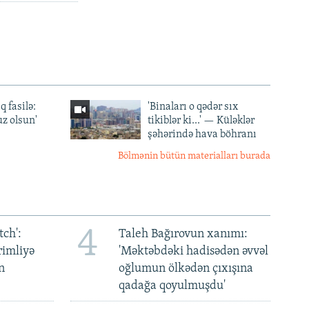
q fasilə:
'Binaları o qədər sıx
z olsun'
tikiblər ki...' — Küləklər
şəhərində hava böhranı
Bölmənin bütün materialları burada
4
ch':
Taleh Bağırovun xanımı:
rimliyə
'Məktəbdəki hadisədən əvvəl
n
oğlumun ölkədən çıxışına
qadağa qoyulmuşdu'