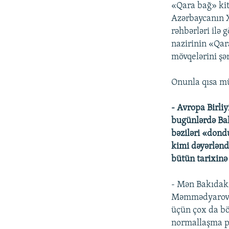
«Qara bağ» kit
Azərbaycanın X
rəhbərləri ilə 
nazirinin «Qara
mövqelərini şə
Onunla qısa mü
- Avropa Birliy
bugünlərdə Bak
bəziləri «dond
kimi dəyərlənd
bütün tarixinə
- Mən Bakıdakı
Məmmədyarovla 
üçün çox da bö
normallaşma pr