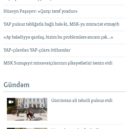
Hüseyn Paşayev: «Qarşı tərəf yoxdur»
YAP pulsuz təbliğatla bağlı hələ ki, MSK-ya müraciət etməyib
«Ay bələdiyyə qardaş, bizim bu problemlərə əncam çək…»
YAP-çılardan YAP-çılara ittihamlar
MSK Sumqayıt müsavatçılarının şikayətlərini təmin etdi
Gündəm
Gürcüstan ali təhsili pulsuz etdi