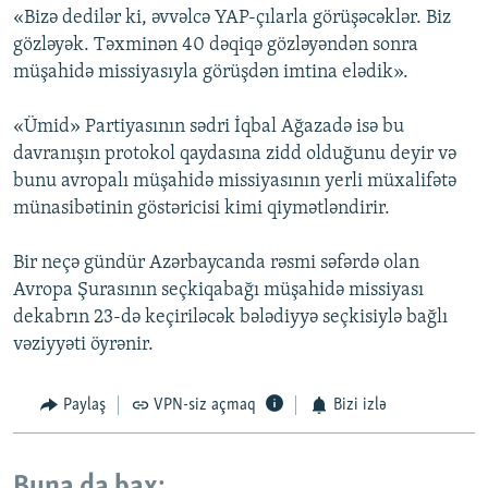
«Bizə dedilər ki, əvvəlcə YAP-çılarla görüşəcəklər. Biz
gözləyək. Təxminən 40 dəqiqə gözləyəndən sonra
müşahidə missiyasıyla görüşdən imtina elədik».
«Ümid» Partiyasının sədri İqbal Ağazadə isə bu
davranışın protokol qaydasına zidd olduğunu deyir və
bunu avropalı müşahidə missiyasının yerli müxalifətə
münasibətinin göstəricisi kimi qiymətləndirir.
Bir neçə gündür Azərbaycanda rəsmi səfərdə olan
Avropa Şurasının seçkiqabağı müşahidə missiyası
dekabrın 23-də keçiriləcək bələdiyyə seçkisiylə bağlı
vəziyyəti öyrənir.
Paylaş
VPN-siz açmaq
Bizi izlə
Buna da bax: