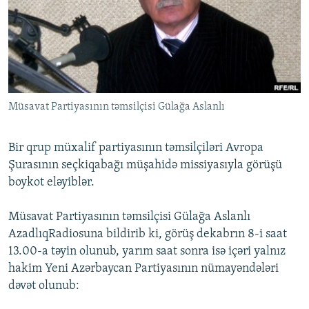
İNFOQRAFIKA
AZƏRBAYCAN ƏDƏBIYYATI KITABXANASI
MISSIYAMIZ
BIZI IZLƏ
KARIKATURA
İSLAM VƏ DEMOKRATIYA
PEŞƏ ETIKASI VƏ JURNALISTIKA STANDARTLARIMIZ
İZ - MƏDƏNIYYƏT PROQRAMI
MATERIALLARIMIZDAN ISTIFADƏ
AZADLIQRADIOSU MOBIL TELEFONUNUZDA
RFE/RL-in bütün saytları
Müsavat Partiyasının təmsilçisi Gülağa Aslanlı
BIZIMLƏ ƏLAQƏ
XƏBƏR BÜLLETENLƏRIMIZ
Bir qrup müxalif partiyasının təmsilçiləri Avropa
Şurasının seçkiqabağı müşahidə missiyasıyla görüşü
boykot eləyiblər.
Müsavat Partiyasının təmsilçisi Gülağa Aslanlı
AzadlıqRadiosuna bildirib ki, görüş dekabrın 8-i saat
13.00-a təyin olunub, yarım saat sonra isə içəri yalnız
hakim Yeni Azərbaycan Partiyasının nümayəndələri
dəvət olunub: