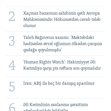
2
Xaçmaz bazarının sahibinin qətli Avropa
Məhkəməsində: Hökumətdən cavab tələb
olunur
3
Taleh Bağırovun xanımı: 'Məktəbdəki
hadisədən əvvəl oğlumun ölkədən çıxışına
qadağa qoyulmuşdu'
4
'Human Rights Watch': Hakimiyyət Əli
Kərimliyə qarşı pis rəftara son qoymalıdır
5
İran: ABŞ ilə heç bir danışıq aparılmır
6
Əli Kərimlinin saxlanma şəraitinin