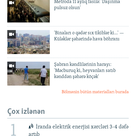
Metroda 11 aylıq fasilə: 'Daşınma
pulsuz olsun'
'Binaları o qədər sıx tikiblər ki...' —
Küləklər şəhərində hava böhranı
Şabran kəndlilərinin harayı:
'Məcburuq ki, heyvanları satıb
kənddən şəhərə köçək'
Bölmənin bütün materialları burada
Çox izlənən
1
İranda elektrik enerjisi xərcləri 3-4 dəfə
artıb