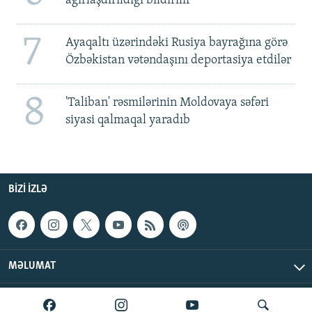
ağırlaşdırıldığı bildirilir
7
Ayaqaltı üzərindəki Rusiya bayrağına görə
Özbəkistan vətəndaşını deportasiya etdilər
8
'Taliban' rəsmilərinin Moldovaya səfəri
siyasi qalmaqal yaradıb
BIZI IZLƏ
MƏLUMAT
AzadlıqRadiosu © 2026 Inc. | Bütün hüquqlar qorunur