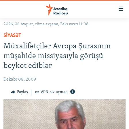
Keçid
linkləri
Əsas
2026, 06 Avqust, cümə axşamı, Bakı vaxtı 11:08
məzmuna
GÜNDƏM
SIYASƏT
qayıt
#İZAHLA
Əsas
Müxalifətçilər Avropa Şurasının
KORRUPSIOMETR
naviqasiyaya
müşahidə missiyasıyla görüşü
qayıt
#ƏSLINDƏ
boykot ediblər
Axtarışa
FƏRQƏ BAX
keç
Dekabr 08, 2009
QANUNI DOĞRU
Paylaş
VPN-siz açmaq
ARAŞDIRMA
MULTIMEDIA
RADIO ARXIV
VIDEO
HAQQIMIZDA
FOTOQALEREYA
OXU ZALI