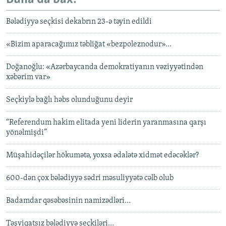
Bələdiyyə seçkisi dekabrın 23-ə təyin edildi
«Bizim aparacağımız təbliğat «bezpoleznodur»...
Doğanoğlu: «Azərbaycanda demokratiyanın vəziyyətindən
xəbərim var»
Seçkiylə bağlı həbs olunduğunu deyir
“Referendum hakim elitada yeni liderin yaranmasına qarşı
yönəlmişdi”
Müşahidəçilər hökumətə, yoxsa ədalətə xidmət edəcəklər?
600-dən çox bələdiyyə sədri məsuliyyətə cəlb olub
Badamdar qəsəbəsinin namizədləri…
Təşviqatsız bələdiyyə seçkiləri…