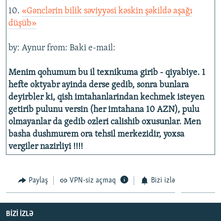
10.
«Gənclərin bilik səviyyəsi kəskin şəkildə aşağı
düşüb»
by: Aynur from: Baki e-mail:
Menim qohumum bu il texnikuma girib - qiyabiye. 1
hefte oktyabr ayinda derse gedib, sonra bunlara
deyirbler ki, qish imtahanlarindan kechmek isteyen
getirib pulunu versin (her imtahana 10 AZN), pulu
olmayanlar da gedib ozleri calishib oxusunlar. Men
basha dushmurem ora tehsil merkezidir, yoxsa
vergiler nazirliyi !!!!
Paylaş
VPN-siz açmaq
Bizi izlə
BIZI IZLƏ