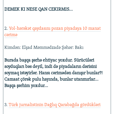
İNFOQRAFIKA
AZƏRBAYCAN ƏDƏBIYYATI KITABXANASI
MISSIYAMIZ
DEMEK KI NESE QAN CEKIRMIS...
BIZI IZLƏ
KARIKATURA
İSLAM VƏ DEMOKRATIYA
PEŞƏ ETIKASI VƏ JURNALISTIKA STANDARTLARIMIZ
İZ - MƏDƏNIYYƏT PROQRAMI
MATERIALLARIMIZDAN ISTIFADƏ
2.
Yol-hərəkət qaydasını pozan piyadaya 10 manat
AZADLIQRADIOSU MOBIL TELEFONUNUZDA
RFE/RL-in bütün saytları
cərimə
BIZIMLƏ ƏLAQƏ
Kimdən: Elşad Məmmədzadə Şəhər: Bakı
XƏBƏR BÜLLETENLƏRIMIZ
Burada başqa şərhə ehtiyac yoxdur. Sürücüləri
soyduqları bəs deyil, indi də piyadaların dərisini
soymaq istəyirlər. Hansı cərimədən danışır bunlar?!
Camaat çörək pulu hayında, bunlar utanmırlar...
Başqa şərhim yoxdur...
3.
Türk jurnalistinin Dağlıq Qarabağda gördükləri