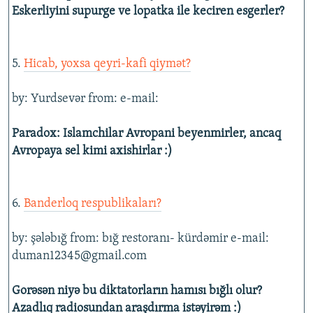
Eskerliyini supurge ve lopatka ile keciren esgerler?
5.
Hicab, yoxsa qeyri-kafi qiymət?
by: Yurdsevər from: e-mail:
Paradox: Islamchilar Avropani beyenmirler, ancaq
Avropaya sel kimi axishirlar :)
6.
Banderloq respublikaları?
by: şələbığ from: bığ restoranı- kürdəmir e-mail:
duman12345@gmail.com
Gorəsən niyə bu diktatorların hamısı bığlı olur?
Azadlıq radiosundan araşdırma istəyirəm :)