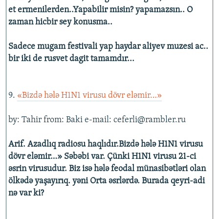
et ermenilerden..Yapabilir misin? yapamazsın.. O
zaman hicbir sey konusma..
Sadece mugam festivali yap haydar aliyev muzesi ac..
bir iki de rusvet dagit tamamdır...
9.
«Bizdə hələ H1N1 virusu dövr eləmir…»
by: Tahir from: Baki e-mail: ceferli@rambler.ru
Arif. Azadlıq radiosu haqlıdır.Bizdə hələ H1N1 virusu
dövr eləmir…» Səbəbi var. Çünki H1N1 virusu 21-ci
əsrin virusudur. Biz isə hələ feodal münasibətləri olan
ölkədə yaşayırıq. yəni Orta əsrlərdə. Burada qeyri-adi
nə var ki?