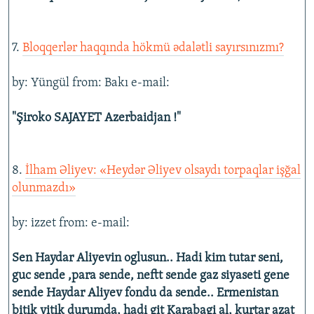
7.
Bloqqerlər haqqında hökmü ədalətli sayırsınızmı?
by: Yüngül from: Bakı e-mail:
"Şiroko SAJAYET Azerbaidjan !"
8.
İlham Əliyev: «Heydər Əliyev olsaydı torpaqlar işğal
olunmazdı»
by: izzet from: e-mail:
Sen Haydar Aliyevin oglusun.. Hadi kim tutar seni,
guc sende ,para sende, neftt sende gaz siyaseti gene
sende Haydar Aliyev fondu da sende.. Ermenistan
bitik yitik durumda, hadi git Karabagi al, kurtar azat