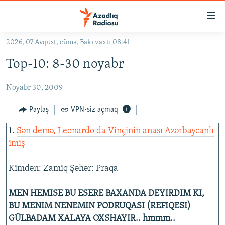
Keçid
linkləri
Əsas
2026, 07 Avqust, cümə, Bakı vaxtı 08:41
məzmuna
GÜNDƏM
Top-10: 8-30 noyabr
qayıt
#İZAHLA
Əsas
Noyabr 30, 2009
KORRUPSIOMETR
naviqasiyaya
qayıt
#ƏSLINDƏ
Paylaş
VPN-siz açmaq
Axtarışa
FƏRQƏ BAX
keç
1.
Sən demə, Leonardo da Vinçinin anası Azərbaycanlı
imiş
QANUNI DOĞRU
ARAŞDIRMA
Kimdən: Zamiq Şəhər: Praqa
MULTIMEDIA
MEN HEMISE BU ESERE BAXANDA DEYIRDIM KI,
RADIO ARXIV
VIDEO
BU MENIM NENEMIN PODRUQASI (REFIQESI)
HAQQIMIZDA
FOTOQALEREYA
OXU ZALI
GÜLBADAM XALAYA OXSHAYIR.. hmmm..