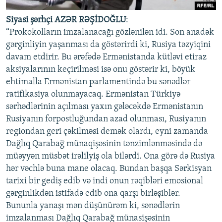
Siyasi şərhçi AZƏR RƏŞİDOĞLU
:
“Prokokolların imzalanacağı gözlənilən idi. Son anadək
gərginliyin yaşanması da göstərirdi ki, Rusiya təzyiqini
davam etdirir. Bu ərəfədə Ermənistanda kütləvi etiraz
aksiyalarının keçirilməsi isə onu göstərir ki, böyük
ehtimalla Ermənistan parlamentində bu sənədlər
ratifikasiya olunmayacaq. Ermənistan Türkiyə
sərhədlərinin açılması yaxın gələcəkdə Ermənistanın
Rusiyanın forpostluğundan azad olunması, Rusiyanın
regiondan geri çəkilməsi demək olardı, eyni zamanda
Dağlıq Qarabağ münaqişəsinin tənzimlənməsində də
müəyyən müsbət irəlilyiş ola bilərdi. Ona görə də Rusiya
hər vəchlə buna mane olacaq. Bundan başqa Sərkisyan
tarixi bir gediş edib və indi onun rəqibləri emosional
gərginlikdən istifadə edib ona qarşı birləşiblər.
Bununla yanaşı mən düşünürəm ki, sənədlərin
imzalanması Dağlıq Qarabağ münasişəsinin