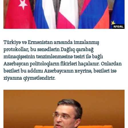
İNFOQRAFIKA
AZƏRBAYCAN ƏDƏBIYYATI KITABXANASI
MISSIYAMIZ
BIZI IZLƏ
KARIKATURA
İSLAM VƏ DEMOKRATIYA
PEŞƏ ETIKASI VƏ JURNALISTIKA STANDARTLARIMIZ
İZ - MƏDƏNIYYƏT PROQRAMI
MATERIALLARIMIZDAN ISTIFADƏ
AZADLIQRADIOSU MOBIL TELEFONUNUZDA
RFE/RL-in bütün saytları
Türkiyə və Ermənistan arasında imzalanmış
BIZIMLƏ ƏLAQƏ
protokollar, bu sənədlərin Dağlıq qarabağ
münaqişəsinin tənzimlənməsinə təsiri ilə bağlı
XƏBƏR BÜLLETENLƏRIMIZ
Azərbaycan politoloqların fikirləri haçalanır. Onlardan
bəziləri bu addımı Azərbaycanın xeyrinə, bəziləri isə
ziyanına qiymətləndirir.