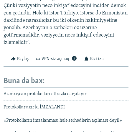
Çünki vəziyyətin necə inkişaf edəcəyini indidən demək
çox çətindir. Hələ ki istər Türkiyə, istərsə də Ermənistan
daxilində narazılıqlar bu iki ölkənin hakimiyyətinə
yönəlib. Azərbaycan o zərbələri öz üzərinə
götürməməlidir, vəziyyətin necə inkişaf edəcəyini
izləməlidir”.
Paylaş
VPN-siz açmaq
Bizi izlə
Buna da bax:
Azərbaycan protokolları etirazla qarşılayır
Protokollar axır ki İMZALANDI
«Protokolların imzalanması hələ sərhədlərin açılması deyil»