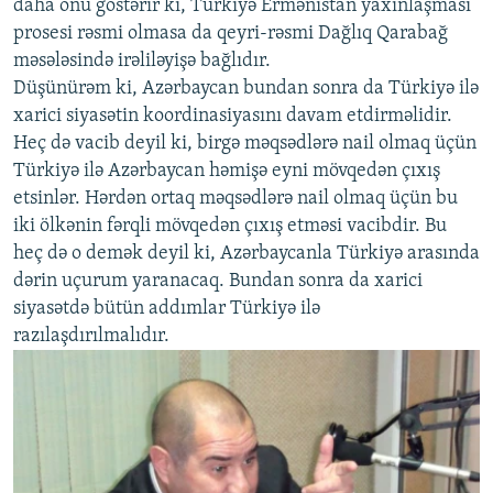
daha onu göstərir ki, Türkiyə Ermənistan yaxınlaşması
prosesi rəsmi olmasa da qeyri-rəsmi Dağlıq Qarabağ
məsələsində irəliləyişə bağlıdır.
Düşünürəm ki, Azərbaycan bundan sonra da Türkiyə ilə
xarici siyasətin koordinasiyasını davam etdirməlidir.
Heç də vacib deyil ki, birgə məqsədlərə nail olmaq üçün
Türkiyə ilə Azərbaycan həmişə eyni mövqedən çıxış
etsinlər. Hərdən ortaq məqsədlərə nail olmaq üçün bu
iki ölkənin fərqli mövqedən çıxış etməsi vacibdir. Bu
heç də o demək deyil ki, Azərbaycanla Türkiyə arasında
dərin uçurum yaranacaq. Bundan sonra da xarici
siyasətdə bütün addımlar Türkiyə ilə
razılaşdırılmalıdır.