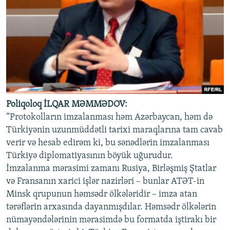
Poliqoloq İLQAR MƏMMƏDOV:
“Protokolların imzalanması həm Azərbaycan, həm də
Türkiyənin uzunmüddətli tarixi maraqlarına tam cavab
verir və hesab edirəm ki, bu sənədlərin imzalanması
Türkiyə diplomatiyasının böyük uğurudur.
İmzalanma mərasimi zamanı Rusiya, Birləşmiş Ştatlar
və Fransanın xarici işlər nazirləri – bunlar ATƏT-in
Minsk qrupunun həmsədr ölkələridir – imza atan
tərəflərin arxasında dayanmışdılar. Həmsədr ölkələrin
nümayəndələrinin mərasimdə bu formatda iştirakı bir