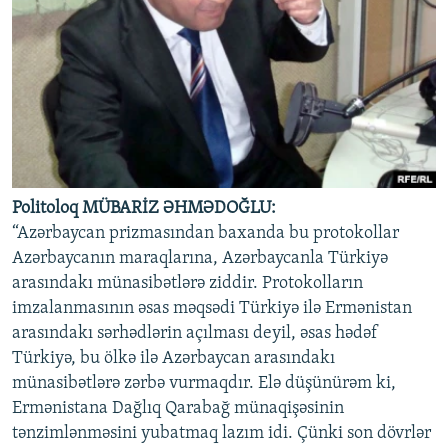
Politoloq MÜBARİZ ƏHMƏDOĞLU:
“Azərbaycan prizmasından baxanda bu protokollar
Azərbaycanın maraqlarına, Azərbaycanla Türkiyə
arasındakı münasibətlərə ziddir. Protokolların
imzalanmasının əsas məqsədi Türkiyə ilə Ermənistan
arasındakı sərhədlərin açılması deyil, əsas hədəf
Türkiyə, bu ölkə ilə Azərbaycan arasındakı
münasibətlərə zərbə vurmaqdır. Elə düşünürəm ki,
Ermənistana Dağlıq Qarabağ münaqişəsinin
tənzimlənməsini yubatmaq lazım idi. Çünki son dövrlər