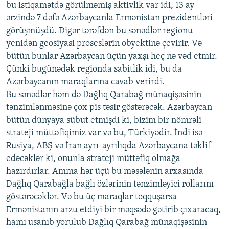
bu istiqamətdə görülməmiş aktivlik var idi, 13 ay
ərzində 7 dəfə Azərbaycanla Ermənistan prezidentləri
görüşmüşdü. Digər tərəfdən bu sənədlər regionu
yenidən geosiyasi proseslərin obyektinə çevirir. Və
bütün bunlar Azərbaycan üçün yaxşı heç nə vəd etmir.
Çünki bugünədək regionda sabitlik idi, bu da
Azərbaycanın maraqlarına cavab verirdi.
Bu sənədlər həm də Dağlıq Qarabağ münaqişəsinin
tənzimlənməsinə çox pis təsir göstərəcək. Azərbaycan
bütün dünyaya sübut etmişdi ki, bizim bir nömrəli
strateji müttəfiqimiz var və bu, Türkiyədir. İndi isə
Rusiya, ABŞ və İran ayrı-ayrılıqda Azərbaycana təklif
edəcəklər ki, onunla strateji müttəfiq olmağa
hazırdırlar. Amma hər üçü bu məsələnin arxasında
Dağlıq Qarabağla bağlı özlərinin tənzimləyici rollarını
göstərəcəklər. Və bu üç maraqlar toqquşarsa
Ermənistanın arzu etdiyi bir məqsədə gətirib çıxaracaq,
hamı usanıb yorulub Dağlıq Qarabağ münaqişəsinin