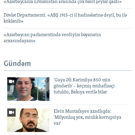
«Azərbaycanla Ermənistan arasında çox bəsit şeylər qaldı»
Dövlət Departamenti: «ABŞ 1915-ci il hadisələrinə deyil, bu ilə
köklənib»
«Azərbaycan parlamentində verdiyim bəyanatın
arxasındayam»
Gündəm
'Guya Əli Kərimliyə 850 min
göndərib' – keçmiş mühafizəçi
tutuldu, Bakıya verilə bilər
Elvin Mustafayev azadlıqda:
'Milyonluq yox, minlik korrupsiya
var'