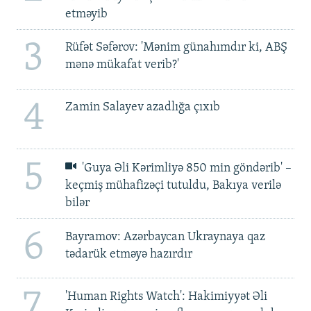
etməyib
3
Rüfət Səfərov: 'Mənim günahımdır ki, ABŞ
mənə mükafat verib?'
4
Zamin Salayev azadlığa çıxıb
5
'Guya Əli Kərimliyə 850 min göndərib' –
keçmiş mühafizəçi tutuldu, Bakıya verilə
bilər
6
Bayramov: Azərbaycan Ukraynaya qaz
tədarük etməyə hazırdır
7
'Human Rights Watch': Hakimiyyət Əli