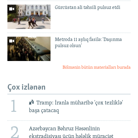
Gürcüstan ali təhsili pulsuz etdi
Metroda 11 aylıq fasilə: 'Daşınma
pulsuz olsun'
Bölmənin bütün materialları burada
Çox izlənən
1
Tramp: İranla müharibə 'çox tezliklə'
başa çatacaq
2
Azərbaycan Bəhruz Həsənlinin
ekstradisiyası üçün hələlik müraciət