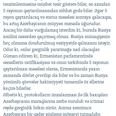
tənzimlənməsinə müsbət təsir göstərə bilər, ən azından
5 rayonun qaytarılmasından söhbət gedə bilər. Əgər 5
rayon qaytarılacaq və status məsələsi sonraya qalacaqsa,
bu artıq Azərbaycanın müyyən mənada uğurudur.
Ancaq bir daha vurğulamaq istərdim ki, burada Rusiya
amilini nəzərdən qaçırmaq olmaz. Rusiya münaqişənin
heç olmazsa dondurulmuş vəziyyətdə qalmasını istəyir.
Odur ki, onlar gərginlik yaratmağa nail olacaqlar.
Güman edirəm ki, Ermənistan parlamentində
sənədlərin ratifikasiyası və onun tərkibində 5 rayonun
qaytarılması məsələsi olarsa, Ermənistanda yaxın
zamanda dövlət çevrilişi ola bilər və bu zaman Rusiya
yönümlü qüvvələr hakimiyyəti tamamilə öz əllərinə
keçirə bilərlər.
Əlbəttə ki, protokolların imzalanması ilə ilk baxışdan
Azərbaycanın maraqlarına zərbə vurulub və ictimai
rəydə gərginlik hökm sürür. Amma zənnimcə
Azərbaycan bir qədər gözləmə mövqeyi tutmalıdır.