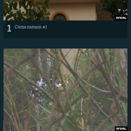
1
Cümə namazı #1