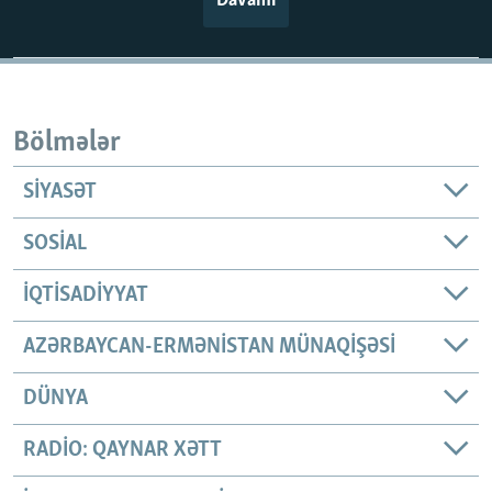
Davamı
Bölmələr
SIYASƏT
SOSIAL
İQTISADIYYAT
AZƏRBAYCAN-ERMƏNISTAN MÜNAQIŞƏSI
DÜNYA
RADIO: QAYNAR XƏTT