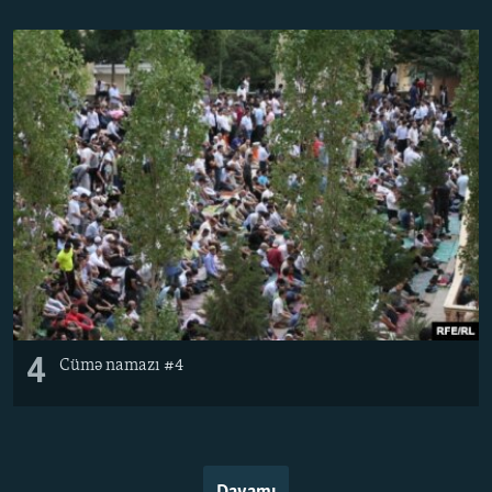
4
Cümə namazı #4