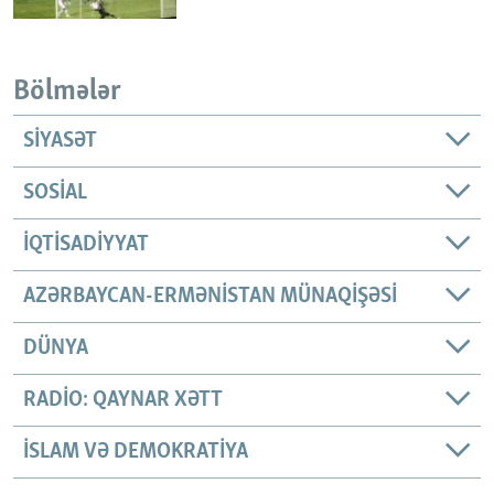
Bölmələr
SIYASƏT
SOSIAL
İQTISADIYYAT
AZƏRBAYCAN-ERMƏNISTAN MÜNAQIŞƏSI
DÜNYA
RADIO: QAYNAR XƏTT
İSLAM VƏ DEMOKRATIYA