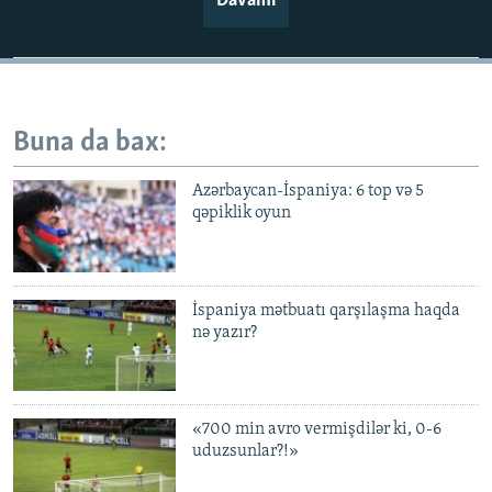
Davamı
Buna da bax:
Azərbaycan-İspaniya: 6 top və 5
qəpiklik oyun
İspaniya mətbuatı qarşılaşma haqda
nə yazır?
«700 min avro vermişdilər ki, 0-6
uduzsunlar?!»