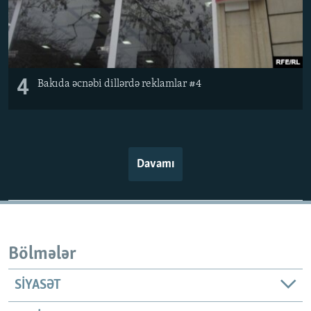
4
Bakıda əcnəbi dillərdə reklamlar #4
Davamı
Bölmələr
SIYASƏT