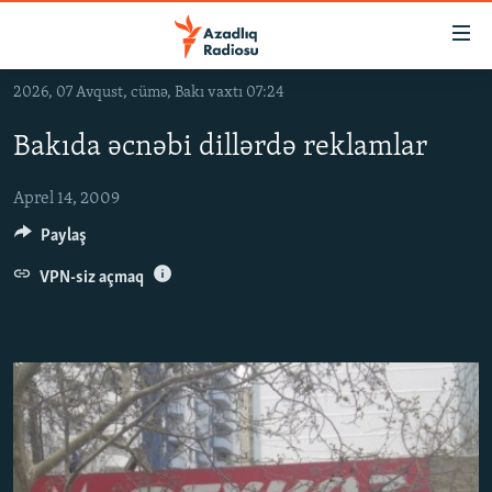
Keçid
linkləri
Əsas
2026, 07 Avqust, cümə, Bakı vaxtı 07:24
məzmuna
GÜNDƏM
qayıt
Bakıda əcnəbi dillərdə reklamlar
#İZAHLA
Əsas
KORRUPSIOMETR
naviqasiyaya
Aprel 14, 2009
qayıt
#ƏSLINDƏ
Paylaş
Axtarışa
FƏRQƏ BAX
VPN-siz açmaq
keç
QANUNI DOĞRU
ARAŞDIRMA
MULTIMEDIA
RADIO ARXIV
VIDEO
HAQQIMIZDA
FOTOQALEREYA
OXU ZALI