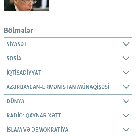
Bölmələr
SIYASƏT
SOSIAL
İQTISADIYYAT
AZƏRBAYCAN-ERMƏNISTAN MÜNAQIŞƏSI
DÜNYA
RADIO: QAYNAR XƏTT
İSLAM VƏ DEMOKRATIYA