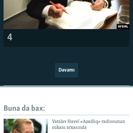
4
Davamı
Buna da bax:
Vatslav Havel «Azadlıq» radiosunun
sükanı arxasında