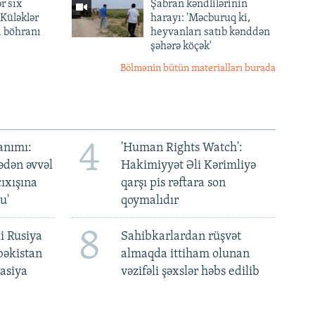
r sıx
Şabran kəndlilərinin
— Küləklər
harayı: 'Məcburuq ki,
a böhranı
heyvanları satıb kənddən
şəhərə köçək'
Bölmənin bütün materialları burada
4
anımı:
'Human Rights Watch':
ədən əvvəl
Hakimiyyət Əli Kərimliyə
ıxışına
qarşı pis rəftara son
u'
qoymalıdır
8
i Rusiya
Sahibkarlardan rüşvət
bəkistan
almaqda ittiham olunan
asiya
vəzifəli şəxslər həbs edilib