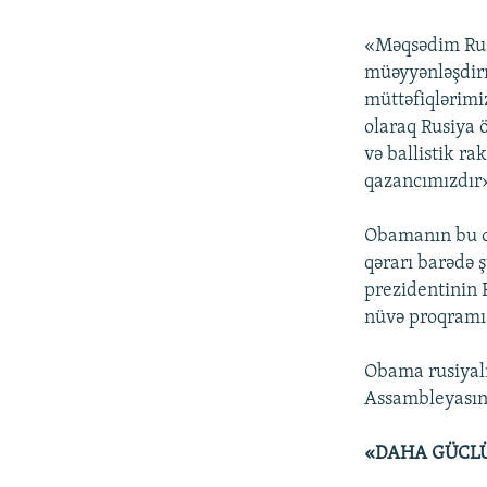
«Məqsədim Rusi
müəyyənləşdirm
müttəfiqlərimi
olaraq Rusiya 
və ballistik ra
qazancımızdır
Obamanın bu qə
qərarı barədə 
prezidentinin 
nüvə proqramı 
Obama rusiyal
Assambleyasını
«DAHA GÜCLÜ