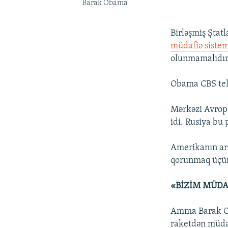
Barak Obama
Birləşmiş Ştat
müdafiə sistem
olunmamalıdır
Obama CBS tele
Mərkəzi Avrop
idi. Rusiya bu 
Amerikanın ar
qorunmaq üçün
«BİZİM MÜDA
Amma Barak Ob
raketdən müdaf