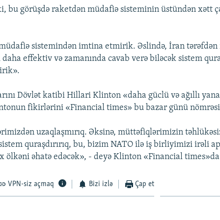
, bu görüşdə raketdən müdafiə sisteminin üstündən xətt ç
müdafiə sistemindən imtina etmirik. Əslində, İran tərəfd
ı daha effektiv və zamanında cavab verə biləcək sistem qur
irik».
ını Dövlət katibi Hillari Klinton «daha güclü və ağıllı ya
intonun fikirlərini «Financial times» bu bazar günü nömrəs
ərimizdən uzaqlaşmırıq. Əksinə, müttəfiqlərimizin təhlükəsiz
istem quraşdırırıq, bu, bizim NATO ilə iş birliyimizi irəli a
x ölkəni əhatə edəcək», - deyə Klinton «Financial times»da 
VPN-siz açmaq
Bizi izlə
Çap et