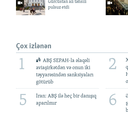
Gürcüstan ali təhsili
pulsuz etdi
Çox izlənən
1
2
X
ABŞ SEPAH-la əlaqəli
aviaşirkətdən və onun iki
təyyarəsindən sanksiyaları
götürüb
5
6
İran: ABŞ ilə heç bir danışıq
Ə
aparılmır
ş
b