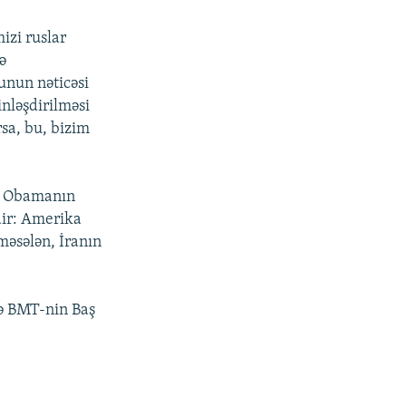
izi ruslar
ə
unun nəticəsi
inləşdirilməsi
rsa, bu, bizim
da Obamanın
dir: Amerika
əsələn, İranın
ə BMT-nin Baş