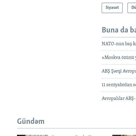
Siyasət
D
Buna da b
NATO-nun baş kat
«Moskva özünü y
ABŞ Şərqi Avrop
11 sentyabrdan s
Avropalılar ABŞ-
Gündəm