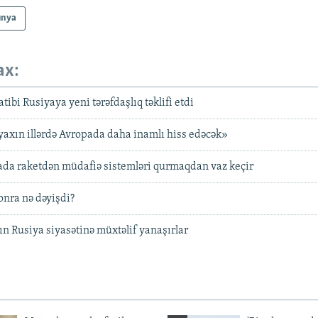
ünya
ax:
ibi Rusiyaya yeni tərəfdaşlıq təklifi etdi
axın illərdə Avropada daha inamlı hiss edəcək»
ada raketdən müdafiə sistemləri qurmaqdan vaz keçir
onra nə dəyişdi?
ın Rusiya siyasətinə müxtəlif yanaşırlar