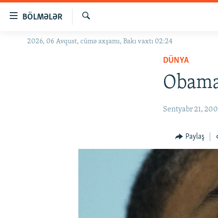
Keçid
BÖLMƏLƏR
linkləri
Axtar
Əsas
2026, 06 Avqust, cümə axşamı, Bakı vaxtı 02:24
GÜNDƏM
məzmuna
DÜNYA
#İZAHLA
qayıt
Əsas
Obama 
KORRUPSIOMETR
naviqasiyaya
#ƏSLINDƏ
qayıt
Sentyabr 21, 20
Axtarışa
FƏRQƏ BAX
keç
QANUNI DOĞRU
Paylaş
ARAŞDIRMA
MULTIMEDIA
RADIO ARXIV
VIDEO
HAQQIMIZDA
FOTOQALEREYA
OXU ZALI