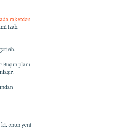
ada raketdən
imi izah
ətirib.
c Buşun planı
nlaşır.
rından
ki, onun yeni