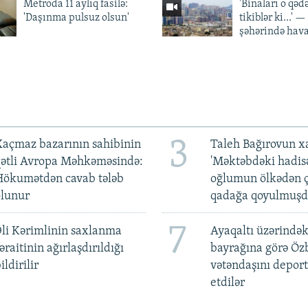
Metroda 11 aylıq fasilə:
'Binaları o qədə
'Daşınma pulsuz olsun'
tikiblər ki...' 
şəhərində hav
3
açmaz bazarının sahibinin
Taleh Bağırovun x
qətli Avropa Məhkəməsində:
'Məktəbdəki hadis
Hökumətdən cavab tələb
oğlumun ölkədən ç
olunur
qadağa qoyulmuşd
7
li Kərimlinin saxlanma
Ayaqaltı üzərindək
əraitinin ağırlaşdırıldığı
bayrağına görə Öz
ildirilir
vətəndaşını deport
etdilər