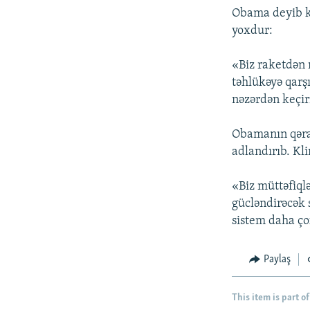
Obama deyib ki
yoxdur:
«Biz raketdən 
təhlükəyə qarş
nəzərdən keçir
Obamanın qərar
adlandırıb. Kl
«Biz müttəfiql
gücləndirəcək s
sistem daha ço
Paylaş
This item is part of