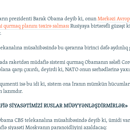
ların prezidenti Barak Obama deyib ki, onun
Mərkəzi Avrop
i qurmaq planını təxirə salması
Rusiyaya birtərəfli güzəşt k
.
kanalına müsahibəsində bu qərarına birinci dəfə aydınlıq g
ada raketdən müdafiə sistemi qurmaq Obamanın sələfi Cor
plana qarşı çıxırdı, deyirdi ki, NATO onun sərhədlərinə yaxı
qumenti isə bu idi ki, sistem ona İranın mümkün hücumla
 lazımdır.
FİƏ SİYASƏTİMİZİ RUSLAR MÜƏYYƏNLƏŞDİRMİRLƏR»
ama CBS telekanalına müsahibəsində deyib ki, ümidi var 
iə siyasəti Moskvanın paranoidliyini azaldacaq: