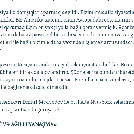
ya ilə danışıqlar aparmaq deyildi. Bizim müdafiə siyasətim
irlər. Biz Amerika xalqını, onun Avropadakı qoşunlarını v
zi qorumaq üçün ən yaxşı yolla bağlı qərar vermişik. Əgər b
özünü daha az paranoid hiss edirsə və indi İranın nüvə zəng
ketləri ilə bağlı bizimlə daha yaxından işləmək arzusundadı
».
rarını Rusiya rəsmiləri də yüksək qiymətləndiriblər. Bu 
şübhələri bir az da alovlandırıb. Şübhələr isə bundan ibarət
Rusiyanı ovundurmaqda məqsədi Kremllə başqa sahələrdə, m
ilə bağlı əməkdaşlıq etməkdir.
ı həmkarı Dmitri Medvedev ilə bu həftə Nyu-York şəhərind
n toplantısında görüşəcək.
 VƏ AĞILLI YANAŞMA»