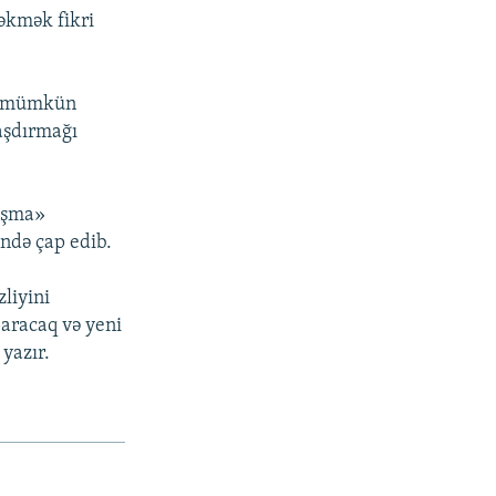
əkmək fikri
ən mümkün
aşdırmağı
naşma»
ində çap edib.
liyini
paracaq və yeni
yazır.