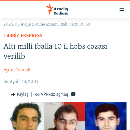
Keçid
linkləri
Əsas
2026, 06 Avqust, cümə axşamı, Bakı vaxtı 05:53
məzmuna
GÜNDƏM
TƏBRIZ EKSPRESS
qayıt
#İZAHLA
Əsas
Altı milli fəalla 10 il həbs cəzası
KORRUPSIOMETR
naviqasiyaya
verilib
qayıt
#ƏSLINDƏ
Axtarışa
Aydın Təbrizli
FƏRQƏ BAX
keç
Sentyabr 14, 2009
QANUNI DOĞRU
ARAŞDIRMA
Paylaş
VPN-siz açmaq
MULTIMEDIA
RADIO ARXIV
VIDEO
HAQQIMIZDA
FOTOQALEREYA
OXU ZALI