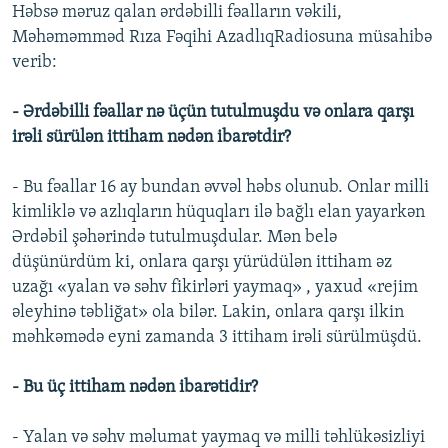
Həbsə məruz qalan ərdəbilli fəalların vəkili,
Məhəməmməd Rıza Fəqihi AzadlıqRadiosuna müsahibə
verib:
- Ərdəbilli fəallar nə üçün tutulmuşdu və onlara qarşı
irəli sürülən ittiham nədən ibarətdir?
- Bu fəallar 16 ay bundan əvvəl həbs olunub. Onlar milli
kimliklə və azlıqların hüquqları ilə bağlı elan yayarkən
Ərdəbil şəhərində tutulmuşdular. Mən belə
düşünürdüm ki, onlara qarşı yürüdülən ittiham əz
uzağı «yalan və səhv fikirləri yaymaq» , yaxud «rejim
əleyhinə təbliğat» ola bilər. Lakin, onlara qarşı ilkin
məhkəmədə eyni zamanda 3 ittiham irəli sürülmüşdü.
- Bu üç ittiham nədən ibarətidir?
- Yalan və səhv məlumat yaymaq və milli təhlükəsizliyi