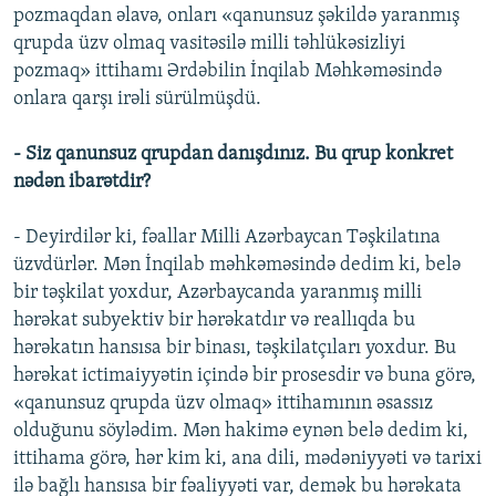
pozmaqdan əlavə, onları «qanunsuz şəkildə yaranmış
qrupda üzv olmaq vasitəsilə milli təhlükəsizliyi
pozmaq» ittihamı Ərdəbilin İnqilab Məhkəməsində
onlara qarşı irəli sürülmüşdü.
- Siz qanunsuz qrupdan danışdınız. Bu qrup konkret
nədən ibarətdir?
- Deyirdilər ki, fəallar Milli Azərbaycan Təşkilatına
üzvdürlər. Mən İnqilab məhkəməsində dedim ki, belə
bir təşkilat yoxdur, Azərbaycanda yaranmış milli
hərəkat subyektiv bir hərəkatdır və reallıqda bu
hərəkatın hansısa bir binası, təşkilatçıları yoxdur. Bu
hərəkat ictimaiyyətin içində bir prosesdir və buna görə,
«qanunsuz qrupda üzv olmaq» ittihamının əsassız
olduğunu söylədim. Mən hakimə eynən belə dedim ki,
ittihama görə, hər kim ki, ana dili, mədəniyyəti və tarixi
ilə bağlı hansısa bir fəaliyyəti var, demək bu hərəkata