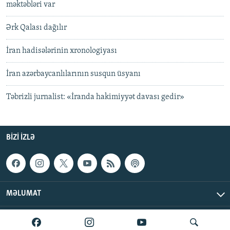
məktəbləri var
Ərk Qalası dağılır
İran hadisələrinin xronologiyası
İran azərbaycanlılarının susqun üsyanı
Təbrizli jurnalist: «İranda hakimiyyət davası gedir»
BIZI IZLƏ
MƏLUMAT
AzadlıqRadiosu © 2026 Inc. | Bütün hüquqlar qorunur