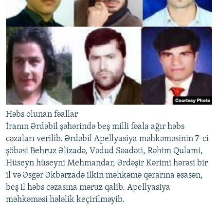
İNFOQRAFIKA
AZƏRBAYCAN ƏDƏBIYYATI KITABXANASI
MISSIYAMIZ
BIZI IZLƏ
KARIKATURA
İSLAM VƏ DEMOKRATIYA
PEŞƏ ETIKASI VƏ JURNALISTIKA STANDARTLARIMIZ
İZ - MƏDƏNIYYƏT PROQRAMI
MATERIALLARIMIZDAN ISTIFADƏ
AZADLIQRADIOSU MOBIL TELEFONUNUZDA
RFE/RL-in bütün saytları
BIZIMLƏ ƏLAQƏ
XƏBƏR BÜLLETENLƏRIMIZ
Həbs olunan fəallar
İranın Ərdəbil şəhərində beş milli fəala ağır həbs
cəzaları verilib. Ərdəbil Apellyasiya məhkəməsinin 7-ci
şöbəsi Behruz Əlizadə, Vədud Səadəti, Rəhim Qulami,
Hüseyn hüseyni Mehmandar, Ərdəşir Kərimi hərəsi bir
il və Əsgər Əkbərzadə ilkin məhkəmə qərarına əsasən,
beş il həbs cəzasına məruz qalib. Apellyasiya
məhkəməsi hələlik keçirilməyib.