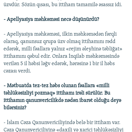
üzvdür. Sözün qısası, bu ittiham tamamilə əsassız idi.
- Apellyasiya məhkəməsi necə düşünürdü?
- Apellyasiya məhkəməsi, ilkin məhkəmədən fərqli
olaraq, qanunsuz qrupa üzv olmaq ittihamını rədd
edərək, milli fəallara yalnız «rejim əleyhinə təbliğat»
ittihamını qəbul edir. Onlara İnqilab məhkəməsində
verilən 5 il həbsi ləğv edərək, hərəsinə 1 bir il həbs
cəzası verdi.
- Mətbuatda tez-tez həbs olunan fəallara «milli
təhlükəsizliyi pozmaq» ittihamı irəli sürülür. Bu
ittihamın qanunvericilikdə nədən ibarət olduğu deyə
bilərsiniz?
- İslam Cəza Qanunvericiliyində belə bir ittiham var.
Cəza Qanunvericiliyinə «daxili və xarici təhlükəsizliyi