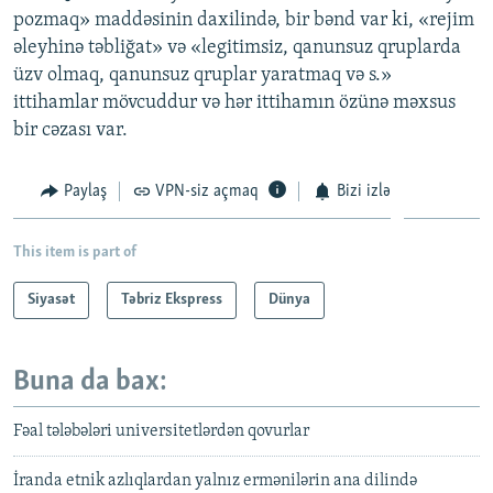
pozmaq» maddəsinin daxilində, bir bənd var ki, «rejim
əleyhinə təbliğat» və «legitimsiz, qanunsuz qruplarda
üzv olmaq, qanunsuz qruplar yaratmaq və s.»
ittihamlar mövcuddur və hər ittihamın özünə məxsus
bir cəzası var.
Paylaş
VPN-siz açmaq
Bizi izlə
This item is part of
Siyasət
Təbriz Ekspress
Dünya
Buna da bax:
Fəal tələbələri universitetlərdən qovurlar
İranda etnik azlıqlardan yalnız ermənilərin ana dilində