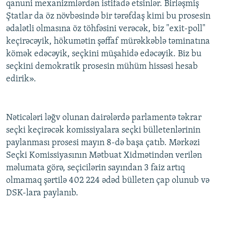
qanuni mexanizmlərdən istifadə etsinlər. Birləşmiş
Ştatlar da öz növbəsində bir tərəfdaş kimi bu prosesin
ədalətli olmasına öz töhfəsini verəcək, biz "exit-poll"
keçirəcəyik, hökumətin şəffaf mürəkkəblə təminatına
kömək edəcəyik, seçkini müşahidə edəcəyik. Biz bu
seçkini demokratik prosesin mühüm hissəsi hesab
edirik».
Nəticələri ləğv olunan dairələrdə parlamentə təkrar
seçki keçirəcək komissiyalara seçki bülletenlərinin
paylanması prosesi mayın 8-də başa çatıb. Mərkəzi
Seçki Komissiyasının Mətbuat Xidmətindən verilən
məlumata görə, seçicilərin sayından 3 faiz artıq
olmamaq şərtilə 402 224 ədəd bülleten çap olunub və
DSK-lara paylanıb.