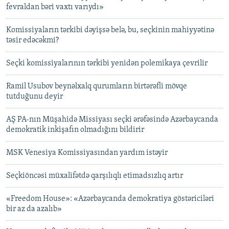
fevraldan bəri vaxtı varıydı»
Komissiyaların tərkibi dəyişsə belə, bu, seçkinin mahiyyətinə
təsir edəcəkmi?
Seçki komissiyalarının tərkibi yenidən polemikaya çevrilir
Ramil Usubov beynəlxalq qurumların birtərəfli mövqe
tutduğunu deyir
AŞ PA-nın Müşahidə Missiyası seçki ərəfəsində Azərbaycanda
demokratik inkişafın olmadığını bildirir
MSK Venesiya Komissiyasından yardım istəyir
Seçkiöncəsi müxalifətdə qarşılıqlı etimadsızlıq artır
«Freedom House»: «Azərbaycanda demokratiya göstəriciləri
bir az da azalıb»