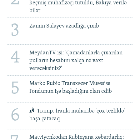
keçmiş mühafizəçi tutuldu, Bakıya verilə
bilər
3
Zamin Salayev azadlığa çıxıb
4
MeydanTV işi: 'Çamadanlarla çıxarılan
pulların hesabını xalqa nə vaxt
verəcəksiniz?'
5
Marko Rubio Transxəzər Müəssisə
Fondunun işə başladığını elan edib
6
Tramp: İranla müharibə 'çox tezliklə'
başa çatacaq
Matviyenkodan Rubinyana xəbərdarlıq: