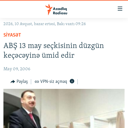
Keçid
linkləri
Əsas
2026, 10 Avqust, bazar ertəsi, Bakı vaxtı 09:26
məzmuna
GÜNDƏM
SIYASƏT
qayıt
#İZAHLA
Əsas
ABŞ 13 may seçkisinin düzgün
KORRUPSIOMETR
naviqasiyaya
keçəcəyinə ümid edir
qayıt
#ƏSLINDƏ
Axtarışa
May 09, 2006
FƏRQƏ BAX
keç
QANUNI DOĞRU
Paylaş
VPN-siz açmaq
ARAŞDIRMA
MULTIMEDIA
RADIO ARXIV
VIDEO
HAQQIMIZDA
FOTOQALEREYA
OXU ZALI