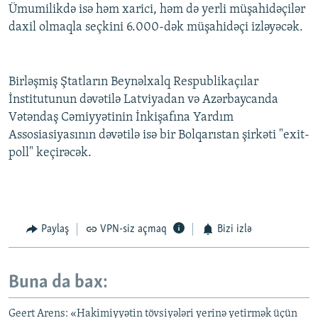
Ümumilikdə isə həm xarici, həm də yerli müşahidəçilər
daxil olmaqla seçkini 6.000-dək müşahidəçi izləyəcək.
Birləşmiş Ştatların Beynəlxalq Respublikaçılar
İnstitutunun dəvətilə Latviyadan və Azərbaycanda
Vətəndaş Cəmiyyətinin İnkişafına Yardım
Assosiasiyasının dəvətilə isə bir Bolqarıstan şirkəti "exit-
poll" keçirəcək.
Paylaş
VPN-siz açmaq
Bizi izlə
Buna da bax:
Geert Arens: «Hakimiyyətin tövsiyələri yerinə yetirmək üçün