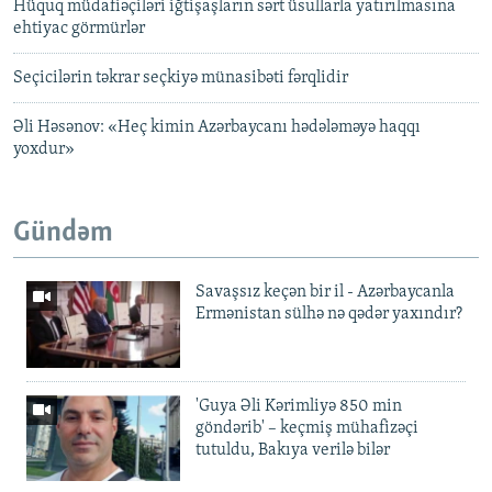
Hüquq müdafiəçiləri iğtişaşların sərt üsullarla yatırılmasına
ehtiyac görmürlər
Seçicilərin təkrar seçkiyə münasibəti fərqlidir
Əli Həsənov: «Heç kimin Azərbaycanı hədələməyə haqqı
yoxdur»
Gündəm
Savaşsız keçən bir il - Azərbaycanla
Ermənistan sülhə nə qədər yaxındır?
'Guya Əli Kərimliyə 850 min
göndərib' – keçmiş mühafizəçi
tutuldu, Bakıya verilə bilər