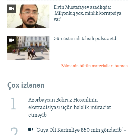
Elvin Mustafayev azadlıqda:
'Milyonluq yox, minlik korrupsiya
var'
Gürcüstan ali təhsili pulsuz etdi
Bölmənin bütün materialları burada
Çox izlənən
1
Azərbaycan Bəhruz Həsənlinin
ekstradisiyası üçün hələlik müraciət
etməyib
2
'Guya Əli Kərimliyə 850 min göndərib' –