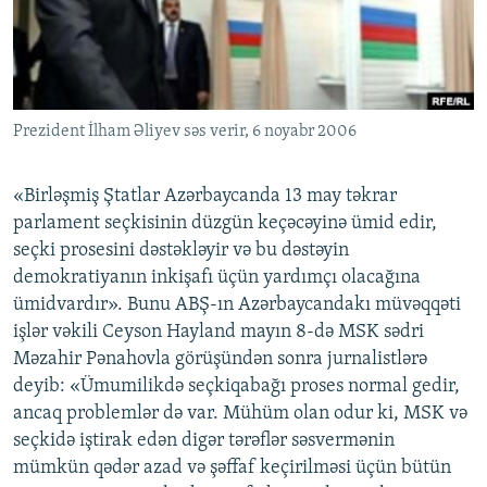
İNFOQRAFIKA
AZƏRBAYCAN ƏDƏBIYYATI KITABXANASI
MISSIYAMIZ
BIZI IZLƏ
KARIKATURA
İSLAM VƏ DEMOKRATIYA
PEŞƏ ETIKASI VƏ JURNALISTIKA STANDARTLARIMIZ
İZ - MƏDƏNIYYƏT PROQRAMI
MATERIALLARIMIZDAN ISTIFADƏ
Prezident İlham Əliyev səs verir, 6 noyabr 2006
AZADLIQRADIOSU MOBIL TELEFONUNUZDA
RFE/RL-in bütün saytları
BIZIMLƏ ƏLAQƏ
«Birləşmiş Ştatlar Azərbaycanda 13 may təkrar
XƏBƏR BÜLLETENLƏRIMIZ
parlament seçkisinin düzgün keçəcəyinə ümid edir,
seçki prosesini dəstəkləyir və bu dəstəyin
demokratiyanın inkişafı üçün yardımçı olacağına
ümidvardır». Bunu ABŞ-ın Azərbaycandakı müvəqqəti
işlər vəkili Ceyson Hayland mayın 8-də MSK sədri
Məzahir Pənahovla görüşündən sonra jurnalistlərə
deyib: «Ümumilikdə seçkiqabağı proses normal gedir,
ancaq problemlər də var. Mühüm olan odur ki, MSK və
seçkidə iştirak edən digər tərəflər səsvermənin
mümkün qədər azad və şəffaf keçirilməsi üçün bütün