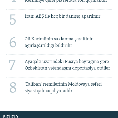
Kərimliyə qarşı pis rəftara son qoymalıdır
5
İran: ABŞ ilə heç bir danışıq aparılmır
6
Əli Kərimlinin saxlanma şəraitinin
ağırlaşdırıldığı bildirilir
7
Ayaqaltı üzərindəki Rusiya bayrağına görə
Özbəkistan vətəndaşını deportasiya etdilər
8
'Taliban' rəsmilərinin Moldovaya səfəri
siyasi qalmaqal yaradıb
BIZI IZLƏ