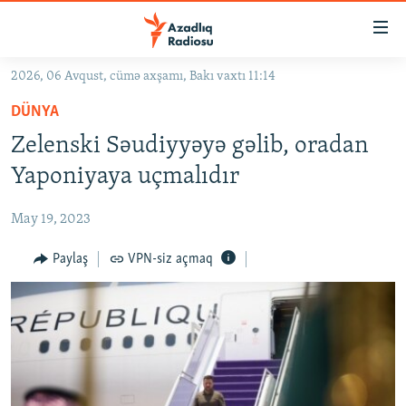
Keçid
linkləri
Əsas
2026, 06 Avqust, cümə axşamı, Bakı vaxtı 11:14
məzmuna
GÜNDƏM
DÜNYA
qayıt
#İZAHLA
Əsas
Zelenski Səudiyyəyə gəlib, oradan
KORRUPSIOMETR
naviqasiyaya
Yaponiyaya uçmalıdır
qayıt
#ƏSLINDƏ
Axtarışa
May 19, 2023
FƏRQƏ BAX
keç
QANUNI DOĞRU
Paylaş
VPN-siz açmaq
ARAŞDIRMA
MULTIMEDIA
RADIO ARXIV
VIDEO
HAQQIMIZDA
FOTOQALEREYA
OXU ZALI