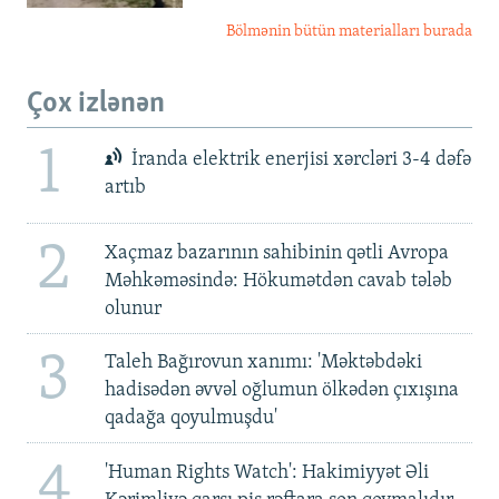
Bölmənin bütün materialları burada
Çox izlənən
1
İranda elektrik enerjisi xərcləri 3-4 dəfə
artıb
2
Xaçmaz bazarının sahibinin qətli Avropa
Məhkəməsində: Hökumətdən cavab tələb
olunur
3
Taleh Bağırovun xanımı: 'Məktəbdəki
hadisədən əvvəl oğlumun ölkədən çıxışına
qadağa qoyulmuşdu'
4
'Human Rights Watch': Hakimiyyət Əli