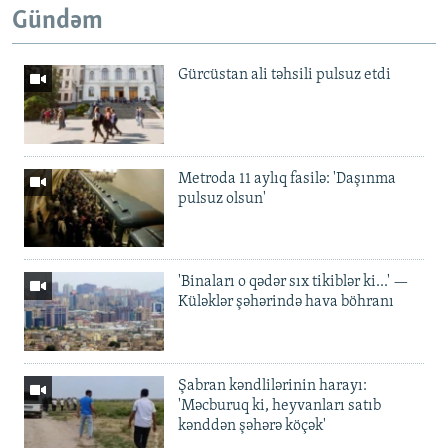
Gündəm
Gürcüstan ali təhsili pulsuz etdi
Metroda 11 aylıq fasilə: 'Daşınma
pulsuz olsun'
'Binaları o qədər sıx tikiblər ki...' —
Küləklər şəhərində hava böhranı
Şabran kəndlilərinin harayı:
'Məcburuq ki, heyvanları satıb
kənddən şəhərə köçək'