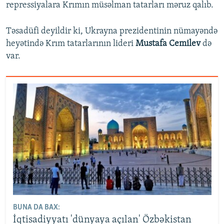
repressiyalara Krımın müsəlman tatarları məruz qalıb.
Təsadüfi deyildir ki, Ukrayna prezidentinin nümayəndə
heyətində Krım tatarlarının lideri
Mustafa Cemilev
də
var.
BUNA DA BAX:
İqtisadiyyatı 'dünyaya açılan' Özbəkistan