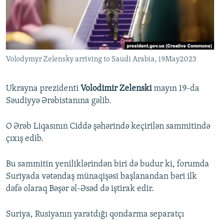
İNFOQRAFIKA
AZƏRBAYCAN ƏDƏBIYYATI KITABXANASI
MISSIYAMIZ
BIZI IZLƏ
KARIKATURA
İSLAM VƏ DEMOKRATIYA
PEŞƏ ETIKASI VƏ JURNALISTIKA STANDARTLARIMIZ
İZ - MƏDƏNIYYƏT PROQRAMI
MATERIALLARIMIZDAN ISTIFADƏ
Volodymyr Zelensky arriving to Saudi Arabia, 19May2023
AZADLIQRADIOSU MOBIL TELEFONUNUZDA
RFE/RL-in bütün saytları
BIZIMLƏ ƏLAQƏ
Ukrayna prezidenti
Volodimir Zelenski
mayın 19-da
XƏBƏR BÜLLETENLƏRIMIZ
Səudiyyə Ərəbistanına gəlib.
O Ərəb Liqasının Ciddə şəhərində keçirilən sammitində
çıxış edib.
Bu sammitin yeniliklərindən biri də budur ki, forumda
Suriyada vətəndaş münaqişəsi başlanandan bəri ilk
dəfə olaraq Bəşər əl-Əsəd də iştirak edir.
Suriya, Rusiyanın yaratdığı qondarma separatçı