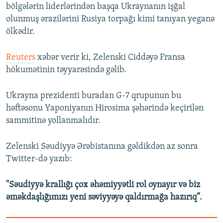
bölgələrin liderlərindən başqa Ukraynanın işğal
olunmuş ərazilərini Rusiya torpağı kimi tanıyan yeganə
ölkədir.
Reuters
xəbər verir ki, Zelenski Ciddəyə Fransa
hökumətinin təyyarəsində gəlib.
Ukrayna prezidenti buradan G-7 qrupunun bu
həftəsonu Yaponiyanın Hirosima şəhərində keçirilən
sammitinə yollanmalıdır.
Zelenski Səudiyyə Ərəbistanına gəldikdən az sonra
Twitter-də yazıb:
"Səudiyyə krallığı çox əhəmiyyətli rol oynayır və biz
əməkdaşlığımızı yeni səviyyəyə qaldırmağa hazırıq”.