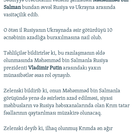
Səudiyyə Ərəbistanın vəliəhd şahzadəsi
Məhəmməd bin
Salman
bundan əvvəl Rusiya və Ukrayna arasında
vasitəçilik edib.
O ötən il Rusiyanın Ukraynada əsir götürdüyü 10
əcnəbinin azadlığa buraxılmasına nail olub.
Təhlilçilər bildirirlər ki, bu razılaşmanın əldə
olunmasında Məhəmməd bin Salmanla Rusiya
prezidenti
Vladimir Putin
arasındakı yaxın
münasibətlər əsas rol oynayıb.
Zelenski bildirib ki, onun Məhəmməd bin Salmanla
görüşündə yenə də əsirlərin azad edilməsi, siyasi
məhbusların və Rusiya həbsxanalarında olan Krım tatar
fəallarının qaytarılması müzakirə olunacaq.
Zelenski deyib ki, ilhaq olunmuş Krımda ən ağır