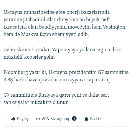
Ukrayna müharibəsinə görə enerji bazarlarında
yaranmış təbəddülatlar dünyanın ən böyük neft
ixracatçısı olan Səudiyyənin mövqeyini həm Vaşinqton,
həm də Moskva üçün əhəmiyyəti edib.
Zelenskinin buradan Yaponiyaya yollanacağına dair
müxtəlif xəbərlər gəlir.
Bloomberg yazır ki, Ukrayna prezidentini G7 sammitinə
ABŞ hərbi hava qüvvələrinin təyyarəsi aparacaq.
G7 sammitində Rusiyaya qarşı yeni və daha sərt
sanksiyalar müzakirə olunur.
Paylaş
VPN-siz açmaq
Bizi izlə