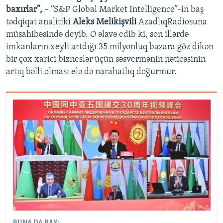
baxırlar”,
– “S&P Global Market Intelligence”-in baş
tədqiqat analitiki
Aleks Melikişvili
AzadlıqRadiosuna
müsahibəsində deyib. O əlavə edib ki, son illərdə
imkanların xeyli artdığı 35 milyonluq bazara göz dikən
bir çox xarici bizneslər üçün səsvermənin nəticəsinin
artıq bəlli olması elə də narahatlıq doğurmur.