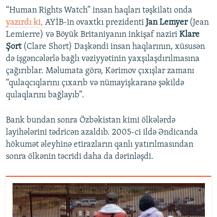
“Human Rights Watch” insan haqları təşkilatı onda
yazırdı ki,
AYİB-in ovaxtkı prezidenti
Jan Lemyer
(Jean
Lemierre) və Böyük Britaniyanın inkişaf naziri
Klare
Şort
(Clare Short) Daşkəndi insan haqlarının, xüsusən
də işgəncələrlə bağlı vəziyyətinin yaxşılaşdırılmasına
çağırıblar. Məlumata görə, Kərimov çıxışlar zamanı
“qulaqcıqlarını çıxarıb və nümayişkaranə şəkildə
qulaqlarını bağlayıb”.
Bank bundan sonra Özbəkistan kimi ölkələrdə
layihələrini tədricən azaldıb. 2005-ci ildə Əndicanda
hökumət əleyhinə etirazların qanlı yatırılmasından
sonra ölkənin təcridi daha da dərinləşdi.