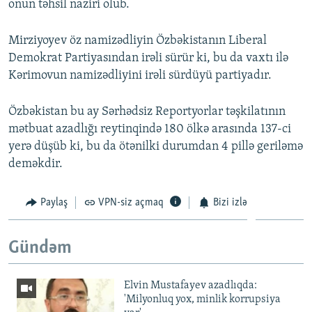
onun təhsil naziri olub.
Mirziyoyev öz namizədliyin Özbəkistanın Liberal
Demokrat Partiyasından irəli sürür ki, bu da vaxtı ilə
Kərimovun namizədliyini irəli sürdüyü partiyadır.
Özbəkistan bu ay Sərhədsiz Reportyorlar təşkilatının
mətbuat azadlığı reytinqində 180 ölkə arasında 137-ci
yerə düşüb ki, bu da ötənilki durumdan 4 pillə geriləmə
deməkdir.
Paylaş
VPN-siz açmaq
Bizi izlə
Gündəm
Elvin Mustafayev azadlıqda:
'Milyonluq yox, minlik korrupsiya