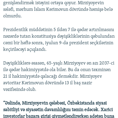
genişləndirmək istəyini ortaya qoyur. Mirziyoyevin
sələfi, mərhum İslam Kərimovun dövründə həmişə belə
olmurdu.
Prezidentlik müddətinin 5 ildən 7 ilə qədər artırılmasını
nəzərdə tutan konstitusiya dəyişikliklərinin qəbulundan
cəmi bir həftə sonra, iyulun 9-da prezident seçkilərinin
keçiriləcəyi açıqlandı.
Dəyişikliklərə əsasən, 65-yaşlı Mirziyoyev ən azı 2037-ci
ilə qədər hakimiyyətdə ola bilər. Bu da onun təxminən
21 il hakimiyyətdə qalacağı deməkdir. Mirziyoyev
avtoritar Kərimovun dövründə 13 il baş nazir
vəzifəsində olub.
“Əslində, Mirziyoyevin qələbəsi, Özbəkistanda siyasi
sabitliyi və siyasətin davamlılığını təmin edəcək. Xarici
investorlar bazara girişi qiymətləndirərkən adətən buna