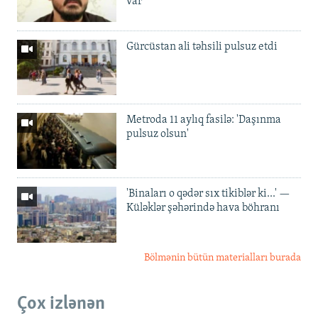
var'
Gürcüstan ali təhsili pulsuz etdi
Metroda 11 aylıq fasilə: 'Daşınma
pulsuz olsun'
'Binaları o qədər sıx tikiblər ki...' —
Küləklər şəhərində hava böhranı
Bölmənin bütün materialları burada
Çox izlənən