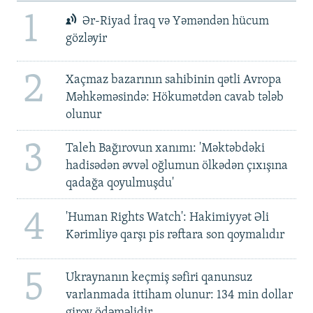
1
Ər-Riyad İraq və Yəməndən hücum
gözləyir
2
Xaçmaz bazarının sahibinin qətli Avropa
Məhkəməsində: Hökumətdən cavab tələb
olunur
3
Taleh Bağırovun xanımı: 'Məktəbdəki
hadisədən əvvəl oğlumun ölkədən çıxışına
qadağa qoyulmuşdu'
4
'Human Rights Watch': Hakimiyyət Əli
Kərimliyə qarşı pis rəftara son qoymalıdır
5
Ukraynanın keçmiş səfiri qanunsuz
varlanmada ittiham olunur: 134 min dollar
girov ödəməlidir