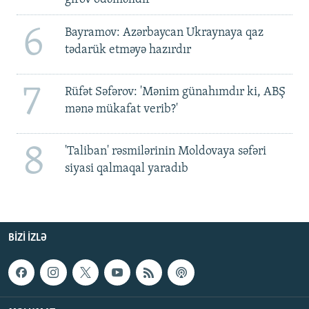
6
Bayramov: Azərbaycan Ukraynaya qaz
tədarük etməyə hazırdır
7
Rüfət Səfərov: 'Mənim günahımdır ki, ABŞ
mənə mükafat verib?'
8
'Taliban' rəsmilərinin Moldovaya səfəri
siyasi qalmaqal yaradıb
BIZI IZLƏ