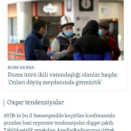
BUNA DA BAX:
Duma üzvü ikili vətəndaşlığı olanlar haqda:
'Onları döyüş meydanında görmürük'
Oxşar tendensiyalar
AYİB-in bu il Səmərqənddə keçirilən konfransında
yenidən bəzi repressiv tendensiyalar diqqət çəkib.
Təhlükəsizlik əməkdaşı AzadlıqRadiosunun özbək