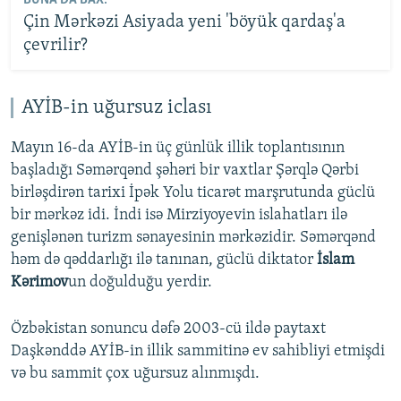
BUNA DA BAX:
Çin Mərkəzi Asiyada yeni 'böyük qardaş'a
çevrilir?
AYİB-in uğursuz iclası
Mayın 16-da AYİB-in üç günlük illik toplantısının
başladığı Səmərqənd şəhəri bir vaxtlar Şərqlə Qərbi
birləşdirən tarixi İpək Yolu ticarət marşrutunda güclü
bir mərkəz idi. İndi isə Mirziyoyevin islahatları ilə
genişlənən turizm sənayesinin mərkəzidir. Səmərqənd
həm də qəddarlığı ilə tanınan, güclü diktator
İslam
Kərimov
un doğulduğu yerdir.
Özbəkistan sonuncu dəfə 2003-cü ildə paytaxt
Daşkənddə AYİB-in illik sammitinə ev sahibliyi etmişdi
və bu sammit çox uğursuz alınmışdı.