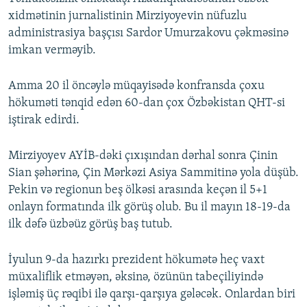
xidmətinin jurnalistinin Mirziyoyevin nüfuzlu
administrasiya başçısı Sardor Umurzakovu çəkməsinə
imkan verməyib.
Amma 20 il öncəylə müqayisədə konfransda çoxu
hökuməti tənqid edən 60-dan çox Özbəkistan QHT-si
iştirak edirdi.
Mirziyoyev AYİB-dəki çıxışından dərhal sonra Çinin
Sian şəhərinə, Çin Mərkəzi Asiya Sammitinə yola düşüb.
Pekin və regionun beş ölkəsi arasında keçən il 5+1
onlayn formatında ilk görüş olub. Bu il mayın 18-19-da
ilk dəfə üzbəüz görüş baş tutub.
İyulun 9-da hazırkı prezident hökumətə heç vaxt
müxaliflik etməyən, əksinə, özünün tabeçiliyində
işləmiş üç rəqibi ilə qarşı-qarşıya gələcək. Onlardan biri