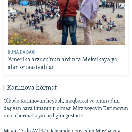
BUNA DA BAX:
‘Amerika arzusu’nun ardınca Meksikaya yol
alan ortaasiyalılar
Kərimova hörmət
Ölkədə Kərimovun heykəli, məqbərəsi və onun adını
daşıyan hava limanının olması Mirziyoyevin Kərimovun
irsinə hörmətlə yanaşdığını göstərir.
Mayın 17-də AYİB-in iclasında çıxış edən Mirziyoyev