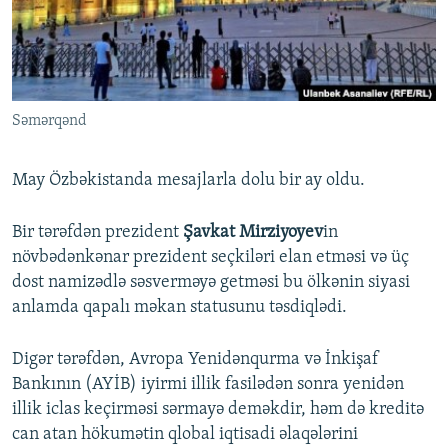
İNFOQRAFIKA
AZƏRBAYCAN ƏDƏBIYYATI KITABXANASI
MISSIYAMIZ
BIZI IZLƏ
KARIKATURA
İSLAM VƏ DEMOKRATIYA
PEŞƏ ETIKASI VƏ JURNALISTIKA STANDARTLARIMIZ
İZ - MƏDƏNIYYƏT PROQRAMI
MATERIALLARIMIZDAN ISTIFADƏ
Səmərqənd
AZADLIQRADIOSU MOBIL TELEFONUNUZDA
RFE/RL-in bütün saytları
BIZIMLƏ ƏLAQƏ
May Özbəkistanda mesajlarla dolu bir ay oldu.
XƏBƏR BÜLLETENLƏRIMIZ
Bir tərəfdən prezident
Şavkat Mirziyoyev
in
növbədənkənar prezident seçkiləri elan etməsi və üç
dost namizədlə səsverməyə getməsi bu ölkənin siyasi
anlamda qapalı məkan statusunu təsdiqlədi.
Digər tərəfdən, Avropa Yenidənqurma və İnkişaf
Bankının (AYİB) iyirmi illik fasilədən sonra yenidən
illik iclas keçirməsi sərmayə deməkdir, həm də kreditə
can atan hökumətin qlobal iqtisadi əlaqələrini