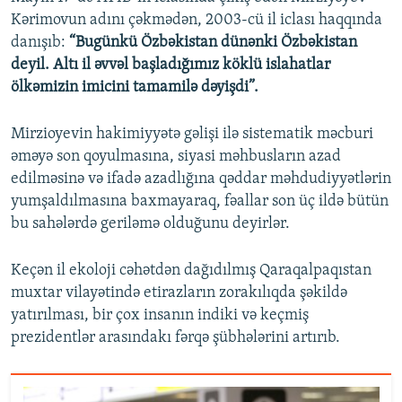
Kərimovun adını çəkmədən, 2003-cü il iclası haqqında
danışıb:
“Bugünkü Özbəkistan dünənki Özbəkistan
deyil. Altı il əvvəl başladığımız köklü islahatlar
ölkəmizin imicini tamamilə dəyişdi”.
Mirzioyevin hakimiyyətə gəlişi ilə sistematik məcburi
əməyə son qoyulmasına, siyasi məhbusların azad
edilməsinə və ifadə azadlığına qəddar məhdudiyyətlərin
yumşaldılmasına baxmayaraq, fəallar son üç ildə bütün
bu sahələrdə geriləmə olduğunu deyirlər.
Keçən il ekoloji cəhətdən dağıdılmış Qaraqalpaqıstan
muxtar vilayətində etirazların zorakılıqda şəkildə
yatırılması, bir çox insanın indiki və keçmiş
prezidentlər arasındakı fərqə şübhələrini artırıb.