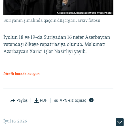
Suriyanın şimalında qaçqın düşərgəsi, arxiv fotosu
İyulun 18 və 19-da Suriyadan 16 nəfər Azərbaycan
vətəndaşı ölkəyə repatriasiya olunub. Məlumatı
Azərbaycan Xarici İşlər Nazirliyi yayıb.
Ətraflı burada oxuyun
Paylaş
PDF
VPN-siz açmaq
İyul 16, 2026