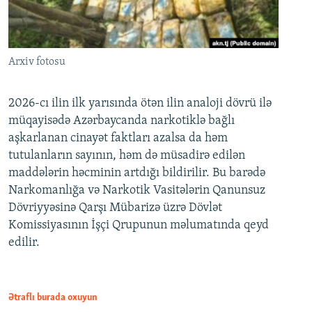
Arxiv fotosu
2026-cı ilin ilk yarısında ötən ilin analoji dövrü ilə
müqayisədə Azərbaycanda narkotiklə bağlı
aşkarlanan cinayət faktları azalsa da həm
tutulanların sayının, həm də müsadirə edilən
maddələrin həcminin artdığı bildirilir. Bu barədə
Narkomanlığa və Narkotik Vasitələrin Qanunsuz
Dövriyyəsinə Qarşı Mübarizə üzrə Dövlət
Komissiyasının İşçi Qrupunun məlumatında qeyd
edilir.
Ətraflı burada oxuyun