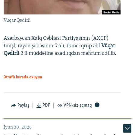
Vüqar Qədirli
Azərbaycan Xalq Cəbhəsi Partiyasının (AXCP)
İmişli rayon şöbəsinin fəalı, ikinci qrup əlil
Vüqar
Qədirli
2 il müddətinə azadlıqdan məhrum edilib.
Ətraflı burada oxuyun
Paylaş
PDF
VPN-siz açmaq
İyun 30, 2026