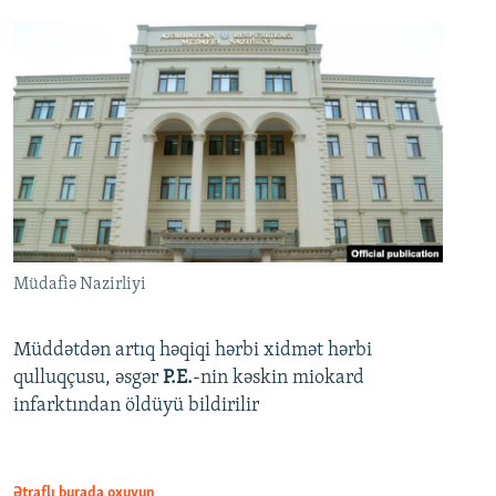
Müdafiə Nazirliyi
Müddətdən artıq həqiqi hərbi xidmət hərbi
qulluqçusu, əsgər
P.E.
-nin kəskin miokard
infarktından öldüyü bildirilir
Ətraflı burada oxuyun