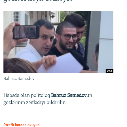
Bəhruz Səmədov
Həbsdə olan politoloq
Bəhruz Səmədov
un
gözlərinin zəiflədiyi bildirilir.
Ətraflı burada oxuyun