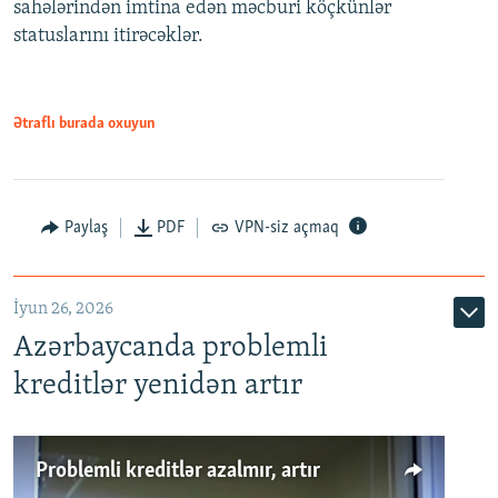
sahələrindən imtina edən məcburi köçkünlər
statuslarını itirəcəklər.
1080p
Ətraflı burada oxuyun
Auto
240p
360p
480p
Paylaş
PDF
VPN-siz açmaq
720p
1080p
İyun 26, 2026
Azərbaycanda problemli
kreditlər yenidən artır
Problemli kreditlər azalmır, artır