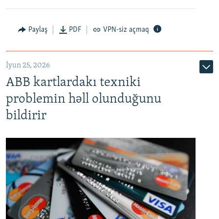
Auto
240p
360p
480p
Paylaş
PDF
VPN-siz açmaq
720p
1080p
İyun 25, 2026
ABB kartlardakı texniki
problemin həll olunduğunu
bildirir