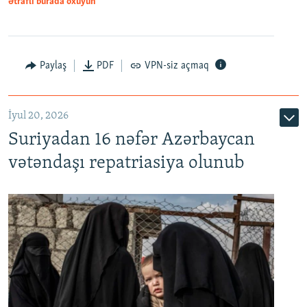
Ətraflı burada oxuyun
Paylaş
PDF
VPN-siz açmaq
İyul 20, 2026
Auto
240p
360p
480p
Suriyadan 16 nəfər Azərbaycan
720p
1080p
vətəndaşı repatriasiya olunub