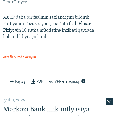
Elmar Piriyev
AXCP daha bir fəalının saxlandığını bildirib.
Partiyanın Tovuz rayon şöbəsinin fəalı
Elmar
Piriyev
in 10 sutka müddətinə inzibati qaydada
həbs edildiyi açıqlanıb.
Ətraflı burada oxuyun
Paylaş
PDF
VPN-siz açmaq
İyul 31, 2026
Mərkəzi Bank illik inflyasiya