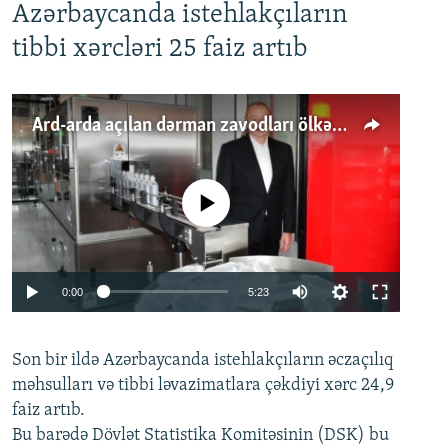
Azərbaycanda istehlakçıların
tibbi xərcləri 25 faiz artıb
Ard-arda açılan dərman zavodları ölkənin tələbatını ödəyirmi?
No media source currently available
Auto
0:00
5:23
240p
Son bir ildə Azərbaycanda istehlakçıların
360p
əczaçılıq
məhsulları və tibbi ləvazimatlara çəkdiyi xərc 24,9
480p
Auto
240p
360p
480p
faiz artıb.
720p
Bu barədə Dövlət Statistika Komitəsinin (DSK) bu
720p
1080p