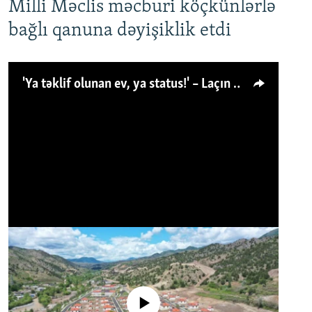
Milli Məclis məcburi köçkünlərlə
bağlı qanuna dəyişiklik etdi
'Ya təklif olunan ev, ya status!' – Laçın köçkünü: 'Laçından başqa heç hara!'
No media source currently available