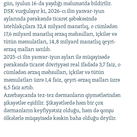
gün, iyulun 16-da yaydığı məlumatda bildirilir.
1080p
DSK vurğulayır ki, 2026-cı ilin yanvar-iyun
aylarında pərakəndə ticarət şəbəkəsində
istehlakçılara 32,4 milyard manatlıq, o cümlədən
17,6 milyard manatlıq ərzaq məhsulları, içkilər və
tütün məmulatları, 14,8 milyard manatlıq qeyri-
ərzaq malları satılıb.
2025-ci ilin yanvar-iyun ayları ilə müqayisədə
pərakəndə ticarət dövriyyəsi real ifadədə 3,7 faiz, o
cümlədən ərzaq məhsulları, içkilər və tütün
məmulatları üzrə 1,4 faiz, qeyri-ərzaq malları üzrə
6,5 faiz artıb.
Azərbaycanda tez-tez dərmanların qiymətlərindən
şikayətlər eşidilir. Şikayətlərdə həm bir çox
dərmanların keyfiyyətsiz olduğu, həm də qonşu
ölkələrlə müqayisədə kəskin baha olduğu deyilir.