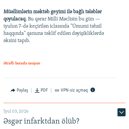
240p
Müəllimlərin məktəb geyimi ilə bağlı tələblər
360p
qoyulacaq.
Bu qərar Milli Məclisin bu gün —
480p
iyulun 7-də keçirilən iclasında "Ümumi təhsil
720p
haqqında" qanuna təklif edilən dəyişikliklərdə
əksini tapıb.
1080p
Ətraflı burada oxuyun
Auto
240p
360p
480p
Paylaş
PDF
VPN-siz açmaq
720p
1080p
İyul 03, 2026
Əsgər infarktdan ölüb?