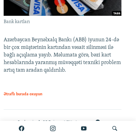
Bank kartları
Azərbaycan Beynəlxalq Bankı (ABB) iyunun 24-də
bir çox müştərinin kartından vəsait silinməsi ilə
bağlı açıqlama yayıb. Məlumata görə, bəzi kart
hesablarında yaranmış müvəqqəti texniki problem
artıq tam aradan qaldırılıb.
Ətraflı burada oxuyun
Paylaş
PDF
VPN-siz açmaq