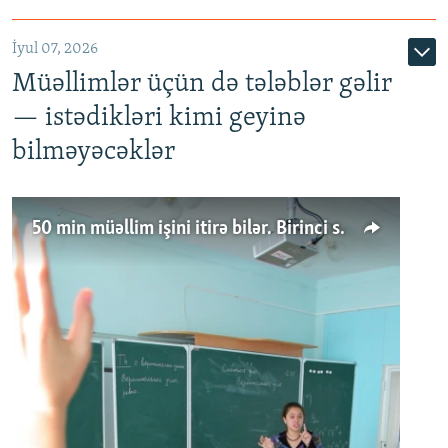
İyul 07, 2026
Müəllimlər üçün də tələblər gəlir
— istədikləri kimi geyinə
bilməyəcəklər
50 min müəllim işini itirə bilər. Birinci sinfə gedənlər azalır