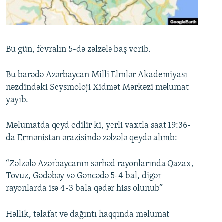
İNFOQRAFIKA
AZƏRBAYCAN ƏDƏBIYYATI KITABXANASI
MISSIYAMIZ
BIZI IZLƏ
KARIKATURA
İSLAM VƏ DEMOKRATIYA
PEŞƏ ETIKASI VƏ JURNALISTIKA STANDARTLARIMIZ
İZ - MƏDƏNIYYƏT PROQRAMI
MATERIALLARIMIZDAN ISTIFADƏ
Bu gün, fevralın 5-də zəlzələ baş verib.
AZADLIQRADIOSU MOBIL TELEFONUNUZDA
RFE/RL-in bütün saytları
Bu barədə Azərbaycan Milli Elmlər Akademiyası
BIZIMLƏ ƏLAQƏ
nəzdindəki Seysmoloji Xidmət Mərkəzi məlumat
XƏBƏR BÜLLETENLƏRIMIZ
yayıb.
Məlumatda qeyd edilir ki, yerli vaxtla saat 19:36-
da Ermənistan ərazisində zəlzələ qeydə alınıb:
“Zəlzələ Azərbaycanın sərhəd rayonlarında Qazax,
Tovuz, Gədəbəy və Gəncədə 5-4 bal, digər
rayonlarda isə 4-3 bala qədər hiss olunub”
Həllik, təlafat və dağıntı haqqında məlumat