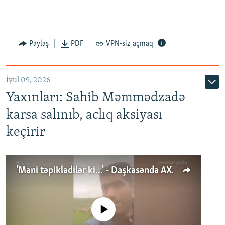
Paylaş
PDF
VPN-siz açmaq
İyul 09, 2026
Yaxınları: Sahib Məmmədzadə
karsa salınıb, aclıq aksiyası
keçirir
'Məni təpiklədilər ki...' - Daşkəsəndə AXCP fəalının yaxınları onun həbsinə etiraz edirlər
No media source currently available