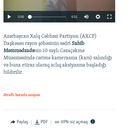
Auto
0:00
6:51
240p
Azərbaycan Xalq Cəbhəsi Partiyası (AXCP)
360p
Daşkəsən rayon şöbəsinin sədri
Sahib
480p
Auto
240p
360p
480p
Məmmədzadə
nin 10 saylı Cəzaçəkmə
720p
Müəssisəsində cərimə kamerasına (kars) salındığı
720p
1080p
və buna etiraz olaraq aclıq aksiyasına başladığı
1080p
bildirilir.
Ətraflı burada oxuyun
Paylaş
PDF
VPN-siz açmaq