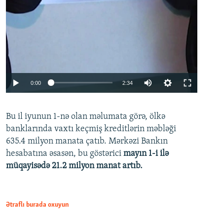
Auto
0:00
2:34
240p
Bu il iyunun 1-nə olan məlumata görə, ölkə
360p
banklarında vaxtı keçmiş kreditlərin məbləği
480p
635.4 milyon manata çatıb. Mərkəzi Bankın
720p
hesabatına əsasən, bu göstərici
mayın 1-i ilə
müqayisədə 21.2 milyon manat artıb.
1080p
Ətraflı burada oxuyun