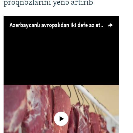
proqnozlarını yenə artırıb
Azərbaycanlı avropalıdan iki dəfə az ət yeyir, amma... 'Qiymət artımı qaçılmazdır'
No media source currently available