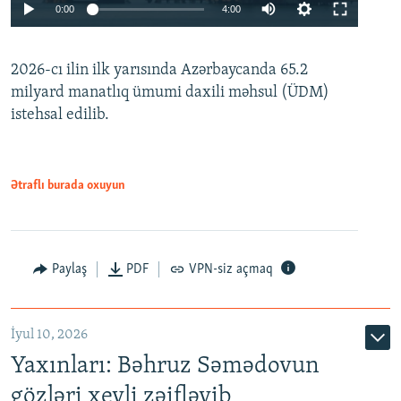
Auto
0:00
4:00
240p
2026-cı ilin ilk yarısında Azərbaycanda 65.2
360p
milyard manatlıq ümumi daxili məhsul (ÜDM)
480p
Auto
240p
360p
480p
istehsal edilib.
720p
720p
1080p
1080p
Ətraflı burada oxuyun
Paylaş
PDF
VPN-siz açmaq
İyul 10, 2026
Yaxınları: Bəhruz Səmədovun
gözləri xeyli zəifləyib