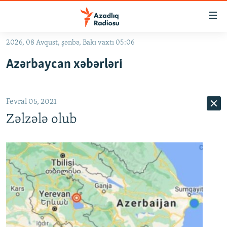
Keçid
linkləri
Əsas
2026, 08 Avqust, şənbə, Bakı vaxtı 05:06
məzmuna
GÜNDƏM
Azərbaycan xəbərləri
qayıt
#İZAHLA
Əsas
KORRUPSIOMETR
naviqasiyaya
Fevral 05, 2021
qayıt
#ƏSLINDƏ
Axtarışa
Zəlzələ olub
FƏRQƏ BAX
keç
QANUNI DOĞRU
ARAŞDIRMA
MULTIMEDIA
RADIO ARXIV
VIDEO
HAQQIMIZDA
FOTOQALEREYA
OXU ZALI