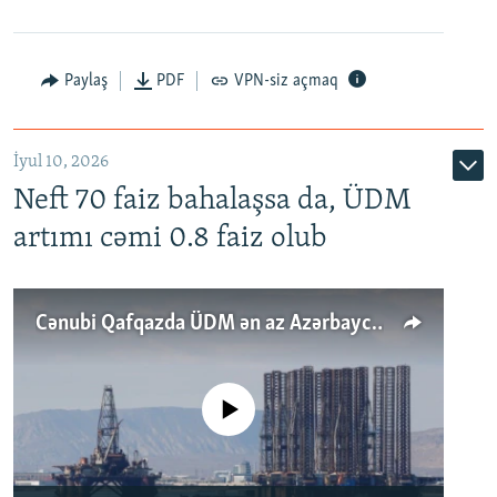
Paylaş
PDF
VPN-siz açmaq
İyul 10, 2026
Neft 70 faiz bahalaşsa da, ÜDM
artımı cəmi 0.8 faiz olub
Cənubi Qafqazda ÜDM ən az Azərbaycanda artır: Qonşuları niyə Bakını qabaqlaya bilir?
No media source currently available