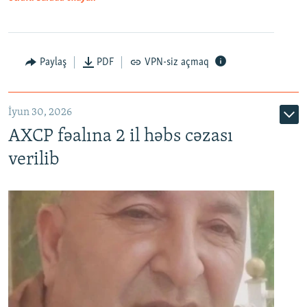
Paylaş
PDF
VPN-siz açmaq
İyun 30, 2026
AXCP fəalına 2 il həbs cəzası
verilib