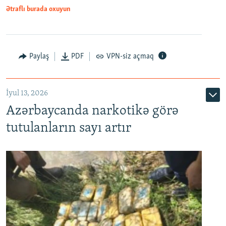
Ətraflı burada oxuyun
Paylaş
PDF
VPN-siz açmaq
İyul 13, 2026
Azərbaycanda narkotikə görə
tutulanların sayı artır