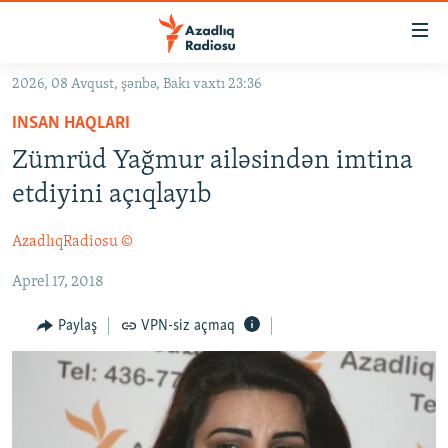
Keçid
linkləri
Əsas
2026, 08 Avqust, şənbə, Bakı vaxtı 23:36
məzmuna
GÜNDƏM
INSAN HAQLARI
qayıt
#İZAHLA
Əsas
Zümrüd Yağmur ailəsindən imtina
KORRUPSIOMETR
naviqasiyaya
etdiyini açıqlayıb
qayıt
#ƏSLINDƏ
Axtarışa
AzadlıqRadiosu ©
FƏRQƏ BAX
keç
Aprel 17, 2018
QANUNI DOĞRU
ARAŞDIRMA
Paylaş
VPN-siz açmaq
MULTIMEDIA
RADIO ARXIV
VIDEO
HAQQIMIZDA
FOTOQALEREYA
OXU ZALI