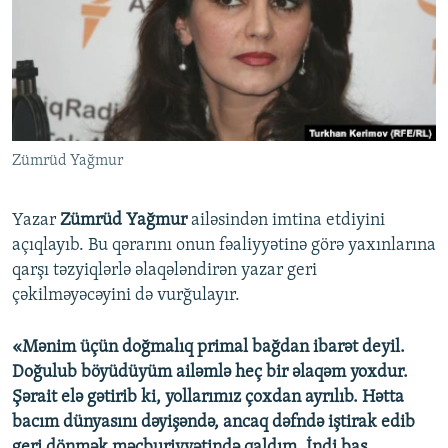
İNFOQRAFIKA
AZƏRBAYCAN ƏDƏBIYYATI KITABXANASI
MISSIYAMIZ
BIZI IZLƏ
KARIKATURA
İSLAM VƏ DEMOKRATIYA
PEŞƏ ETIKASI VƏ JURNALISTIKA STANDARTLARIMIZ
İZ - MƏDƏNIYYƏT PROQRAMI
MATERIALLARIMIZDAN ISTIFADƏ
AZADLIQRADIOSU MOBIL TELEFONUNUZDA
RFE/RL-in bütün saytları
Zümrüd Yağmur
BIZIMLƏ ƏLAQƏ
XƏBƏR BÜLLETENLƏRIMIZ
Yazar
Zümrüd Yağmur
ailəsindən imtina etdiyini
açıqlayıb. Bu qərarını onun fəaliyyətinə görə yaxınlarına
qarşı təzyiqlərlə əlaqələndirən yazar geri
çəkilməyəcəyini də vurğulayır.
«Mənim üçün doğmalıq primal bağdan ibarət deyil.
Doğulub böyüdüyüm ailəmlə heç bir əlaqəm yoxdur.
Şərait elə gətirib ki, yollarımız çoxdan ayrılıb. Hətta
bacım dünyasını dəyişəndə, ancaq dəfndə iştirak edib
geri dönmək məcburiyyətində qaldım. İndi baş