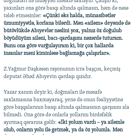
doğmaları ilə müəyyən məsafə saxlayıb. Çalışıb ki,
yaxınları ona görə basqı altında qalmasın, həm də nəsə
tələb etməsinlər:
«Çünki əks halda, münasibətlər
ümumiyyətlə, korlana bilərdi. Mən «ailəm» deyəndə də
bütövlükdə Abıyevlər nəslini yox, yalnız öz doğulub
böyüdüyüm ailəni, bacı-qardaşımı nəzərdə tuturam.
Bunu ona görə vurğulayıram ki, bir çox hallarda
insanlar məni kiminləsə bağlamağa çalışırlar».
Z.Yağmur Daşkəsən rayonunun icra başçısı, keçmiş
deputat Əhəd Abıyevin qardaşı qızıdır.
Yazar xanım deyir ki, doğmaları ilə məsafə
saxlamasına baxmayaraq, yenə də onun fəaliyyətinə
görə başqalarının basqı altında qalmasının qarşısını ala
bilmədi. Ona görə də onlarla yollarını birdəfəlik
ayırmaq qərarına gəlib:
«İki yolum vardı – ya ailəmlə
olub, onların yolu ilə getmək, ya da öz yolumla. Mən