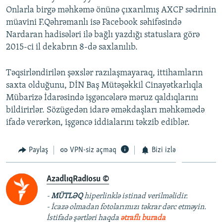
Onlarla birgə məhkəmə önünə çıxarılmış AXCP sədrinin
müavini F.Qəhrəmanlı isə Facebook səhifəsində
Nardaran hadisələri ilə bağlı yazdığı statuslara görə
2015-ci il dekabrın 8-də saxlanılıb.
Təqsirləndirilən şəxslər razılaşmayaraq, ittihamların
saxta olduğunu, DİN Baş Mütəşəkkil Cinayətkarlıqla
Mübarizə İdarəsində işgəncələrə məruz qaldıqlarını
bildirirlər. Sözügedən idarə əməkdaşları məhkəmədə
ifadə verərkən, işgəncə iddialarını təkzib ediblər.
Paylaş
VPN-siz açmaq
Bizi izlə
AzadlıqRadiosu ©
-
MÜTLƏQ
hiperlinklə istinad verilməlidir.
- İcazə olmadan fotolarımızı təkrar dərc etməyin.
İstifadə şərtləri haqda
ətraflı burada