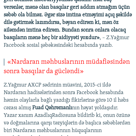
verənlər, mənə olan basqılar geri addım atmağım üçün
səbəb ola bilməz. Əgər sizə imtina etməyimi açıq şəkildə
dilə gətirmək lazımdırsa, bəyan edirəm ki, mən öz
ailəmdən imtina edirəm. Bundan sonra onlara olacaq
basqıların mənə heç bir aidiyyəti yoxdur»
, – Z.Yağmur
Facebook sosial şəbəkəsindəki hesabında yazıb.
«Nardaran məhbuslarının müdafiəsindən
sonra basqılar da gücləndi»
Z.Yağmur AXCP sədrinin müavini, 2015-ci ildə
Nardaran hadisələrindən sonra Facebook hesabında
həmin olaylarla bağlı yazdığı fikirlərinə görə 10 il həbs
cəzası almış
Fuad Qəhrəmanlı
nın həyat yoldaşıdır.
Yazar xanım AzadlıqRadiosuna bildirib ki, onun özünə
və doğmalarına qarşı təzyiqlərin də başlıca səbəblərdən
biri Nardaran məhbuslarının hüquqlarının