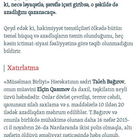
ki, necə ləyaqətlə, şərəflə içəri giribsə, o şəkildə də
azadlığını qazanacaq».
Qeyd edək ki, hakimiyyət təmsilçiləri ölkədə bütün
təməl hüquq və azadlıqların təmin olunduğunu, heç
kəsin ictimai-siyasi fəaliyyətinə görə təqib olunmadığını
bildirir.
Xatırlatma
«Müsəlman Birliyi» Hərəkatının sədri
Taleh Bağırov
,
onun müavini
Elçin Qasımov
da daxil, təşkilatın xeyli
üzvü həbsdədir. Onlar dövlət çevrilişi, terror cəhdi,
qanunsuz silah saxlama və s. maddələrlə 10 ildən 20
ilədək azadlıqdan məhrum ediliblər. T.Bağırov və
onunla birlikdə mühakimə olunan daha 16 nəfər 2015-
ci il noyabrın 26-da Nardaranda ikisi polis olmaqla, altı
nəfərin öldüyü əməliyyat nəticəsində həbs olunub.