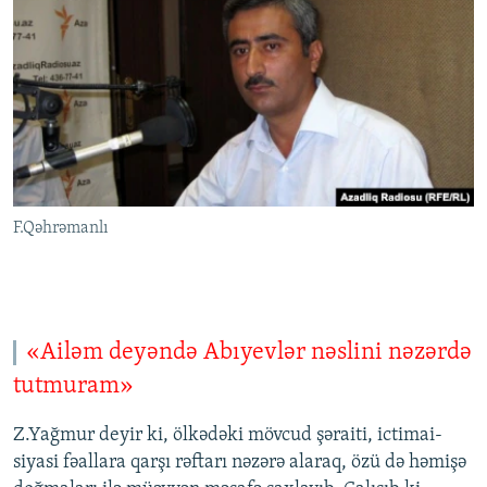
F.Qəhrəmanlı
«Ailəm deyəndə Abıyevlər nəslini nəzərdə
tutmuram»
Z.Yağmur deyir ki, ölkədəki mövcud şəraiti, ictimai-
siyasi fəallara qarşı rəftarı nəzərə alaraq, özü də həmişə