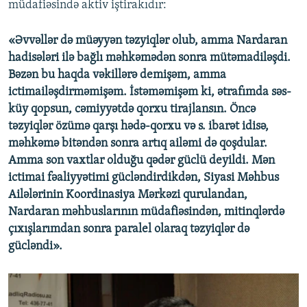
müdafiəsində aktiv iştirakıdır:
«Əvvəllər də müəyyən təzyiqlər olub, amma Nardaran
hadisələri ilə bağlı məhkəmədən sonra mütəmadiləşdi.
Bəzən bu haqda vəkillərə demişəm, amma
ictimailəşdirməmişəm. İstəməmişəm ki, ətrafımda səs-
küy qopsun, cəmiyyətdə qorxu tirajlansın. Öncə
təzyiqlər özümə qarşı hədə-qorxu və s. ibarət idisə,
məhkəmə bitəndən sonra artıq ailəmi də qoşdular.
Amma son vaxtlar olduğu qədər güclü deyildi. Mən
ictimai fəaliyyətimi gücləndirdikdən, Siyasi Məhbus
Ailələrinin Koordinasiya Mərkəzi qurulandan,
Nardaran məhbuslarının müdafiəsindən, mitinqlərdə
çıxışlarımdan sonra paralel olaraq təzyiqlər də
gücləndi».