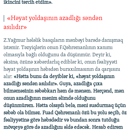
ikincini tərcih etdim».
«Həyat yoldaşının azadlığı səndən
asılıdır»
Z.Yağmur hələlik basqıların mənbəyi barədə danışmaq
istəmir. Təzyiqlərin onun F.Qəhrəmanlının xanımı
olmasıyla bağlı olduğunu da düşünmür. Deyir ki,
əksinə, özünə xəbərdarlıq ediblər ki, onun fəaliyyəti
həyat yoldaşının həbsdən buraxılmasının da qarşısını
alır:
«Hətta bunu da deyiblər ki, «həyat yoldaşının
azadlığı səndən asılıdır». Guya, azadlığa çıxa
bilməməsinin səbəbkarı həm də mənəm. Hərçənd, mən
onun azadlığının mənim əlimdə olduğunu
düşünmürəm. Hətta olsaydı belə, məni susdurmaq üçün
səbəb ola bilməz. Fuad Qəhrəmanlı özü bu yolu seçib, öz
fəaliyyətinə görə həbsdədir və bundan sonra tutduğu
mövqeyə görə də azadlığını əldə edəcək. Hesab edirəm