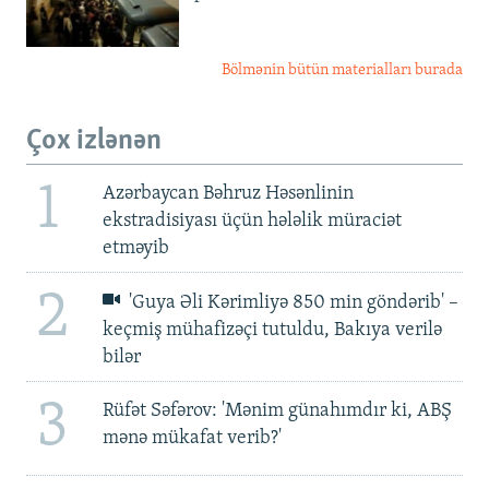
Bölmənin bütün materialları burada
Çox izlənən
1
Azərbaycan Bəhruz Həsənlinin
ekstradisiyası üçün hələlik müraciət
etməyib
2
'Guya Əli Kərimliyə 850 min göndərib' –
keçmiş mühafizəçi tutuldu, Bakıya verilə
bilər
3
Rüfət Səfərov: 'Mənim günahımdır ki, ABŞ
mənə mükafat verib?'