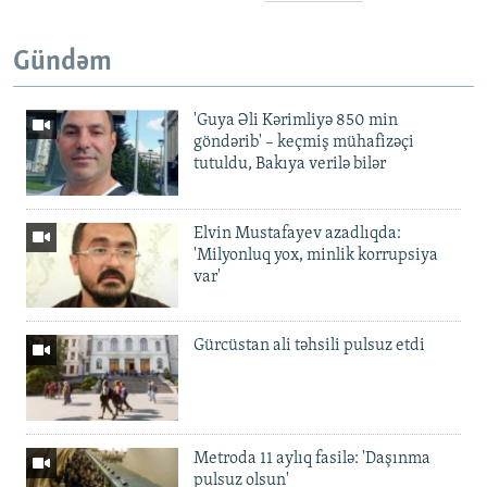
Gündəm
'Guya Əli Kərimliyə 850 min
göndərib' – keçmiş mühafizəçi
tutuldu, Bakıya verilə bilər
Elvin Mustafayev azadlıqda:
'Milyonluq yox, minlik korrupsiya
var'
Gürcüstan ali təhsili pulsuz etdi
Metroda 11 aylıq fasilə: 'Daşınma
pulsuz olsun'