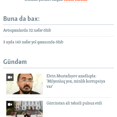
Buna da bax:
Avtoqəzalarda 32 nəfər ölüb
3 ayda 143 nəfər yol qəzasında ölüb
Gündəm
Elvin Mustafayev azadlıqda:
'Milyonluq yox, minlik korrupsiya
var'
Gürcüstan ali təhsili pulsuz etdi