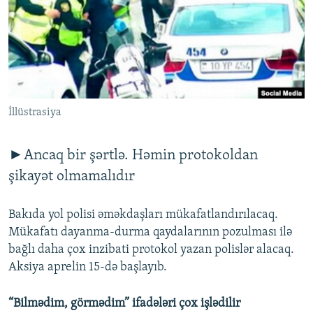
İNFOQRAFIKA
AZƏRBAYCAN ƏDƏBIYYATI KITABXANASI
MISSIYAMIZ
BIZI IZLƏ
KARIKATURA
İSLAM VƏ DEMOKRATIYA
PEŞƏ ETIKASI VƏ JURNALISTIKA STANDARTLARIMIZ
İZ - MƏDƏNIYYƏT PROQRAMI
MATERIALLARIMIZDAN ISTIFADƏ
AZADLIQRADIOSU MOBIL TELEFONUNUZDA
RFE/RL-in bütün saytları
İllüstrasiya
BIZIMLƏ ƏLAQƏ
XƏBƏR BÜLLETENLƏRIMIZ
►Ancaq bir şərtlə. Həmin protokoldan
şikayət olmamalıdır
Bakıda yol polisi əməkdaşları mükafatlandırılacaq.
Mükafatı dayanma-durma qaydalarının pozulması ilə
bağlı daha çox inzibati protokol yazan polislər alacaq.
Aksiya aprelin 15-də başlayıb.
“Bilmədim, görmədim” ifadələri çox işlədilir