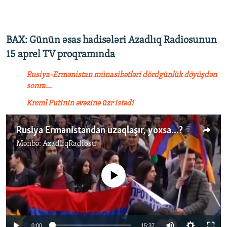
BAX: Günün əsas hadisələri Azadlıq Radiosunun
15 aprel TV proqramında
Rusiya-Ermənistan münasibətləri dördgünlük döyüşdən
sonra...
Kreml Putinin əvəzinə üzr istədi
Rusiya Ermənistandan uzaqlaşır, yoxsa...?
Mənbə:
AzadlıqRadiosu
No media source currently available
0:00
15:37