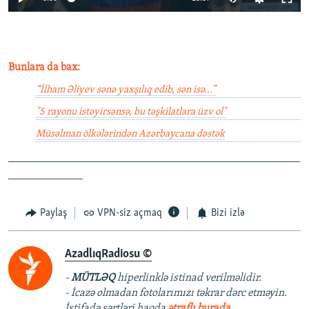
Bunlara da bax:
“İlham Əliyev sənə yaxşılıq edib, sən isə...”
"5 rayonu istəyirsənsə, bu təşkilatlara üzv ol"
Müsəlman ölkələrindən Azərbaycana dəstək
_______________________________________________
____________
Paylaş
VPN-siz açmaq
Bizi izlə
AzadlıqRadiosu ©
-
MÜTLƏQ
hiperlinklə istinad verilməlidir.
- İcazə olmadan fotolarımızı təkrar dərc etməyin.
İstifadə şərtləri haqda
ətraflı burada