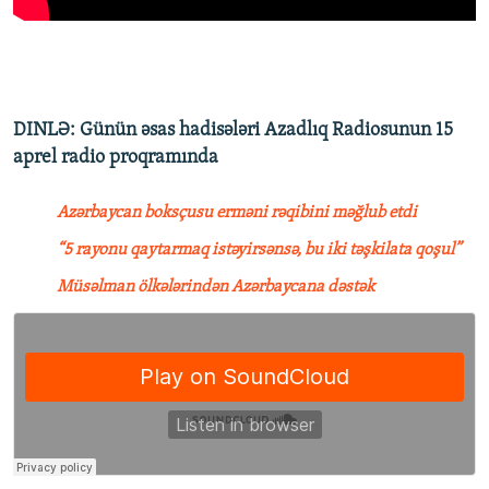
DINLƏ: Günün əsas hadisələri Azadlıq Radiosunun 15
aprel radio proqramında
Azərbaycan boksçusu erməni rəqibini məğlub etdi
“5 rayonu qaytarmaq istəyirsənsə, bu iki təşkilata qoşul”
Müsəlman ölkələrindən Azərbaycana dəstək