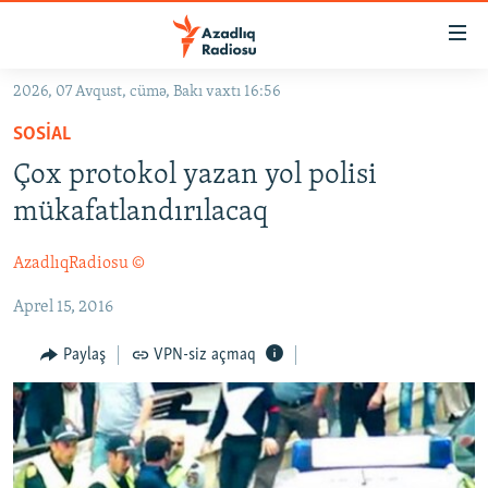
Keçid
linkləri
Əsas
2026, 07 Avqust, cümə, Bakı vaxtı 16:56
məzmuna
GÜNDƏM
SOSIAL
qayıt
#İZAHLA
Əsas
Çox protokol yazan yol polisi
KORRUPSIOMETR
naviqasiyaya
mükafatlandırılacaq
qayıt
#ƏSLINDƏ
Axtarışa
AzadlıqRadiosu ©
FƏRQƏ BAX
keç
Aprel 15, 2016
QANUNI DOĞRU
ARAŞDIRMA
Paylaş
VPN-siz açmaq
MULTIMEDIA
RADIO ARXIV
VIDEO
HAQQIMIZDA
FOTOQALEREYA
OXU ZALI