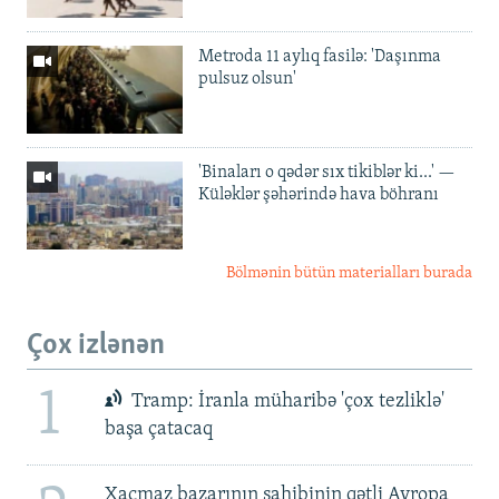
Metroda 11 aylıq fasilə: 'Daşınma
pulsuz olsun'
'Binaları o qədər sıx tikiblər ki...' —
Küləklər şəhərində hava böhranı
Bölmənin bütün materialları burada
Çox izlənən
1
Tramp: İranla müharibə 'çox tezliklə'
başa çatacaq
Xaçmaz bazarının sahibinin qətli Avropa