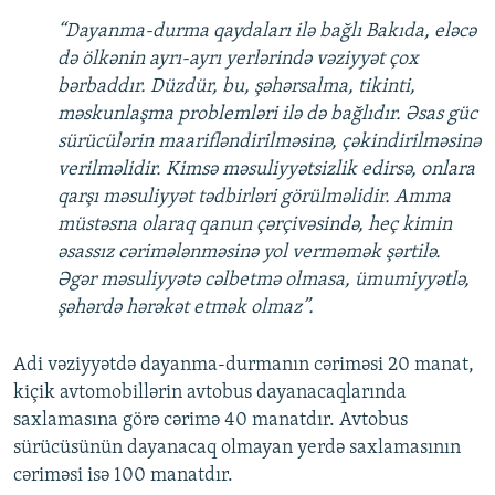
“Dayanma-durma qaydaları ilə bağlı Bakıda, eləcə
də ölkənin ayrı-ayrı yerlərində vəziyyət çox
bərbaddır. Düzdür, bu, şəhərsalma, tikinti,
məskunlaşma problemləri ilə də bağlıdır. Əsas güc
sürücülərin maarifləndirilməsinə, çəkindirilməsinə
verilməlidir. Kimsə məsuliyyətsizlik edirsə, onlara
qarşı məsuliyyət tədbirləri görülməlidir. Amma
müstəsna olaraq qanun çərçivəsində, heç kimin
əsassız cərimələnməsinə yol verməmək şərtilə.
Əgər məsuliyyətə cəlbetmə olmasa, ümumiyyətlə,
şəhərdə hərəkət etmək olmaz”.
Adi vəziyyətdə dayanma-durmanın cəriməsi 20 manat,
kiçik avtomobillərin avtobus dayanacaqlarında
saxlamasına görə cərimə 40 manatdır. Avtobus
sürücüsünün dayanacaq olmayan yerdə saxlamasının
cəriməsi isə 100 manatdır.