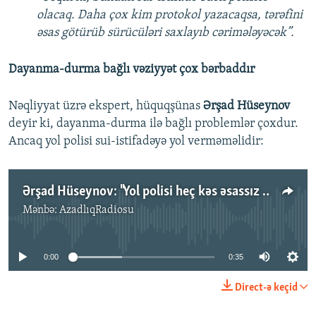
olacaq. Daha çox kim protokol yazacaqsa, tərəfini
əsas götürüb sürücüləri saxlayıb cərimələyəcək”.
Dayanma-durma bağlı vəziyyət çox bərbaddır
Nəqliyyat üzrə ekspert, hüquqşünas
Ərşad Hüseynov
deyir ki, dayanma-durma ilə bağlı problemlər çoxdur.
Ancaq yol polisi sui-istifadəyə yol verməməlidir:
Ərşad Hüseynov: "Yol polisi heç kəs əsassız cərimələməməlidir"
Mənbə:
AzadlıqRadiosu
No media source currently available
0:00
0:35
Direct-ə keçid