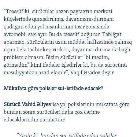
“Təəssüf ki, sürücülər bəzən paytaxtın mərkəzi
küçələrində quraşdırılmış, dayanmanı-durmanı
qadağan edən yol nişanlarının təsir zonasında
avtomobil saxlayır. Bu da təəssüf doğurur. Təbliğat
aparmaq, sürücülərin uzun müddət hafizəsində qalmaq
üçün belə tədbir keçiririk ki, dayanma-durma ilə bağlı
problem olmasın. Bizim sürücülər “bilmədim,
görmədim” kimi ifadələr işlədirlər ki, bu da sürücünü
məsuliyyətdən azad eləmir”, Vaqif Əsədov deyir.
Mükafata görə polislər sui-istifadə edəcək?
Sürücü Vahid Əliyev
isə yol polislərinin mükafata görə
bundan sonra sürücüləri daha çox cərimə
edəcəklərindın narahatdır:
“Yəqin ki, bundan sui-istifadə edən polislər