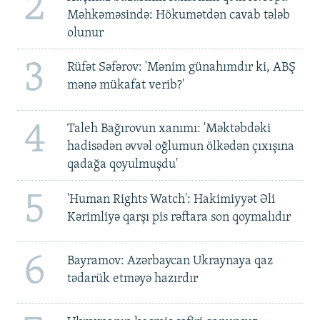
2
Məhkəməsində: Hökumətdən cavab tələb
olunur
3
Rüfət Səfərov: 'Mənim günahımdır ki, ABŞ
mənə mükafat verib?'
4
Taleh Bağırovun xanımı: 'Məktəbdəki
hadisədən əvvəl oğlumun ölkədən çıxışına
qadağa qoyulmuşdu'
5
'Human Rights Watch': Hakimiyyət Əli
Kərimliyə qarşı pis rəftara son qoymalıdır
6
Bayramov: Azərbaycan Ukraynaya qaz
tədarük etməyə hazırdır