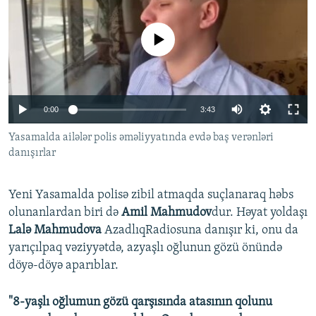
İNFOQRAFIKA
AZƏRBAYCAN ƏDƏBIYYATI KITABXANASI
MISSIYAMIZ
BIZI IZLƏ
KARIKATURA
İSLAM VƏ DEMOKRATIYA
PEŞƏ ETIKASI VƏ JURNALISTIKA STANDARTLARIMIZ
No media source currently available
İZ - MƏDƏNIYYƏT PROQRAMI
MATERIALLARIMIZDAN ISTIFADƏ
AZADLIQRADIOSU MOBIL TELEFONUNUZDA
RFE/RL-in bütün saytları
Auto
0:00
3:43
BIZIMLƏ ƏLAQƏ
270p
Yasamalda ailələr polis əməliyyatında evdə baş verənləri
XƏBƏR BÜLLETENLƏRIMIZ
danışırlar
360p
480p
Auto
270p
360p
480p
Yeni Yasamalda polisə zibil atmaqda suçlanaraq həbs
1080p
olunanlardan biri də
Amil Mahmudov
dur. Həyat yoldaşı
1080p
Lalə Mahmudova
AzadlıqRadiosuna danışır ki, onu da
yarıçılpaq vəziyyətdə, azyaşlı oğlunun gözü önündə
döyə-döyə aparıblar.
"8-yaşlı oğlumun gözü qarşısında atasının qolunu