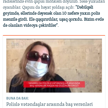
radələrində evin qapısı möhkəm döyülüb. Səsə yuxudan
oyanıblar. Qapını da həyat yoldaşı açıb:
"Dəbilqəli
geyimdə, əllərində dəyənək olan 10 nəfərə yaxın polis
mənzilə girdi. Elə qışqırırdılar, uşaq qorxdu. Bizim evdə
də olanları videoya çəkirdilər"
.
BUNA DA BAX:
Polislə vətəndaşlar arasında baş verənləri