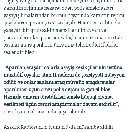
bağlı yaydığı rəsmi açıqlamada deyilir ki, iyunun 7-də
karantin rejiminə nəzarət edən polis əməkdaşları
yaşayış binalarından birinin həyətində karantin rejimi
qaydalarını pozan şəxsi saxlayıb. Həmin vaxt binada
yaşayan bir qrup sakin mənzillərinin eyvan və
pəncərələrindən polis əməkdaşlarının üstünə müxtəlif
əşyalar ataraq onların ünvanına təhqiredici ifadələr
səsləndiriblər.
"Aparılan araşdırmalarla asayiş keşikçilərinin üstünə
müxtəlif əşyalar atan 11 nəfərin də şəxsiyyəti müəyyən
edilib və onlar saxlanılaraq müvafiq araşdırmalar
aparılması üçün ərazi polis orqanına gətiriliblər.
Hazırda onların törətdikləri əmələ hüquqi qiymət
verilməsi üçün zəruri araşdırmalar davam etdirilir"
, -
nazirliyin məlumatında qeyd olunub.
AzadlıqRadiosunun iyunun 9-da müsahibə aldığı