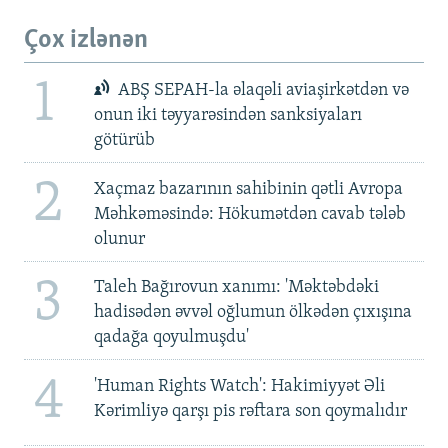
Çox izlənən
1
ABŞ SEPAH-la əlaqəli aviaşirkətdən və
onun iki təyyarəsindən sanksiyaları
götürüb
2
Xaçmaz bazarının sahibinin qətli Avropa
Məhkəməsində: Hökumətdən cavab tələb
olunur
3
Taleh Bağırovun xanımı: 'Məktəbdəki
hadisədən əvvəl oğlumun ölkədən çıxışına
qadağa qoyulmuşdu'
4
'Human Rights Watch': Hakimiyyət Əli
Kərimliyə qarşı pis rəftara son qoymalıdır