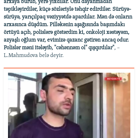
arxaya burub, yerə yıxdılar. Onu dayanmadan
təpikləyirdilər, küçə sözləriylə təhqir edirdilər. Sürüyə-
sürüyə, yarıçılpaq vəziyyətdə apardılar. Mən də onların
arxasınca düşdüm. Pilləkənin aşağısında başımdakı
örtüyü açıb, polislərə göstərdim ki, onkoloji xəstəyəm,
azyaşlı oğlum var, evimizə qazanc gətirən ancaq odur.
Polislər məni itələyib, "cəhənnəm ol" qışqırdılar"
, –
L.Mahmudova belə deyir.