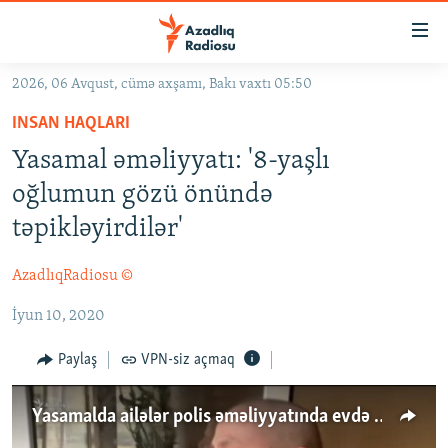
Keçid
linkləri
Əsas
2026, 06 Avqust, cümə axşamı, Bakı vaxtı 05:50
məzmuna
GÜNDƏM
INSAN HAQLARI
qayıt
#İZAHLA
Əsas
Yasamal əməliyyatı: '8-yaşlı
KORRUPSIOMETR
naviqasiyaya
oğlumun gözü önündə
qayıt
#ƏSLINDƏ
təpikləyirdilər'
Axtarışa
FƏRQƏ BAX
keç
AzadlıqRadiosu ©
QANUNI DOĞRU
İyun 10, 2020
ARAŞDIRMA
MULTIMEDIA
Paylaş
VPN-siz açmaq
RADIO ARXIV
VIDEO
Yasamalda ailələr polis əməliyyatında evdə baş verənləri danışırlar
HAQQIMIZDA
FOTOQALEREYA
OXU ZALI