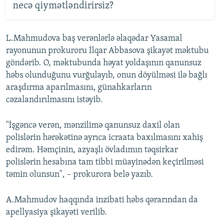
necə qiymətləndirirsiz?
L.Mahmudova baş verənlərlə əlaqədar Yasamal
rayonunun prokuroru İlqar Abbasova şikayət məktubu
göndərib. O, məktubunda həyat yoldaşının qanunsuz
həbs olunduğunu vurğulayıb, onun döyülməsi ilə bağlı
araşdırma aparılmasını, günahkarların
cəzalandırılmasını istəyib.
"İşgəncə verən, mənzilimə qanunsuz daxil olan
polislərin hərəkətinə ayrıca icraata baxılmasını xahiş
edirəm. Həmçinin, azyaşlı övladımın təqsirkar
polislərin hesabına tam tibbi müayinədən keçirilməsi
təmin olunsun", – prokurora belə yazıb.
A.Mahmudov haqqında inzibati həbs qərarından da
apellyasiya şikayəti verilib.