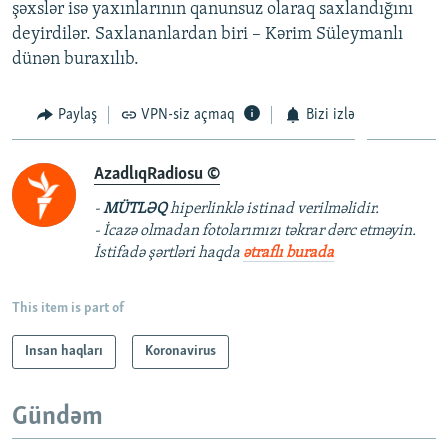
şəxslər isə yaxınlarının qanunsuz olaraq saxlandığını
deyirdilər. Saxlananlardan biri – Kərim Süleymanlı
dünən buraxılıb.
Paylaş
VPN-siz açmaq
Bizi izlə
AzadlıqRadiosu ©
-
MÜTLƏQ
hiperlinklə istinad verilməlidir.
- İcazə olmadan fotolarımızı təkrar dərc etməyin.
İstifadə şərtləri haqda
ətraflı burada
This item is part of
Insan haqları
Koronavirus
Gündəm