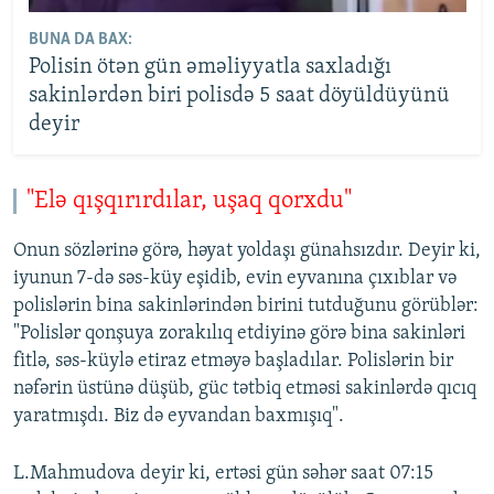
BUNA DA BAX:
Polisin ötən gün əməliyyatla saxladığı
sakinlərdən biri polisdə 5 saat döyüldüyünü
deyir
"Elə qışqırırdılar, uşaq qorxdu"
Onun sözlərinə görə, həyat yoldaşı günahsızdır. Deyir ki,
iyunun 7-də səs-küy eşidib, evin eyvanına çıxıblar və
polislərin bina sakinlərindən birini tutduğunu görüblər:
"Polislər qonşuya zorakılıq etdiyinə görə bina sakinləri
fitlə, səs-küylə etiraz etməyə başladılar. Polislərin bir
nəfərin üstünə düşüb, güc tətbiq etməsi sakinlərdə qıcıq
yaratmışdı. Biz də eyvandan baxmışıq".
L.Mahmudova deyir ki, ertəsi gün səhər saat 07:15