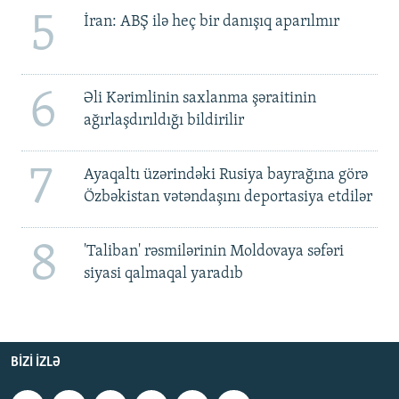
5
İran: ABŞ ilə heç bir danışıq aparılmır
6
Əli Kərimlinin saxlanma şəraitinin
ağırlaşdırıldığı bildirilir
7
Ayaqaltı üzərindəki Rusiya bayrağına görə
Özbəkistan vətəndaşını deportasiya etdilər
8
'Taliban' rəsmilərinin Moldovaya səfəri
siyasi qalmaqal yaradıb
BIZI IZLƏ