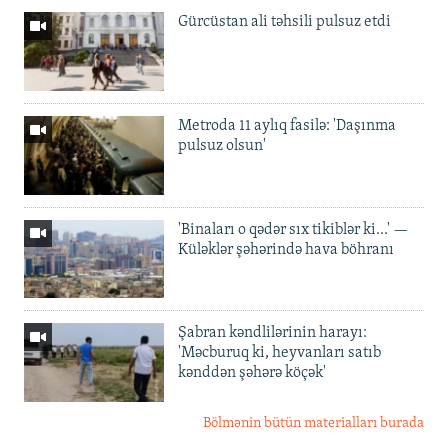
Gürcüstan ali təhsili pulsuz etdi
Metroda 11 aylıq fasilə: 'Daşınma
pulsuz olsun'
'Binaları o qədər sıx tikiblər ki...' —
Küləklər şəhərində hava böhranı
Şabran kəndlilərinin harayı:
'Məcburuq ki, heyvanları satıb
kənddən şəhərə köçək'
Bölmənin bütün materialları burada